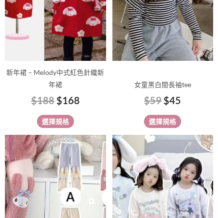
款
款
式。
式。
可
可
在
在
產
產
品
品
新年裙 – Melody中式紅色針織新
頁
頁
年裙
女童黑白間長袖tee
面
面
$
188
$
168
$
59
$
45
選
選
擇
擇
選擇規格
選擇規格
選
選
項
項
此
此
產
產
品
品
有
有
多
多
種
種
款
款