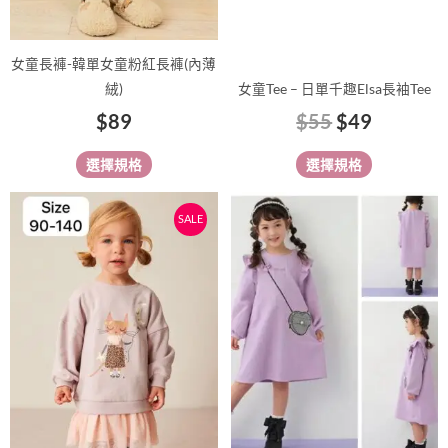
在
在
產
產
品
品
女童長褲-韓單女童粉紅長褲(內薄
頁
頁
絨)
女童Tee – 日單千趣Elsa長袖Tee
面
面
$
89
$
55
$
49
選
選
擇
擇
選擇規格
選擇規格
選
選
項
項
原
目
此
此
SALE
始
前
產
產
價
價
品
品
有
格：
格：
有
多
多
$69。
$59。
種
種
款
款
式。
式。
可
可
在
在