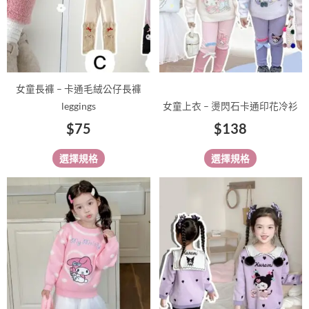
式。
式。
可
可
在
在
產
產
品
品
女童長褲 – 卡通毛絨公仔長褲
頁
頁
leggings
女童上衣 – 燙閃石卡通印花冷衫
面
面
$
75
$
138
選
選
擇
擇
選擇規格
選擇規格
選
選
項
項
此
此
產
產
品
品
有
有
多
多
種
種
款
款
式。
式。