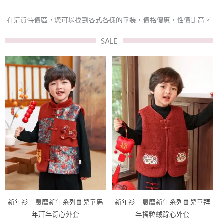
在清貨特價區，您可以找到各式各樣的童裝，價格優惠，性價比高。
SALE
此
此
產
產
品
品
有
有
多
多
種
種
款
款
式。
式。
可
可
在
在
產
產
品
品
新年衫 – 農曆新年系列🧧兒童馬
新年衫 – 農曆新年系列🧧兒童拜
頁
頁
年拜年背心外套
年搖粒絨背心外套