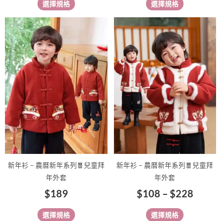
選擇規格
選擇規格
選
選
項
項
價
此
此
格
產
產
範
品
品
有
有
圍：
多
多
$108
種
種
到
款
款
$228
式。
式。
可
可
在
在
產
產
品
品
新年衫 – 農曆新年系列🧧兒童拜
新年衫 – 農曆新年系列🧧兒童拜
頁
頁
年外套
年外套
面
面
$
189
$
108
–
$
228
選
選
擇
擇
選擇規格
選擇規格
選
選