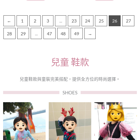
項
項
←
1
2
3
...
23
24
25
26
27
28
29
...
47
48
49
→
兒童 鞋款
兒童鞋款與童裝完美搭配，提供全方位的時尚選擇。
SHOES