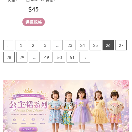
頁
$
45
面
選
選擇規格
擇
選
項
←
1
2
3
...
23
24
25
26
27
28
29
...
49
50
51
→