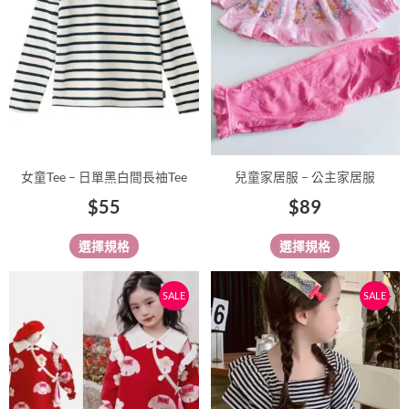
多
多
種
種
款
款
式。
式。
可
可
在
在
產
產
品
品
女童Tee – 日單黑白間長䄂Tee
兒童家居服 – 公主家居服
頁
頁
$
55
$
89
面
面
選
選
選擇規格
選擇規格
擇
擇
選
選
原
目
原
目
此
此
SALE
SALE
項
項
始
前
始
前
產
產
價
價
價
價
品
品
有
格：
格：
有
格：
格：
多
多
$188。
$168。
$59。
$45。
種
種