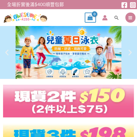
跳
全場折實後滿$400順豐包郵
至
搜
主
尋
要
內
容