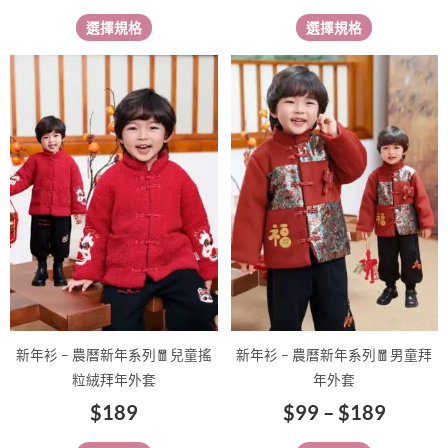
擇
擇
選擇規格
選擇規格
選
選
項
項
價
此
此
格
產
產
範
品
品
有
有
圍：
多
多
$99
種
種
到
款
款
$189
式。
式。
可
可
在
在
產
產
品
品
新年衫 – 農曆新年系列🧧兒童搖
新年衫 – 農曆新年系列🧧男童拜
頁
頁
粒絨拜年外套
年外套
面
面
$
189
$
99
–
$
189
選
選
擇
擇