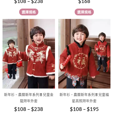
$
108
–
$
238
$
168
選
選
擇
擇
選擇規格
選擇規格
選
選
項
項
價
價
此
此
格
格
產
產
範
範
品
品
有
圍：
有
圍：
多
多
$108
$108
種
種
到
到
款
款
$238
$195
式。
式。
可
可
在
在
產
產
品
品
新年衫 – 農曆新年系列🧧兒童金
新年衫 – 農曆新年系列🧧兒童福
頁
頁
龍拜年外套
星高照拜年外套
面
面
$
108
–
$
238
$
108
–
$
195
選
選