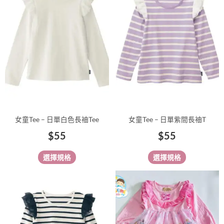
有
有
多
多
種
種
款
款
式。
式。
可
可
在
在
產
產
品
品
女童Tee – 日單白色長䄂Tee
女童Tee – 日單紫間長䄂T
頁
頁
$
55
$
55
面
面
選
選
選擇規格
選擇規格
擇
擇
選
選
此
此
項
項
產
產
品
品
有
有