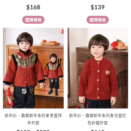
面
面
$
168
$
139
選
選
擇
擇
選擇規格
選擇規格
選
選
項
項
價
此
此
格
產
產
範
品
品
有
圍：
有
多
多
$108
種
種
到
款
款
$238
式。
式。
可
可
在
在
產
產
品
品
新年衫 – 農曆新年系列🧧男童拜
新年衫 – 農曆新年系列🧧兒童紅
頁
頁
年外套
色針織外套
面
面