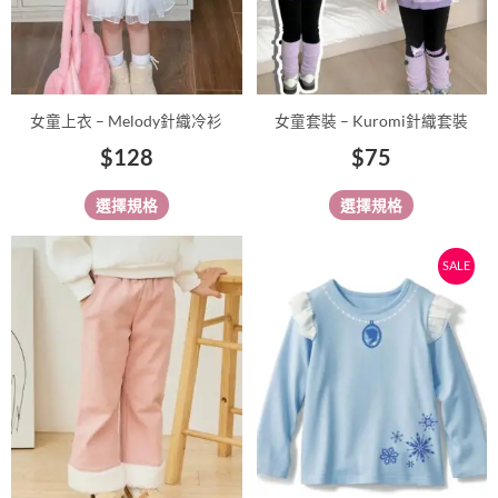
可
可
在
在
產
產
品
品
女童上衣 – Melody針織冷衫
女童套裝 – Kuromi針織套裝
頁
頁
$
128
$
75
面
面
選
選
選擇規格
選擇規格
擇
擇
選
選
原
目
此
此
SALE
項
項
始
前
產
產
價
價
品
品
有
有
格：
格：
多
多
$55。
$49。
種
種
款
款
式。
式。
可
可