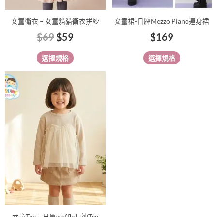
產
產
品
品
女童衛衣 – 女童貓貓衛衣拼紗
女童裙-日牌Mezzo Piano連身裙
頁
頁
$
69
$
59
$
169
面
面
選
選
選擇規格
選擇規格
擇
擇
選
選
此
項
項
產
品
有
多
種
款
式。
可
在
產
品
女童Tee – 日單waffle長䄂Tee