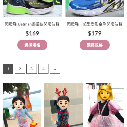
在
在
產
產
品
品
閃燈鞋-Batman蝙蝠俠閃燈波鞋
閃燈鞋 – 超型變形金剛閃燈波鞋
頁
頁
$
169
$
179
面
面
選
選
選擇規格
選擇規格
擇
擇
選
選
項
項
1
2
3
4
→