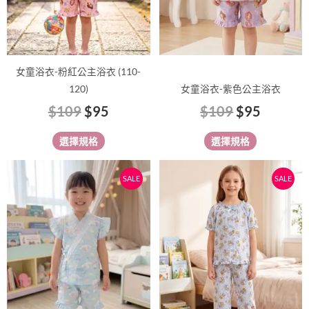
可
可
在
在
產
產
品
品
女童浴衣-粉紅公主浴衣 (110-
頁
頁
120)
女童浴衣-紫色公主浴衣
面
面
$
109
$
95
$
109
$
95
選
選
擇
擇
選擇規格
選擇規格
選
選
項
項
原
目
原
目
此
此
SALE
SALE
始
前
始
前
產
產
價
價
價
價
品
品
有
格：
格：
有
格：
格：
多
多
$109。
$95。
$99。
$89。
種
種
款
款
式。
式。
可
可