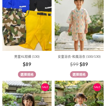
價
價
有
有
格：
格：
多
多
$99。
$89。
種
種
款
款
式。
式。
可
可
在
在
產
產
品
品
男童XL短褲 (130)
女童浴衣-和風浴衣 (100/130)
頁
頁
$
89
$
99
$
89
面
面
選
選
選擇規格
選擇規格
擇
擇
選
選
原
目
原
目
此
此
SALE
SALE
項
項
始
前
始
前
產
產
價
價
價
價
品
品
有
格：
格：
有
格：
格：