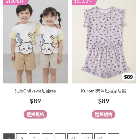
選
選
$150/2件
$150/2件
此
此
項
項
產
產
品
品
有
有
多
多
種
種
款
款
式。
式。
可
可
在
在
產
產
品
品
兒童Chiikawa短袖tee
Kuromi紫色短袖家居服
頁
頁
$
89
$
89
面
面
選
選
選擇規格
選擇規格
擇
擇
選
選
項
項
1
2
3
4
...
11
12
13
→