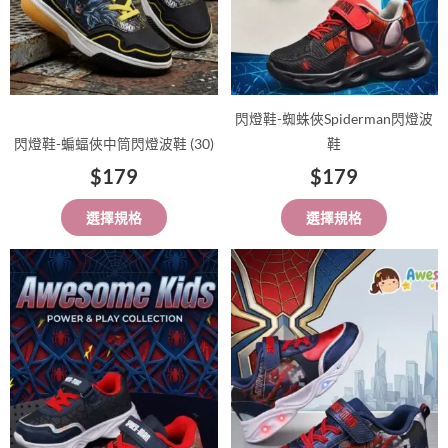
式。
式。
可
可
在
在
產
產
品
品
閃燈鞋-蜘蛛俠Spiderman閃燈波
頁
頁
閃燈鞋-蝙蝠俠中筒閃燈波鞋 (30)
鞋
面
面
$
179
$
179
選
選
擇
擇
選擇規格
選擇規格
選
選
項
項
此
此
產
產
品
品
有
有
多
多
種
種
款
款
式。
式。