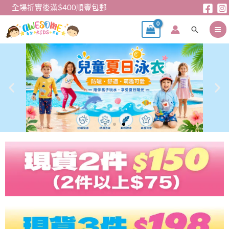
跳
全場折實後滿$400順豐包郵
至
搜
主
尋
要
內
容