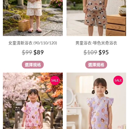
款
款
式。
式。
可
可
在
在
產
產
品
品
女童清新浴衣 (90/110/120)
男童浴衣-啡色米奇浴衣
頁
頁
$
99
$
89
$
109
$
95
面
面
選
選
選擇規格
選擇規格
擇
擇
選
選
原
目
原
目
此
此
SALE
SALE
項
項
始
前
始
前
產
產
價
價
價
價
品
品
有
格：
格：
有
格：
格：
多
多
$109。
$95。
$109。
$95。
種
種
款
款
式。
式。