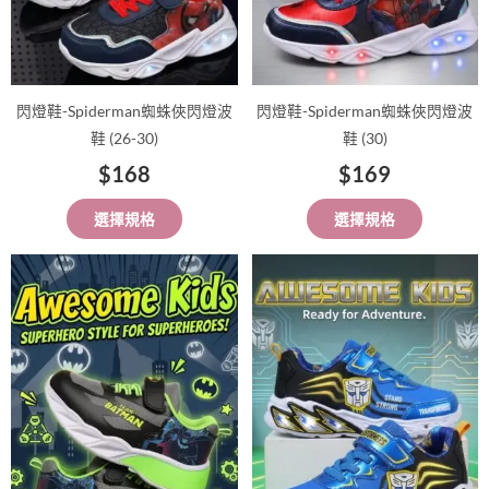
可
可
在
在
產
產
品
品
閃燈鞋-Spiderman蜘蛛俠閃燈波
閃燈鞋-Spiderman蜘蛛俠閃燈波
頁
頁
鞋 (26-30)
鞋 (30)
面
面
$
168
$
169
選
選
擇
擇
選擇規格
選擇規格
選
選
項
項
此
此
產
產
品
品
有
有
多
多
種
種
款
款
式。
式。
可
可