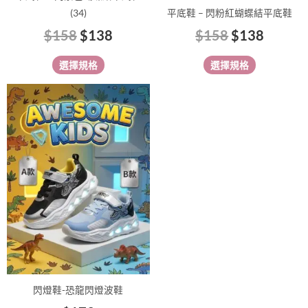
頁
頁
(34)
平底鞋 – 閃粉紅蝴蝶結平底鞋
面
面
$
158
$
138
$
158
$
138
選
選
擇
擇
選擇規格
選擇規格
選
選
項
項
此
產
品
有
多
種
款
式。
可
在
產
品
閃燈鞋-恐龍閃燈波鞋
頁