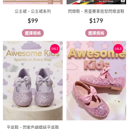
產
產
品
品
公主裙 – 公主裙系列
閃燈鞋 – 男童賽車造型閃燈波鞋
頁
頁
$
99
$
179
面
面
選
選
選擇規格
選擇規格
擇
擇
選
選
原
目
原
目
此
此
SALE
SALE
項
項
始
前
始
前
產
產
價
價
價
價
品
品
有
格：
格：
有
格：
格：
多
多
$158。
$138。
$158。
$138
種
種
款
款
式。
式。
可
可
在
在
產
產
品
品
平底鞋 – 閃紫色蝴蝶結平底鞋