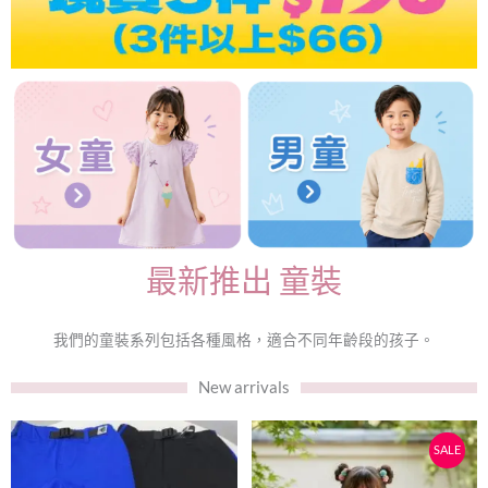
最新推出 童裝
我們的童裝系列包括各種風格，適合不同年齡段的孩子。
New arrivals
原
目
此
此
SALE
始
前
產
產
品
品