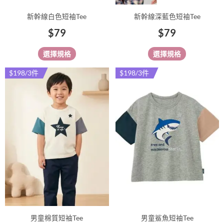
品
品
新幹線白色短袖Tee
新幹線深藍色短袖Tee
頁
頁
$
79
$
79
面
面
選
選
選擇規格
選擇規格
擇
擇
選
選
$198/3件
$198/3件
此
此
項
項
產
產
品
品
有
有
多
多
種
種
款
款
式。
式。
可
可
在
在
產
產
品
品
男童棉質短袖Tee
男童鯊魚短袖Tee
頁
頁