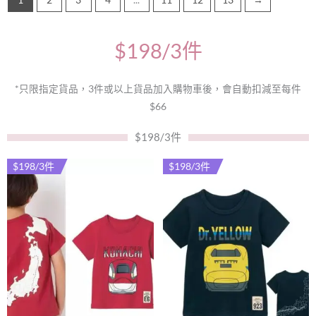
$198/3件
*只限指定貨品，3件或以上貨品加入購物車後，會自動扣減至每件
$66
$198/3件
$198/3件
$198/3件
此
此
產
產
品
品
有
有
多
多
種
種
款
款
式。
式。
可
可