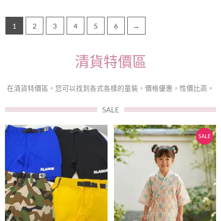
選
選
項
項
1
2
3
4
5
6
→
清貨特價區
在清貨特價區，您可以找到各式各樣的童裝，價格優惠，性價比高。
SALE
原
目
此
此
SALE
始
前
產
產
價
價
品
品
有
有
格：
格：
多
多
$99。
$89。
種
種
款
款
式。
式。