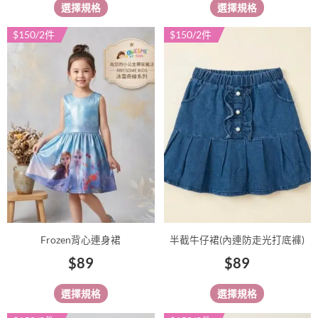
選擇規格
選擇規格
擇
擇
選
選
$150/2件
$150/2件
此
此
項
項
產
產
品
品
有
有
多
多
種
種
款
款
式。
式。
可
可
在
在
產
產
品
品
Frozen背心連身裙
半截牛仔裙(內連防走光打底褲)
頁
頁
$
89
$
89
面
面
選
選
選擇規格
選擇規格
擇
擇