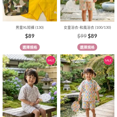
可
可
在
在
產
產
品
品
男童XL短褲 (130)
女童浴衣-和風浴衣 (100/130)
頁
頁
$
89
$
99
$
89
面
面
選
選
選擇規格
選擇規格
擇
擇
選
選
原
目
原
目
此
此
SALE
SALE
項
項
始
前
始
前
產
產
價
價
價
價
品
品
有
格：
格：
有
格：
格：
多
多
$99。
$89。
$99。
$89。
種
種
款
款
式。
式。
可
可
在
在