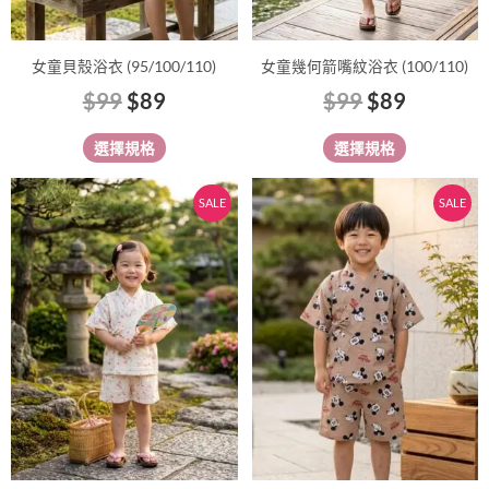
產
產
品
品
女童貝殼浴衣 (95/100/110)
女童幾何箭嘴紋浴衣 (100/110)
頁
頁
$
99
$
89
$
99
$
89
面
面
選
選
選擇規格
選擇規格
擇
擇
選
選
原
目
原
目
此
此
SALE
SALE
項
項
始
前
始
前
產
產
價
價
價
價
品
品
有
格：
格：
有
格：
格：
多
多
$99。
$89。
$109。
$95。
種
種
款
款
式。
式。
可
可
在
在
產
產