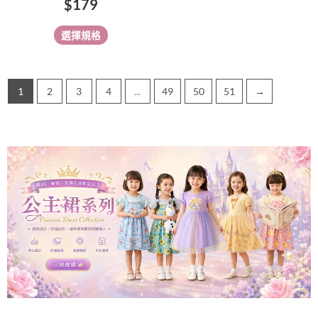
$
179
面
選
選擇規格
擇
選
項
1
2
3
4
...
49
50
51
→