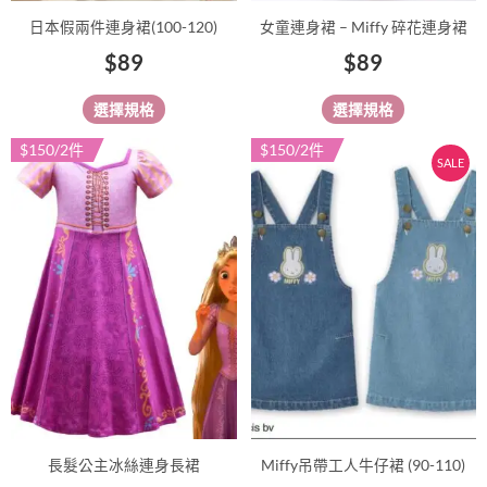
品
品
日本假兩件連身裙(100-120)
女童連身裙 – Miffy 碎花連身裙
頁
頁
$
89
$
89
面
面
選
選
選擇規格
選擇規格
擇
擇
選
選
$150/2件
$150/2件
此
此
SALE
項
項
產
產
品
品
有
有
多
多
種
種
款
款
式。
式。
可
可
在
在
產
產
品
品
長髮公主冰絲連身長裙
Miffy吊帶工人牛仔裙 (90-110)
頁
頁