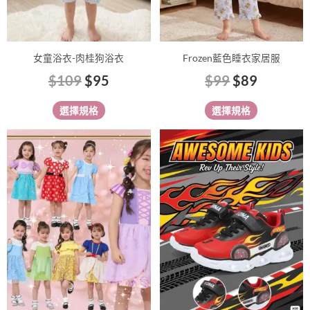
在
在
產
產
品
品
女童浴衣-肉桂狗浴衣
Frozen藍色睡衣家居服
頁
頁
$
109
$
95
$
99
$
89
面
面
選
選
選擇規格
選擇規格
擇
擇
選
選
此
此
項
項
產
產
品
品
有
有
多
多
種
種
款
款
式。
式。
可
可
在
在