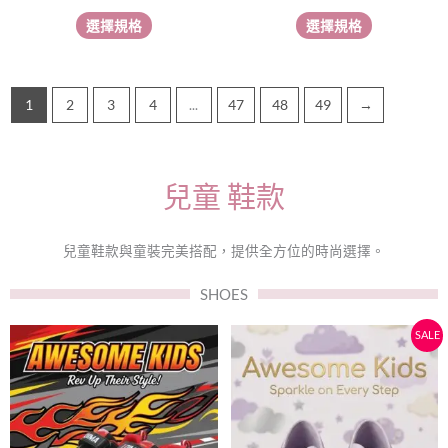
選
選
選擇規格
選擇規格
擇
擇
選
選
項
項
1
2
3
4
...
47
48
49
→
兒童 鞋款
兒童鞋款與童裝完美搭配，提供全方位的時尚選擇。
SHOES
原
目
此
此
SALE
始
前
產
產
價
價
品
品
有
有
格：
格：
多
多
$158。
$138