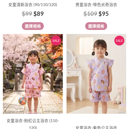
品
品
女童清新浴衣 (90/110/120)
男童浴衣-啡色米奇浴衣
頁
頁
$
99
$
89
$
109
$
95
面
面
選
選
選擇規格
選擇規格
擇
擇
選
選
原
目
原
目
此
此
SALE
SALE
項
項
始
前
始
前
產
產
價
價
價
價
品
品
有
格：
格：
有
格：
格：
多
多
$109。
$95。
$109。
$95。
種
種
款
款
式。
式。
可
可
在
在
產
產
品
品
女童浴衣-粉紅公主浴衣 (110-
頁
頁
120)
女童浴衣-紫色公主浴衣