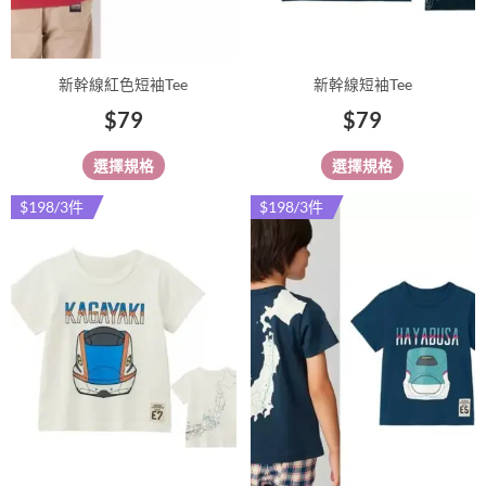
在
在
產
產
品
品
新幹線紅色短袖Tee
新幹線短袖Tee
頁
頁
$
79
$
79
面
面
選
選
選擇規格
選擇規格
擇
擇
選
選
$198/3件
$198/3件
此
此
項
項
產
產
品
品
有
有
多
多
種
種
款
款
式。
式。
可
可
在
在
產
產