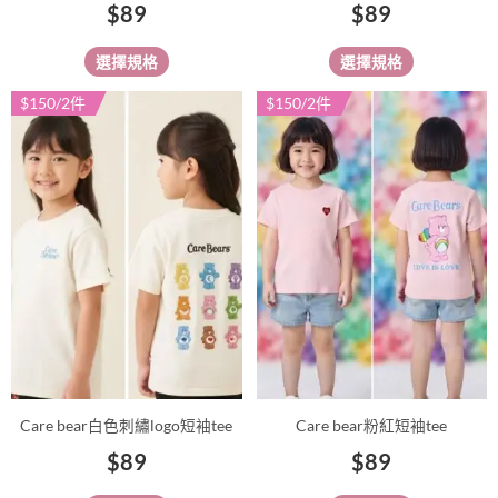
$
89
$
89
面
面
選
選
選擇規格
選擇規格
擇
擇
選
選
$150/2件
$150/2件
此
此
項
項
產
產
品
品
有
有
多
多
種
種
款
款
式。
式。
可
可
在
在
產
產
品
品
Care bear白色刺繡logo短袖tee
Care bear粉紅短袖tee
頁
頁
$
89
$
89
面
面
選
選