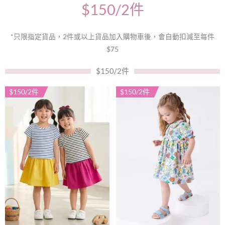
$150/2件
*只限指定貨品，2件或以上貨品加入購物車後，會自動扣減至每件
$75
$150/2件
$150/2件
$150/2件
此
此
產
產
品
品
有
有
多
多
種
種
款
款
式。
式。
可
可
在
在
產
產