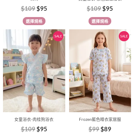
面
面
$
109
$
95
$
109
$
95
選
選
擇
擇
選擇規格
選擇規格
選
選
項
項
原
目
原
目
此
此
SALE
SALE
始
前
始
前
產
產
價
價
價
價
品
品
有
格：
格：
有
格：
格：
多
多
$109。
$95。
$99。
$89。
種
種
款
款
式。
式。
可
可
在
在
產
產
品
品
女童浴衣-肉桂狗浴衣
Frozen藍色睡衣家居服
頁
頁
$
109
$
95
$
99
$
89
面
面