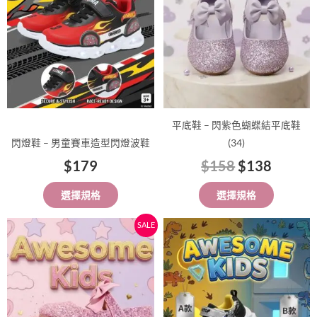
種
種
款
款
式。
式。
可
可
在
在
產
產
品
品
平底鞋 – 閃紫色蝴蝶結平底鞋
頁
頁
閃燈鞋 – 男童賽車造型閃燈波鞋
(34)
面
面
$
179
$
158
$
138
選
選
擇
擇
選擇規格
選擇規格
選
選
項
項
原
目
此
此
SALE
始
前
產
產
價
價
品
品
有
格：
格：
有
多
多
$158。
$138。
種
種