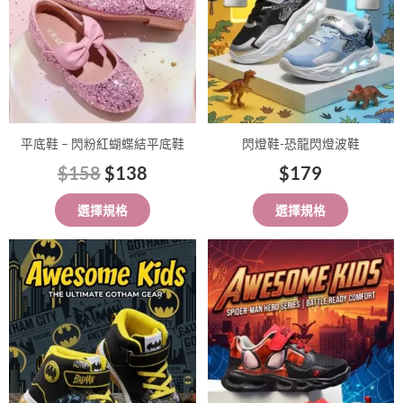
款
款
式。
式。
可
可
在
在
產
產
品
品
平底鞋 – 閃粉紅蝴蝶結平底鞋
閃燈鞋-恐龍閃燈波鞋
頁
頁
$
158
$
138
$
179
面
面
選
選
選擇規格
選擇規格
擇
擇
選
選
此
此
項
項
產
產
品
品
有
有
多
多
種
種
款
款