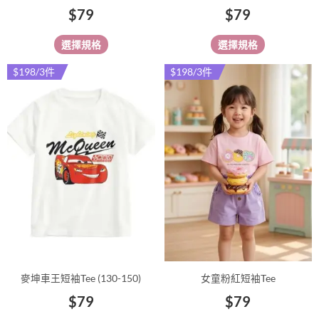
$
79
$
79
面
面
選
選
選擇規格
選擇規格
擇
擇
選
選
$198/3件
$198/3件
此
此
項
項
產
產
品
品
有
有
多
多
種
種
款
款
式。
式。
可
可
在
在
產
產
品
品
麥坤車王短袖Tee (130-150)
女童粉紅短袖Tee
頁
頁
$
79
$
79
面
面