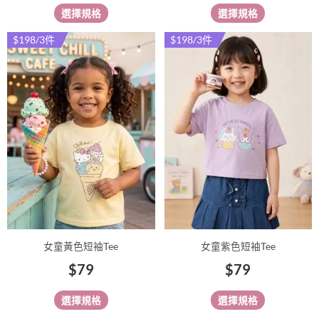
選
選
選擇規格
選擇規格
擇
擇
選
選
$198/3件
$198/3件
此
此
項
項
產
產
品
品
有
有
多
多
種
種
款
款
式。
式。
可
可
在
在
產
產
品
品
女童黃色短袖Tee
女童紫色短袖Tee
頁
頁
$
79
$
79
面
面
選
選
選擇規格
選擇規格
擇
擇