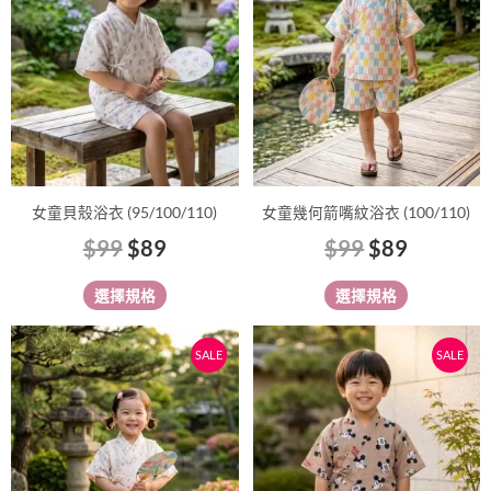
多
多
$99。
$89。
$99。
$89。
種
種
款
款
式。
式。
可
可
在
在
產
產
品
品
女童貝殼浴衣 (95/100/110)
女童幾何箭嘴紋浴衣 (100/110)
頁
頁
$
99
$
89
$
99
$
89
面
面
選
選
選擇規格
選擇規格
擇
擇
選
選
原
目
原
目
此
此
SALE
SALE
項
項
始
前
始
前
產
產
價
價
價
價
品
品
有
格：
格：
有
格：
格：
多
多
$99。
$89。
$109。
$95。
種
種