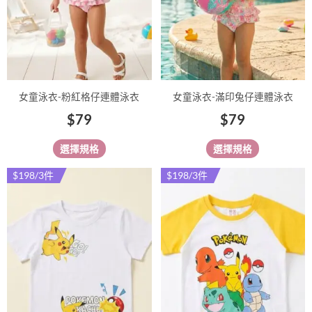
式。
式。
可
可
在
在
產
產
品
品
女童泳衣-粉紅格仔連體泳衣
女童泳衣-滿印兔仔連體泳衣
頁
頁
$
79
$
79
面
面
選
選
選擇規格
選擇規格
擇
擇
選
選
$198/3件
$198/3件
此
此
項
項
產
產
品
品
有
有
多
多
種
種
款
款
式。
式。