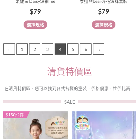
米妮 & Daisy短袖Tee
泰迪熊bear碎花短褲套裝
頁
頁
$
79
$
79
面
面
選
選
選擇規格
選擇規格
擇
擇
選
選
項
項
←
1
2
3
4
5
6
→
清貨特價區
在清貨特價區，您可以找到各式各樣的童裝，價格優惠，性價比高。
SALE
$150/2件
此
此
產
產
品
品
有
有