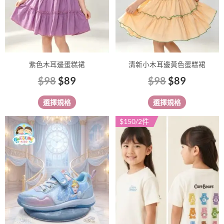
式。
式。
可
可
在
在
產
產
品
品
紫色木耳邊蛋糕裙
清新小木耳邊黃色蛋糕裙
頁
頁
$
98
$
89
$
98
$
89
面
面
選
選
選擇規格
選擇規格
擇
擇
選
選
$150/2件
此
此
項
項
產
產
品
品
有
有
多
多
種
種
款
款
式。
式。
可
可