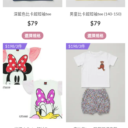
產
產
品
品
深藍色比卡超短袖tee
男童比卡超短袖tee (140-150)
頁
頁
$
79
$
79
面
面
選
選
選擇規格
選擇規格
擇
擇
選
選
$198/3件
$198/3件
此
此
項
項
產
產
品
品
有
有
多
多
種
種
款
款
式。
式。
可
可
在
在
產
產
品
品