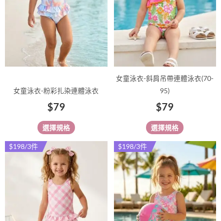
款
款
式。
式。
可
可
在
在
產
產
品
品
女童泳衣-斜肩吊帶連體泳衣(70-
頁
頁
女童泳衣-粉彩扎染連體泳衣
95)
面
面
$
79
$
79
選
選
擇
擇
選擇規格
選擇規格
選
選
項
項
$198/3件
$198/3件
此
此
產
產
品
品
有
有
多
多
種
種
款
款