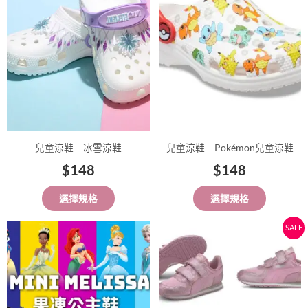
有
有
多
多
種
種
款
款
式。
式。
可
可
在
在
產
產
品
品
兒童涼鞋 – 冰雪涼鞋
兒童涼鞋 – Pokémon兒童涼鞋
頁
頁
$
148
$
148
面
面
選
選
選擇規格
選擇規格
擇
擇
選
選
價
原
目
此
此
SALE
項
項
格
始
前
產
產
範
價
價
品
品
有
圍：
有
格：
格：
多
多
$129
$199。
$179