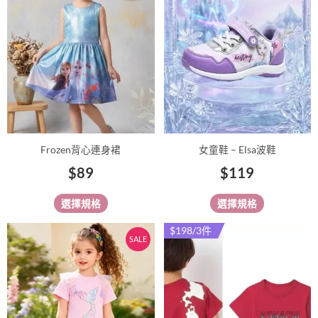
多
多
種
種
款
款
式。
式。
可
可
在
在
產
產
品
品
Frozen背心連身裙
女童鞋 – Elsa波鞋
頁
頁
$
89
$
119
面
面
選
選
選擇規格
選擇規格
擇
擇
選
選
原
目
$198/3件
此
此
SALE
項
項
始
前
產
產
價
價
品
品
有
格：
格：
有
多
多
$99。
$89。