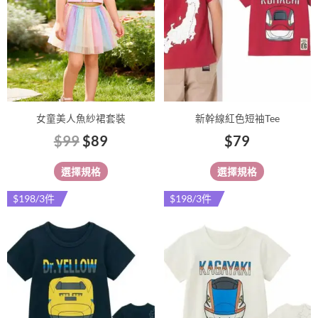
種
種
款
款
式。
式。
可
可
在
在
產
產
品
品
女童美人魚紗裙套裝
新幹線紅色短袖Tee
頁
頁
$
99
$
89
$
79
面
面
選
選
選擇規格
選擇規格
擇
擇
選
選
$198/3件
$198/3件
此
此
項
項
產
產
品
品
有
有
多
多
種
種
款
款