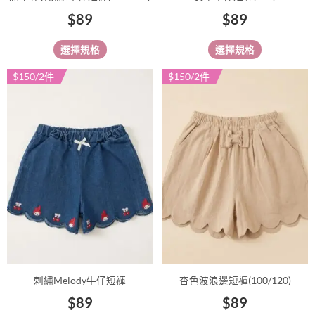
頁
頁
$
89
$
89
面
面
選
選
選擇規格
選擇規格
擇
擇
選
選
$150/2件
$150/2件
此
此
項
項
產
產
品
品
有
有
多
多
種
種
款
款
式。
式。
可
可
在
在
產
產
品
品
刺繡Melody牛仔短褲
杏色波浪邊短褲(100/120)
頁
頁
$
89
$
89
面
面