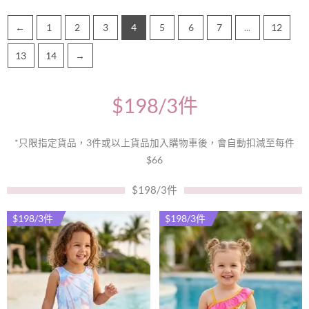
項
項
←
1
2
3
4
5
6
7
...
12
13
14
→
$198/3件
*只限指定貨品，3件或以上貨品加入購物車後，會自動扣減至每件
$66
$198/3件
$198/3件
$198/3件
此
此
產
產
品
品
有
有
多
多
種
種