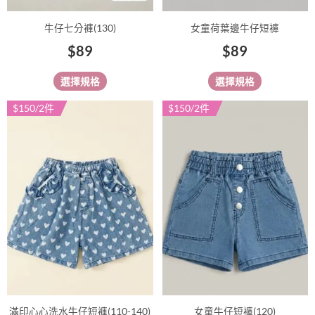
產
產
品
品
牛仔七分褲(130)
女童荷葉邊牛仔短褲
頁
頁
$
89
$
89
面
面
選
選
選擇規格
選擇規格
擇
擇
選
選
$150/2件
$150/2件
此
此
項
項
產
產
品
品
有
有
多
多
種
種
款
款
式。
式。
可
可
在
在
產
產
品
品
滿印心心洗水牛仔短褲(110-140)
女童牛仔短褲(120)