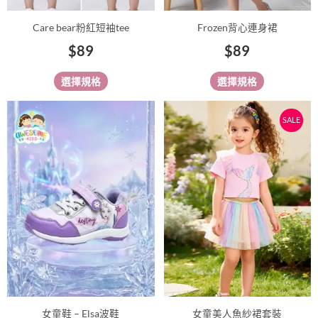
產
產
品
品
Care bear粉紅短袖tee
Frozen背心連身裙
頁
頁
$
89
$
89
面
面
選
選
選擇規格
選擇規格
擇
擇
選
選
原
目
此
此
SALE
項
項
始
前
產
產
價
價
品
品
有
有
格：
格：
多
多
$99。
$89。
種
種
款
款
式。
式。
可
可
在
在
產
產
品
品
女童鞋 – Elsa波鞋
女童美人魚紗裙套裝