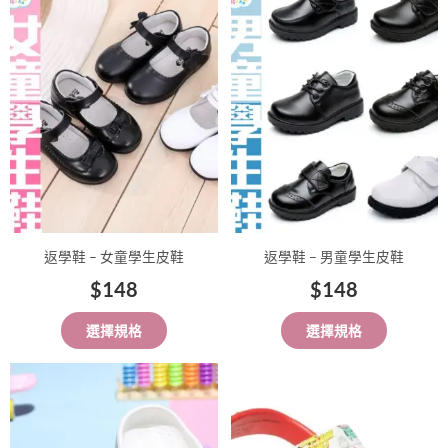
品
品
有
有
多
多
種
種
款
款
式。
式。
可
可
在
在
產
產
品
品
返學鞋 – 女童學生皮鞋
返學鞋 – 男童學生皮鞋
頁
頁
$
148
$
148
面
面
選
選
選擇規格
選擇規格
擇
擇
選
選
此
此
項
項
產
產
品
品