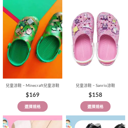
此
此
產
產
品
品
有
有
多
多
種
種
款
款
式。
式。
可
可
在
在
產
產
品
品
兒童涼鞋 – Minecraft兒童涼鞋
兒童涼鞋 – Sanrio涼鞋
頁
頁
$
169
$
158
面
面
選
選
選擇規格
選擇規格
擇
擇
選
選
此
此
項
項
產
產