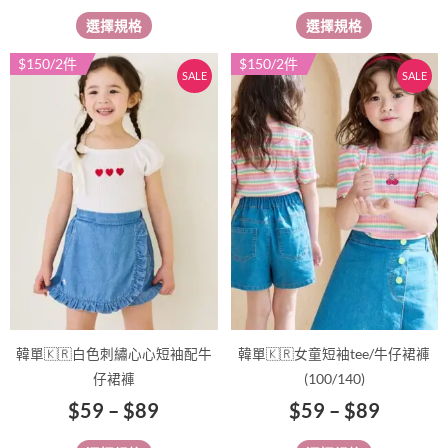
選
選
選擇規格
選擇規格
擇
擇
選
選
價
價
$150/2件
$150/2件
此
此
SALE
SALE
項
項
格
格
產
產
範
範
品
品
有
圍：
有
圍：
多
多
$59
$59
種
種
到
到
款
款
$89
$89
式。
式。
可
可
在
在
產
產
品
品
韓單🇰🇷白色刺繡心心短袖配牛
韓單🇰🇷女童短袖tee/牛仔裙褲
頁
頁
仔裙褲
(100/140)
面
面
$
59
–
$
89
$
59
–
$
89
選
選
擇
擇