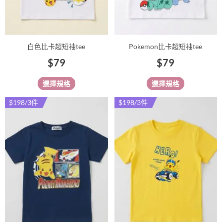
可
可
在
在
產
產
品
品
白色比卡超短袖tee
Pokemon比卡超短袖tee
頁
頁
$
79
$
79
面
面
選
選
選擇規格
選擇規格
擇
擇
選
選
$198/3件
$198/3件
此
此
項
項
產
產
品
品
有
有
多
多
種
種
款
款
式。
式。
可
可
在
在