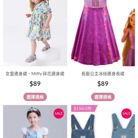
有
有
多
多
種
種
款
款
式。
式。
可
可
在
在
產
產
品
品
女童連身裙 – Miffy 碎花連身裙
長髮公主冰絲連身長裙
頁
頁
$
89
$
89
面
面
選
選
選擇規格
選擇規格
擇
擇
選
選
原
目
$150/2件
此
此
SALE
SALE
項
項
始
前
產
產
價
價
品
品
有
格：
格：
有