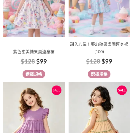
款
款
式。
式。
可
可
在
在
產
產
品
品
甜入心扉！夢幻糖果樂園連身裙
頁
頁
紫色甜美糖果風連身裙
(100)
面
面
$
128
$
99
$
128
$
99
選
選
擇
擇
選擇規格
選擇規格
選
選
項
項
原
目
原
目
此
此
SALE
SALE
始
前
始
前
產
產
價
價
價
價
品
品
有
格：
格：
有
格：
格：
多
多
$98。
$89。
$98。
$89。
種
種
款
款