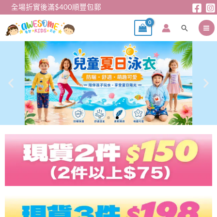
跳
全場折實後滿$400順豐包郵
至
搜
主
尋
要
內
容