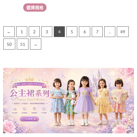
選
選擇規格
擇
選
項
←
1
2
3
4
5
6
7
...
49
50
51
→