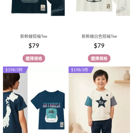
式。
式。
可
可
在
在
產
產
品
品
新幹線短袖Tee
新幹線白色短袖Tee
頁
頁
$
79
$
79
面
面
選
選
選擇規格
選擇規格
擇
擇
選
選
$198/3件
$198/3件
此
此
項
項
產
產
品
品
有
有
多
多
種
種
款
款
式。
式。
可
可