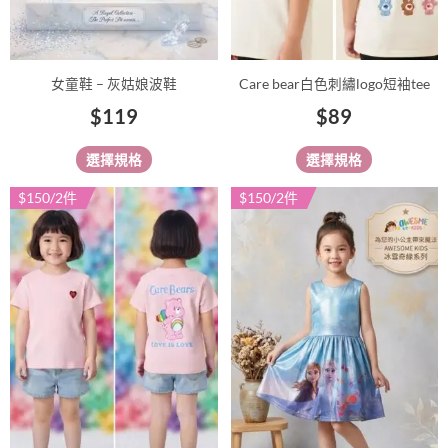
在
在
產
產
品
品
女童鞋 – 灰姑娘波鞋
Care bear白色刺繡logo短袖tee
頁
頁
$
119
$
89
面
面
選
選
選擇規格
選擇規格
擇
擇
選
選
$150/2件
$150/2件
此
此
項
項
產
產
品
品
有
有
多
多
種
種
款
款
式。
式。
可
可
在
在