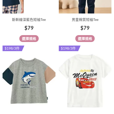
在
在
產
產
品
品
新幹線深藍色短袖Tee
男童棉質短袖Tee
頁
頁
$
79
$
79
面
面
選
選
選擇規格
選擇規格
擇
擇
選
選
$198/3件
$198/3件
此
此
項
項
產
產
品
品
有
有
多
多
種
種
款
款
式。
式。
可
可
在
在
產
產