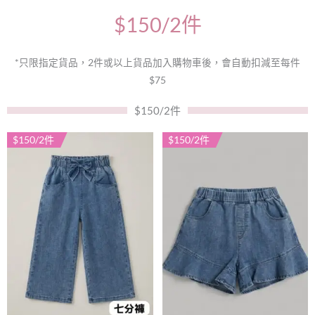
$150/2件
*只限指定貨品，2件或以上貨品加入購物車後，會自動扣減至每件
$75
$150/2件
$150/2件
$150/2件
此
此
產
產
品
品
有
有
多
多
種
種
款
款
式。
式。
可
可
在
在