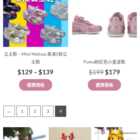
種
種
到
款
款
$139
式。
式。
可
可
在
在
產
產
品
品
公主鞋 – Mini Melissa 果凍5款公
頁
頁
主鞋
Puma粉紅色小童波鞋
面
面
$
129
–
$
139
$
199
$
179
選
選
擇
擇
選擇規格
選擇規格
選
選
項
項
←
1
2
3
4