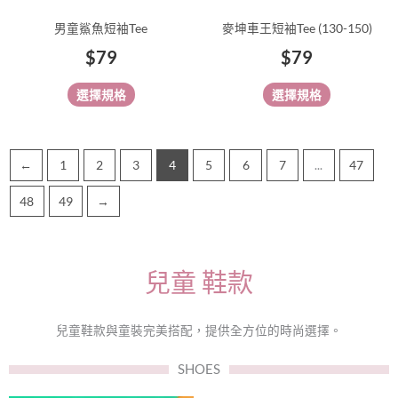
品
品
男童鯊魚短袖Tee
麥坤車王短袖Tee (130-150)
頁
頁
$
79
$
79
面
面
選
選
選擇規格
選擇規格
擇
擇
選
選
項
項
←
1
2
3
4
5
6
7
...
47
48
49
→
兒童 鞋款
兒童鞋款與童裝完美搭配，提供全方位的時尚選擇。
SHOES