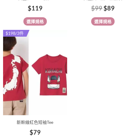
頁
頁
$
119
$
99
$
89
面
面
選
選
選擇規格
選擇規格
擇
擇
選
選
$198/3件
此
項
項
產
品
有
多
種
款
式。
可
在
產
品
新幹線紅色短袖Tee
頁
$
79
面