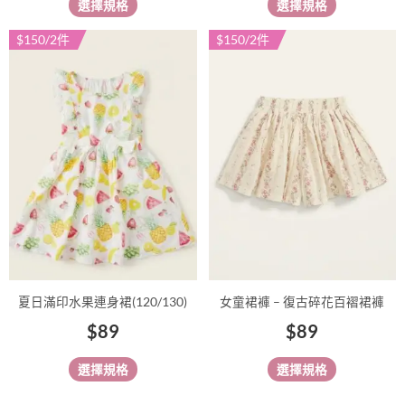
選擇規格
選擇規格
選
選
項
項
$150/2件
$150/2件
此
此
產
產
品
品
有
有
多
多
種
種
款
款
式。
式。
可
可
在
在
產
產
品
品
夏日滿印水果連身裙(120/130)
女童裙褲 – 復古碎花百褶裙褲
頁
頁
$
89
$
89
面
面
選
選
選擇規格
選擇規格
擇
擇
選
選