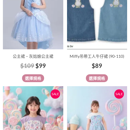
多
多
$109。
$99。
種
種
款
款
式。
式。
可
可
在
在
產
產
品
品
公主裙 – 灰姑娘公主裙
Miffy吊帶工人牛仔裙 (90-110)
頁
頁
$
109
$
99
$
89
面
面
選
選
選擇規格
選擇規格
擇
擇
選
選
原
目
原
目
此
此
SALE
SALE
項
項
始
前
始
前
產
產
價
價
價
價
品
品
有
格：
格：
有
格：
格：
多
多
$128。
$99。
$128。
$99。
種
種