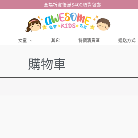
全場折實後滿$400順豐包郵
女童
其它
特價清貨區
運送方式
購物車