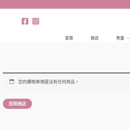
跳
至
主
要
內
首頁
商店
男童
容
您的購物車裡還沒有任何商品。
回到商店