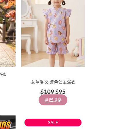
9。
$95。
$109。
$95。
多
種
款
式。
可
在
產
品
頁
面
浴衣
選
女童浴衣-紫色公主浴衣
擇
$
109
$
95
選
選擇規格
項
原
目
此
SALE
始
前
產