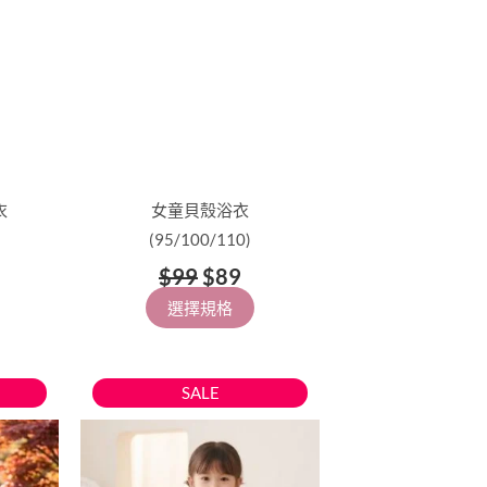
擇
選
項
衣
女童貝殼浴衣
(95/100/110)
$
99
$
89
選擇規格
目
原
目
此
SALE
前
始
前
產
價
價
價
品
格：
格：
格：
有