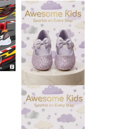
價
價
品
格：
格：
有
$158。
$138。
多
種
款
式。
可
在
產
品
頁
面
選
擇
選
項