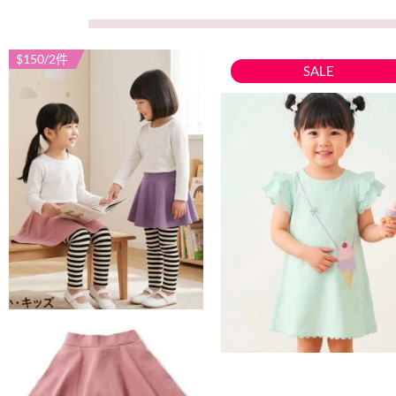
原
目
$150/2件
此
此
SALE
始
前
產
產
價
價
品
品
格：
格：
有
有
$139。
$99
多
多
種
種
款
款
式。
式。
可
可
在
在
產
產
品
品
頁
頁
面
面
選
選