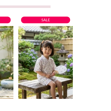
目
原
目
此
SALE
前
始
前
產
價
價
價
品
格：
格：
格：
有
。
89。
$99。
$89。
多
種
款
式。
可
在
產
品
頁
面
選