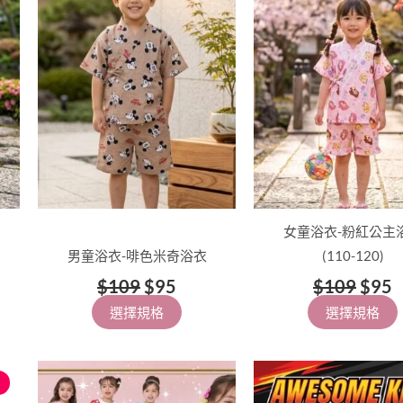
。
$109。
$95。
$10
多
多
種
種
款
款
式。
式。
可
可
在
在
產
產
品
品
頁
頁
面
面
女童浴衣-粉紅公主
選
選
男童浴衣-啡色米奇浴衣
(110-120)
擇
擇
$
109
$
95
$
109
$
95
選
選
選擇規格
選擇規格
項
項
此
此
產
產