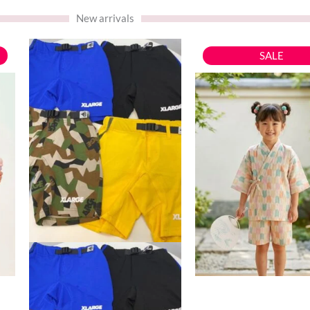
New arrivals
原
此
此
SALE
始
產
產
價
品
品
格：
有
有
。
$99
$
多
多
種
種
款
款
式。
式。
可
可
在
在
產
產
品
品
頁
頁
面
面
選
選