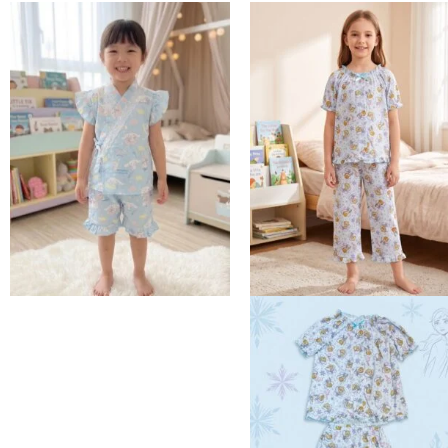
價
價
價
價
品
品
格：
格：
格：
格：
有
有
$109。
$95。
$99。
$89
多
多
種
種
款
款
式。
式。
可
可
在
在
產
產
品
品
頁
頁
面
面
選
選
擇
擇
選
選
項
項