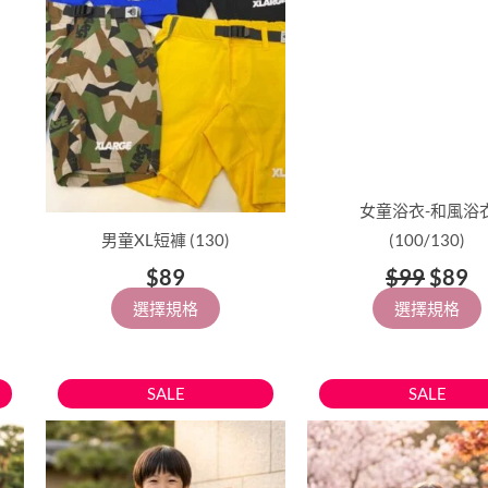
擇
擇
選
選
項
項
女童浴衣-和風浴
男童XL短褲 (130)
(100/130)
$
89
$
99
$
89
選擇規格
選擇規格
原
目
原
此
此
SALE
SALE
始
前
始
產
產
價
價
價
品
品
格：
格：
格：
有
有