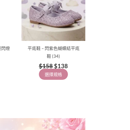
型閃燈
平底鞋 – 閃紫色蝴蝶結平底
鞋 (34)
$
158
$
138
選擇規格