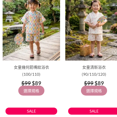
$99。
$89。
$99。
$89
多
多
種
種
款
款
式。
式。
可
可
在
在
產
產
品
品
頁
頁
面
面
女童幾何箭嘴紋浴衣
女童清新浴衣
選
選
(100/110)
(90/110/120)
擇
擇
$
99
$
89
$
99
$
89
選
選
選擇規格
選擇規格
項
項
原
目
原
目
此
此
SALE
SALE
始
前
始
前
產
產