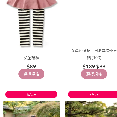
擇
擇
選
選
項
項
女童連身裙 – M.P.雪糕連身
女童裙褲
裙 (100)
$
89
$
139
$
99
選擇規格
選擇規格
原
目
原
目
此
此
SALE
SALE
始
前
始
前
產
產
價
價
價
價
品
品
格：
格：
格：
格：
有
有