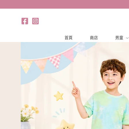
跳
至
主
要
內
首頁
商店
男童
容