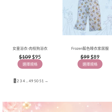
女童浴衣-肉桂狗浴衣
Frozen藍色睡衣家居服
$
109
$
95
$
99
$
89
選擇規格
選擇規格
1
2
3
4
...
49
50
51
→