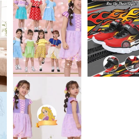
品
品
有
有
。
多
多
種
種
款
款
式。
式。
可
可
在
在
產
產
品
品
頁
頁
面
面
選
選
擇
擇
選
選
項
項