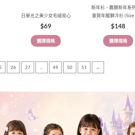
品
品
新年衫 – 農曆新年系列
頁
頁
日單光之美少女毛絨背心
童賀年醒獅冷衫 (Size 
面
面
$
69
$
148
選
選
擇
擇
選擇規格
選擇規格
選
選
項
項
5
26
27
...
49
50
51
→