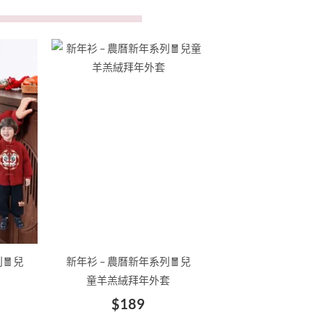
價
此
格
產
範
品
圍：
有
$99
多
到
種
$189
款
式。
可
在
產
品
🧧兒
新年衫 – 農曆新年系列🧧兒
頁
童羊羔絨拜年外套
面
$
189
選