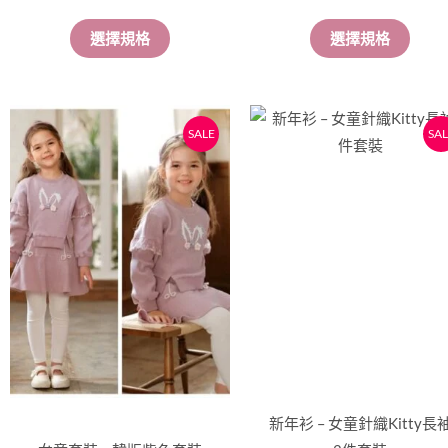
擇
擇
選擇規格
選擇規格
選
選
項
項
原
目
原
目
此
此
SALE
SAL
始
前
始
前
產
產
價
價
價
價
品
品
格：
格：
格：
格
有
有
$169。
$159。
$198。
$1
多
多
種
種
款
款
式。
式。
可
可
在
在
產
產
品
品
新年衫 – 女童針織Kitty長
頁
頁