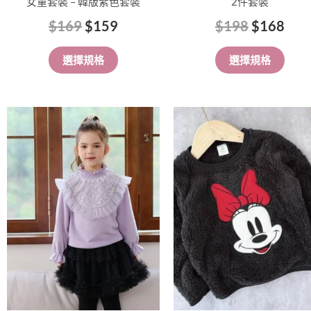
女童套裝 – 韓版紫色套裝
2件套裝
面
面
$
169
$
159
$
198
$
168
選
選
擇
擇
選擇規格
選擇規格
選
選
項
項
此
此
產
產
品
品
有
有
多
多
種
種
款
款
式。
式。
可
可
在
在
產
產