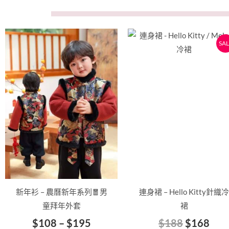
價
原
目
此
此
SAL
格
始
前
產
產
範
價
價
品
品
圍：
格：
格
有
有
$108
$188。
$1
多
多
到
種
種
$195
款
款
式。
式。
可
可
在
在
產
產
品
品
新年衫 – 農曆新年系列🧧男
連身裙 – Hello Kitty針織冷
頁
頁
童拜年外套
裙
面
面
$
108
–
$
195
$
188
$
168
選
選