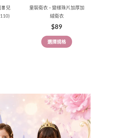
品
🧧兒
童裝衛衣 – 變樣珠片加厚加
頁
110)
絨衛衣
面
$
89
選
擇
選擇規格
選
項