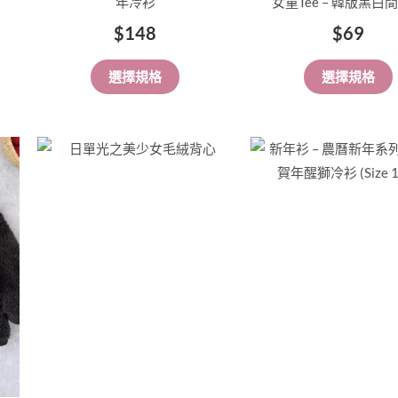
年冷衫
女童Tee – 韓版黑白
面
面
$
148
$
69
選
選
擇
擇
選擇規格
選擇規格
選
選
項
項
此
此
產
產
品
品
有
有
多
多
種
種
款
款
式。
式。
可
可
在
在
產
產