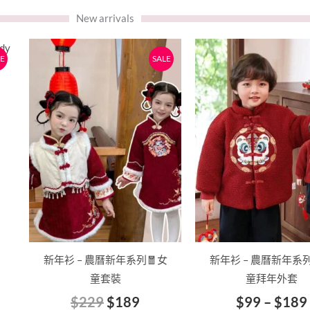
New arrivals
原
目
此
此
E
SALE
始
前
產
產
價
價
品
品
：
格：
格：
有
有
68。
$229。
$189。
多
多
種
種
款
款
式。
式。
可
可
在
在
產
產
品
品
新年衫 – 農曆新年系列🧧女
新年衫 – 農曆新年系列
頁
頁
童套裝
童拜年外套
面
面
$
229
$
189
$
99
–
$
189
選
選