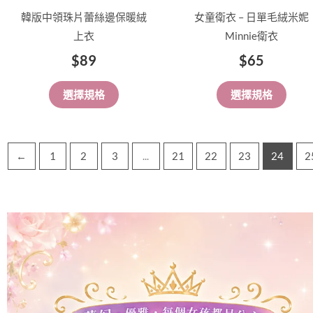
品
品
韓版中領珠片蕾絲邊保暖絨
女童衛衣 – 日單毛絨米妮
頁
頁
上衣
Minnie衛衣
面
面
$
89
$
65
選
選
擇
擇
選擇規格
選擇規格
選
選
項
項
←
1
2
3
...
21
22
23
24
2