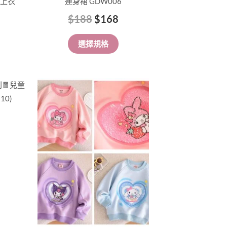
間上衣
連身裙 GDW006
面
$
188
$
168
選
擇
選擇規格
選
項
此
產
品
有
多
種
款
式。
可
在
產