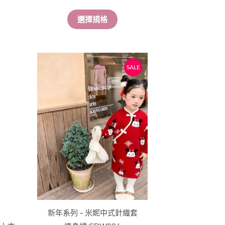
擇
選擇規格
選
項
原
目
此
SALE
始
前
產
價
價
品
格：
格：
有
$188。
$168。
多
種
款
式。
可
在
產
品
新年系列 – 米妮中式針織套
頁