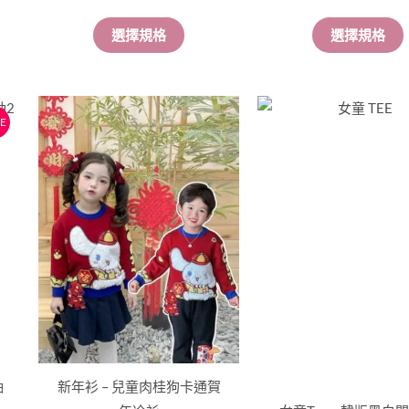
擇
擇
選擇規格
選擇規格
選
選
項
項
此
此
E
產
產
品
品
：
有
有
68。
多
多
種
種
款
款
式。
式。
可
可
在
在
產
產
品
品
袖
新年衫 – 兒童肉桂狗卡通賀
頁
頁