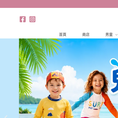
跳
至
主
要
內
首頁
商店
男童
容