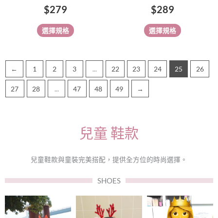
$
279
$
289
選
選
擇
擇
選擇規格
選擇規格
選
選
項
項
←
1
2
3
...
22
23
24
25
26
27
28
...
47
48
49
→
兒童 鞋款
兒童鞋款與童裝完美搭配，提供全方位的時尚選擇。
SHOES