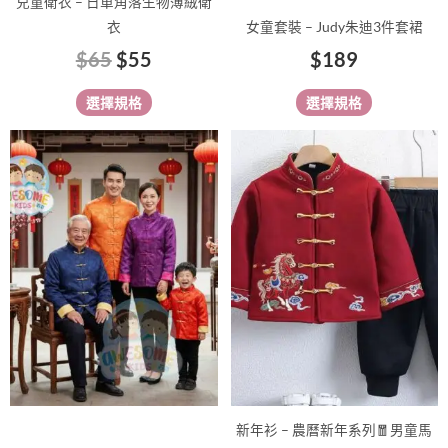
兒童衛衣 – 日單角落生物薄絨衛
頁
頁
衣
女童套裝 – Judy朱迪3件套裙
面
面
$
65
$
55
$
189
選
選
擇
擇
選擇規格
選擇規格
選
選
項
項
價
此
此
格
產
產
範
品
品
有
圍：
有
多
多
$138
種
種
到
款
款
$168
式。
式。
可
可
在
在
產
產
品
品
新年衫 – 農曆新年系列🧧男童馬
頁
頁