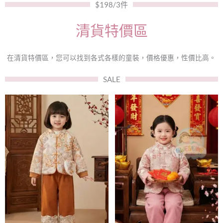
$198/3件
清貨特價區
在清貨特價區，您可以找到各式各樣的童裝，價格優惠，性價比高。
SALE
此
此
產
產
品
品
有
有
多
多
種
種
款
款
式。
式。
可
可
在
在