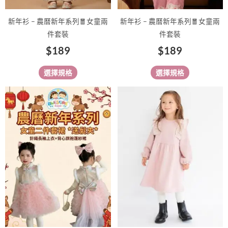
產
產
品
品
新年衫 – 農曆新年系列🧧女童兩
新年衫 – 農曆新年系列🧧女童兩
頁
頁
件套裝
件套裝
面
面
$
189
$
189
選
選
擇
擇
選擇規格
選擇規格
選
選
項
項
此
此
產
產
品
品
有
有
多
多
種
種
款
款
式。
式。
可
可
在
在
產
產