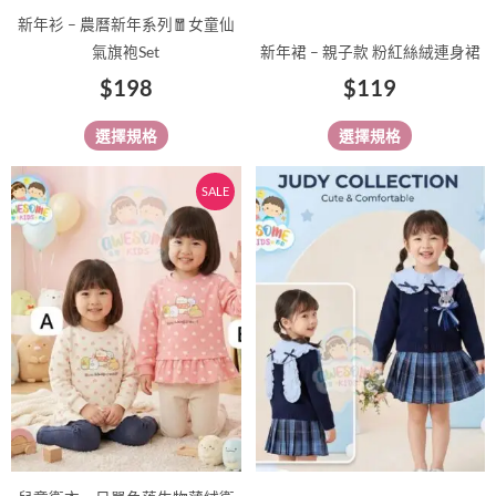
品
品
新年衫 – 農曆新年系列🧧女童仙
頁
頁
氣旗袍Set
新年裙 – 親子款 粉紅絲絨連身裙
面
面
$
198
$
119
選
選
擇
擇
選擇規格
選擇規格
選
選
項
項
原
目
此
此
SALE
始
前
產
產
價
價
品
品
有
格：
格：
有
多
多
$65。
$55。
種
種
款
款
式。
式。
可
可
在
在
產
產
品
品