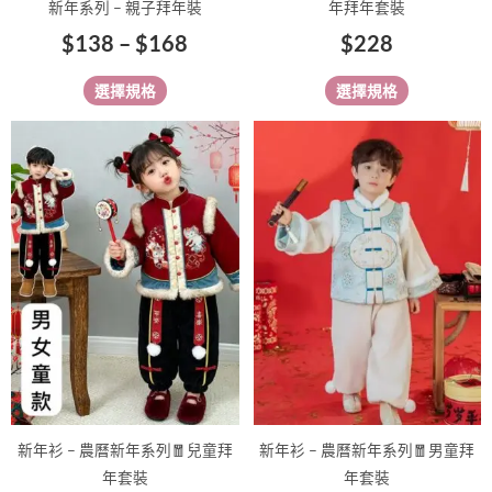
新年系列 – 親子拜年裝
年拜年套裝
面
面
$
138
–
$
168
$
228
選
選
擇
擇
選擇規格
選擇規格
選
選
項
項
此
此
產
產
品
品
有
有
多
多
種
種
款
款
式。
式。
可
可
在
在
產
產
品
品
新年衫 – 農曆新年系列🧧兒童拜
新年衫 – 農曆新年系列🧧男童拜
頁
頁
年套裝
年套裝
面
面