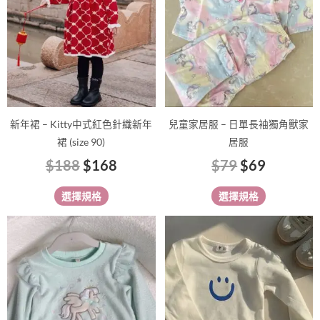
種
種
款
款
式。
式。
可
可
在
在
產
產
品
品
新年裙 – Kitty中式紅色針織新年
兒童家居服 – 日單長袖獨角獸家
頁
頁
裙 (size 90)
居服
面
面
$
188
$
168
$
79
$
69
選
選
擇
擇
選擇規格
選擇規格
選
選
項
項
此
此
產
產
品
品
有
有
多
多
種
種