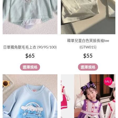
款
款
式。
式。
可
可
在
在
產
產
品
品
韓單兒童白色笑臉長袖tee
頁
頁
日單獨角獸毛毛上衣 (90/95/100)
(GTW015)
面
面
$
65
$
55
選
選
擇
擇
選擇規格
選擇規格
選
選
項
項
原
目
此
此
SALE
始
前
產
產
價
價
品
品
有
有
格：
格：
多
多
$168。
$138
種
種
款
款