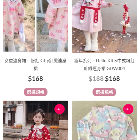
多
多
$188。
$168
種
種
款
款
式。
式。
可
可
在
在
產
產
品
品
女童連身裙 – 粉紅Kitty針織連身
新年系列 – Hello Kitty中式粉紅
頁
頁
裙
針織連身裙 GDW004
面
面
$
168
$
188
$
168
選
選
擇
擇
選擇規格
選擇規格
選
選
項
項
原
目
原
目
此
此
SALE
SALE
始
前
始
前
產
產
價
價
價
價
品
品
有
格：
格：
有
格：
格：
多
多
$188。
$168。
$79。
$69。