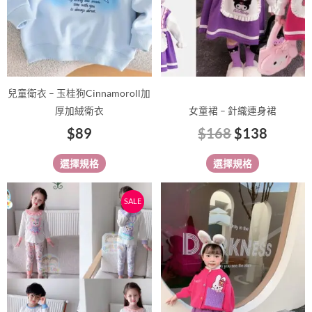
式。
式。
可
可
在
在
產
產
品
品
兒童衛衣 – 玉桂狗Cinnamoroll加
頁
頁
厚加絨衛衣
女童裙 – 針織連身裙
面
面
$
89
$
168
$
138
選
選
擇
擇
選擇規格
選擇規格
選
選
項
項
原
目
此
此
SALE
始
前
產
產
價
價
品
品
有
格：
格：
有
多
多
$65。
$59。
種
種
款
款