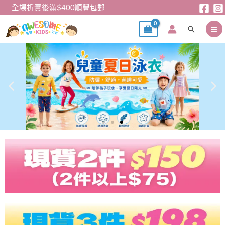
跳
全場折實後滿$400順豐包郵
至
搜
主
尋
要
內
容