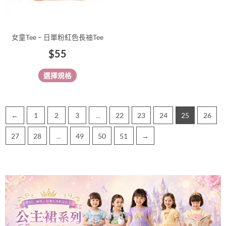
在
產
品
女童Tee – 日單粉紅色長䄂Tee
頁
$
55
面
選
選擇規格
擇
選
項
←
1
2
3
...
22
23
24
25
26
27
28
...
49
50
51
→