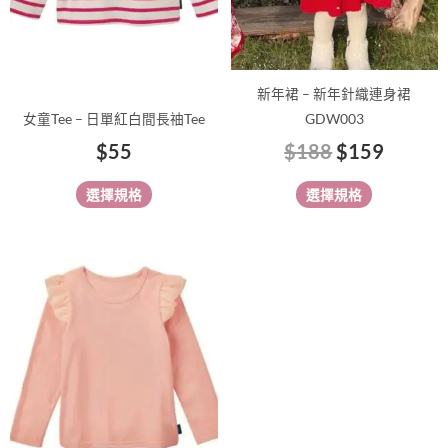
可
可
在
在
產
產
品
品
新年裙 – 新年針織連身裙
頁
頁
女童Tee – 日單紅白間長䄂Tee
GDW003
面
面
$
55
$
188
$
159
選
選
擇
擇
選擇規格
選擇規格
選
選
項
項
此
產
品
有
多
種
款
式。
可