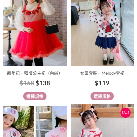
價
價
有
格：
格：
有
多
多
$168。
$138。
種
種
款
款
式。
式。
可
可
在
在
產
產
品
品
新年裙 – 韓版公主裙（內絨）
女童套裝 – Melody套裙
頁
頁
$
168
$
138
$
119
面
面
選
選
選擇規格
選擇規格
擇
擇
選
選
原
目
此
此
SALE
項
項
始
前
產
產
價
價
品
品
有
有
格：
格：