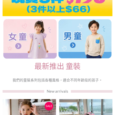
最新推出 童裝
我們的童裝系列包括各種風格，適合不同年齡段的孩子。
New arrivals
原
目
此
此
SALE
始
前
產
產
品
品