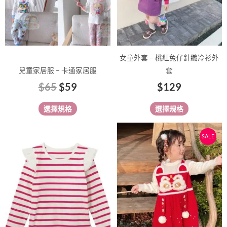
式。
式。
可
可
在
在
產
產
品
品
女童外套 – 桃紅兔仔針織冷衫外
頁
頁
兒童家居服 – 卡通家居服
套
面
面
$
65
$
59
$
129
選
選
擇
擇
選擇規格
選擇規格
選
選
項
項
原
目
此
此
SALE
始
前
產
產
價
價
品
品
有
有
格：
格：
多
多
$188。
$159
種
種
款
款
式。
式。