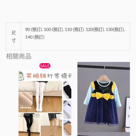
90 (預訂)
,
100 (預訂)
,
110 (預訂)
,
120(預訂)
,
130(預訂)
,
尺
140 (預訂)
寸
相關商品
原
目
此
此
SALE
始
前
產
產
價
價
格：
格：
品
品
$38。
$25。
有
有
多
多
種
種
款
款
式。
式。
可
可
在
在