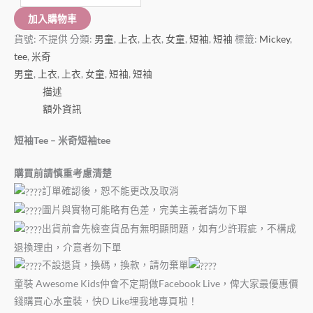
加入購物車
貨號:
不提供
分類:
男童
,
上衣
,
上衣
,
女童
,
短袖
,
短袖
標籤:
Mickey
,
tee
,
米奇
男童
,
上衣
,
上衣
,
女童
,
短袖
,
短袖
描述
額外資訊
短袖Tee – 米奇短袖tee
購買前請慎重考慮清楚
訂單確認後，恕不能更改及取消
圖片與實物可能略有色差，完美主義者請勿下單
出貨前會先檢查貨品有無明顯問題，如有少許瑕疵，不構成
退換理由，介意者勿下單
不設退貨，換碼，換款，請勿棄單
童裝 Awesome Kids仲會不定期做Facebook Live，俾大家最優惠價
錢購買心水童裝，快D Like埋我地專頁啦！