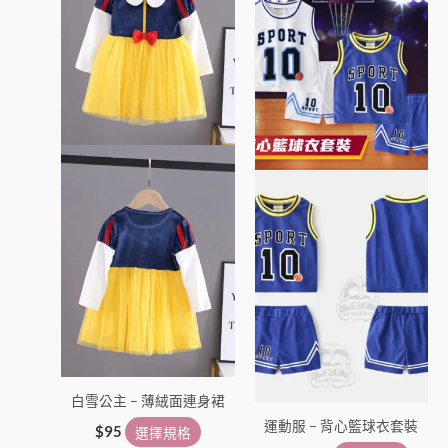
有
有
多
多
種
種
款
款
式。
式。
可
可
在
在
產
產
品
品
頁
頁
面
面
選
選
擇
擇
選
選
項
項
白雪公主 – 薄絨面連身裙
運動服 – 背心籃球衣套裝
$
95
選擇規格