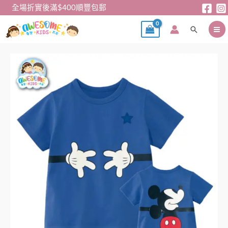
跳
全場折實後滿$400順豐包郵
至
搜
主
尋
要
內
短
容
袖
Tee
–
米
奇
短
袖
tee
數
量