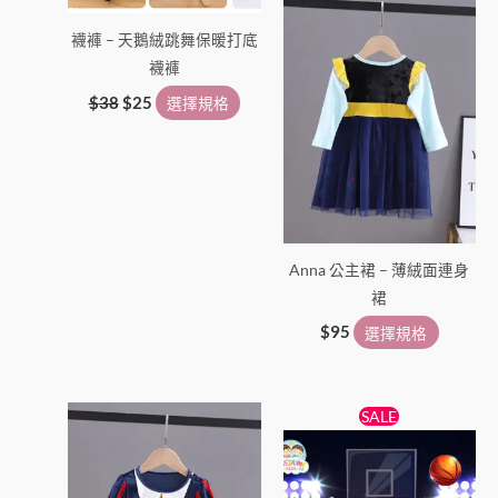
產
產
襪褲 – 天鵝絨跳舞保暖打底
品
品
襪褲
頁
頁
面
面
$
38
$
25
選擇規格
選
選
擇
擇
選
選
項
項
Anna 公主裙 – 薄絨面連身
裙
$
95
選擇規格
原
目
此
此
SALE
始
前
產
產
價
價
品
格：
格：
品
$65。
$55。