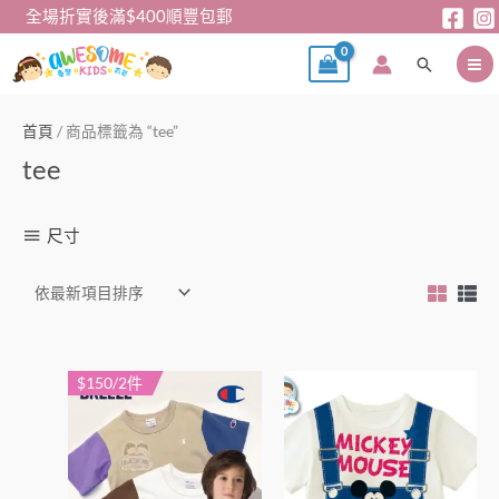
跳
全場折實後滿$400順豐包郵
至
搜
主
尋
要
內
首頁
/ 商品標籤為 “tee”
容
tee
尺寸
$150/2件
此
此
產
產
品
品
有
有
多
多