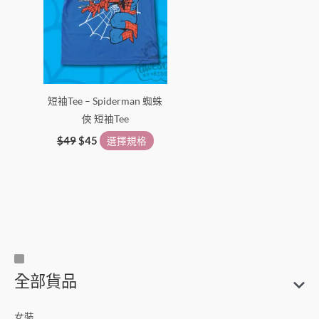
擇
選
項
短袖Tee – Spiderman 蜘蛛
俠 短袖Tee
$
49
$
45
選擇規格
尺
搜
全部貨品
寸
尋
關
女裝