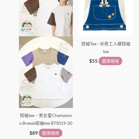
種
種
款
款
式。
式。
可
可
在
在
短袖Tee –米奇工人褲短袖
產
產
tee
品
品
頁
頁
$
55
選擇規格
面
面
選
選
擇
擇
選
選
項
項
短袖tee – 男女童Champion
x Breeze短袖tee BTS019-20
$
89
選擇規格