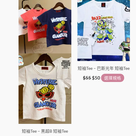
品
格：
格：
品
選
選
$55。
$50。
有
有
項
項
多
多
種
種
款
款
式。
式。
可
可
在
在
產
產
短袖Tee – 巴斯光年 短袖Tee
品
品
頁
頁
$
55
$
50
選擇規格
面
面
選
選
擇
擇
選
選
項
項
短袖Tee – 黑超B 短袖Tee