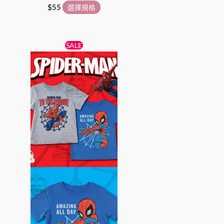
$
55
選擇規格
原
目
此
SALE
始
前
產
價
價
格：
格：
品
$49。
$45。
有
多
種
款
式。
可
在
產
品
頁
面
選