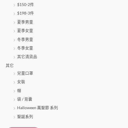
$150-2件
$198-3件
夏季男童
夏季女童
冬季男童
冬季女童
其它清貨品
其它
兒童口罩
女裝
帽
袋 / 背囊
Halloween 萬聖節 系列
聖誕系列