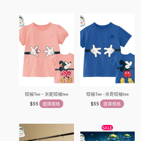
此
此
產
產
品
品
有
有
多
多
種
種
款
款
式。
式。
可
可
在
在
短袖Tee – 米妮短袖tee
短袖Tee –米奇短袖tee
產
產
品
品
$
55
選擇規格
$
55
選擇規格
頁
頁
面
面
原
目
此
此
選
選
SALE
始
前
產
產
擇
擇
價
價