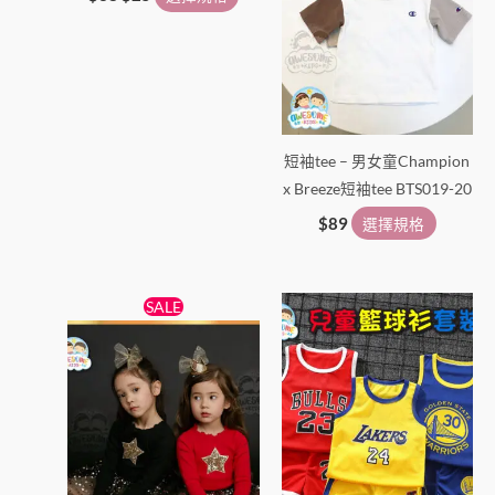
選
選
擇
擇
選
選
項
項
短袖tee – 男女童Champion
x Breeze短袖tee BTS019-20
$
89
選擇規格
原
目
此
此
SALE
始
前
產
產
價
價
格：
格：
品
品
$138。
$89。
有
有
多
多
種
種
款
款