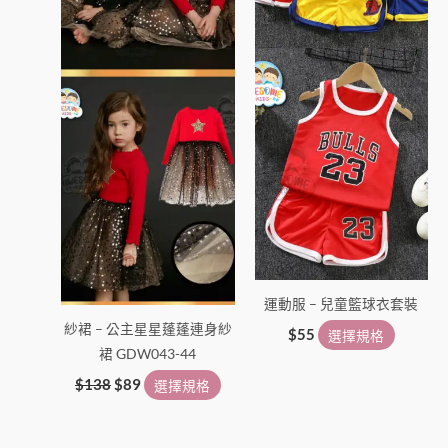
式。
式。
可
可
在
在
產
產
品
品
頁
頁
面
面
選
選
擇
擇
選
選
項
項
運動服 – 兒童籃球衣套裝
紗裙 – 公主星星蓬蓬連身紗
$
55
選擇規格
裙 GDW043-44
$
138
$
89
選擇規格