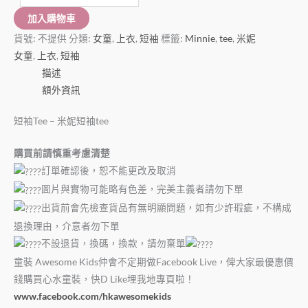
加入購物車
貨號:
不提供
分類:
女童
,
上衣
,
短袖
標籤:
Minnie
,
tee
,
米妮
女童
,
上衣
,
短袖
描述
額外資訊
短袖Tee – 米妮短袖tee
購買前請慎重考慮清楚
訂單確認後，恕不能更改及取消
圖片與實物可能略有色差，完美主義者請勿下單
出貨前會先檢查貨品有無明顯問題，如有少許瑕疵，不構成
退換理由，介意者勿下單
不設退貨，換碼，換款，請勿棄單
童裝 Awesome Kids仲會不定期做Facebook Live，俾大家最優惠價
錢購買心水童裝，快D Like埋我地專頁啦！
www.facebook.com/hkawesomekids