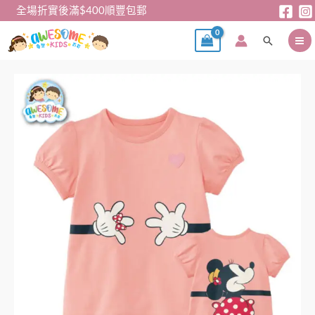
跳
全場折實後滿$400順豐包郵
至
搜
主
尋
要
內
短
容
袖
Tee
–
米
妮
短
袖
tee
數
量