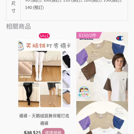
尺
140 (預訂)
寸
相關商品
原
目
$150/2件
此
此
SALE
始
前
產
產
價
價
格：
格：
品
品
$38。
$25。
有
有
多
多
種
種
款
款
式。
式。
可
可
在
在
產
產
襪褲 – 天鵝絨跳舞保暖打底
品
品
襪褲
頁
頁
面
面
$
38
$
25
選擇規格