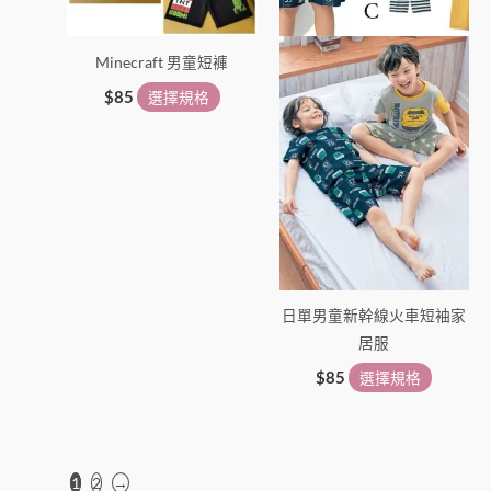
可
可
在
在
Minecraft 男童短褲
產
產
品
品
$
85
選擇規格
頁
頁
面
面
選
選
擇
擇
選
選
項
項
日單男童新幹線火車短袖家
居服
$
85
選擇規格
1
2
→