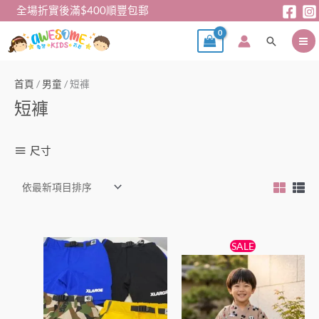
跳
全場折實後滿$400順豐包郵
至
搜
主
尋
要
內
首頁
/
男童
/ 短褲
容
短褲
尺寸
原
目
此
此
SALE
始
前
產
產
價
價
品
格：
格：
品
$109。
$95。
有
有
多
多