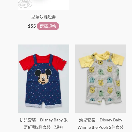
項
項
兒童沙灘短褲
$
55
選擇規格
此
此
產
產
品
品
有
有
多
多
種
種
款
款
式。
式。
可
可
在
在
幼兒套裝 – Disney Baby 米
幼兒套裝 – Disney Baby
產
產
奇紅藍2件套裝（短袖
Winnie the Pooh 2件套裝
品
品