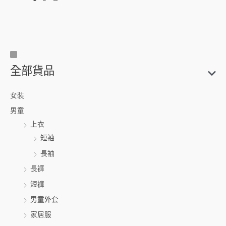
尺
搜
全部貨品
寸
尋
關
女裝
鍵
男童
字
上衣
:
短袖
長袖
長褲
短褲
男童外套
家居服