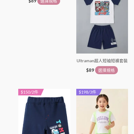
品
品
$
89
選擇規格
頁
頁
面
面
選
選
擇
擇
選
選
項
項
Ultraman超人短袖短褲套裝
$
89
選擇規格
$150/2件
$198/3件
此
此
產
產
品
品
有
有
多
多
種
種