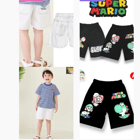
產
產
品
品
有
有
多
多
種
種
款
款
式。
式。
可
可
在
在
產
產
品
品
頁
頁
面
面
選
選
擇
擇
選
選
項
項