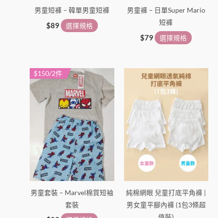
男童短褲 – 韓單男童短褲
男童褲 – 日單Super Mario
短褲
$
89
選擇規格
$
79
選擇規格
$150/2件
此
此
產
產
品
品
有
有
多
多
種
種
款
款
式。
式。
可
可
在
在
男童套裝 – Marvel棉質短袖
純棉網眼 兒童打底平角褲 |
產
產
套裝
男女童平腳內褲 (1包3條超
品
品
值裝)