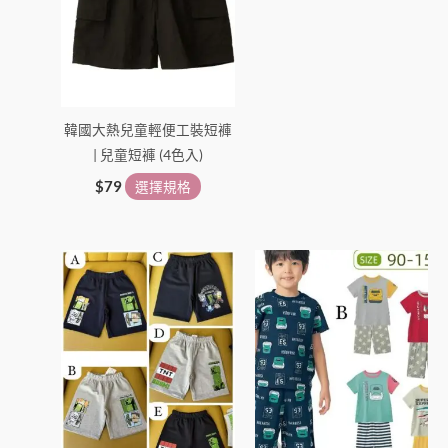
選
選
擇
擇
選
選
項
項
韓國大熱兒童輕便工裝短褲
| 兒童短褲 (4色入)
$
79
選擇規格
此
此
產
產
品
品
有
有
多
多
種
種
款
款
式。
式。