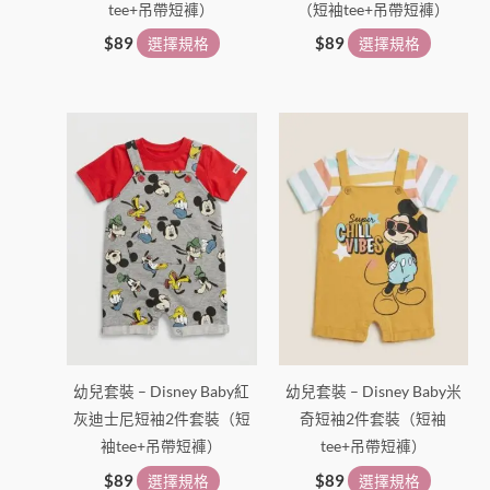
tee+吊帶短褲）
（短袖tee+吊帶短褲）
頁
頁
面
面
$
89
選擇規格
$
89
選擇規格
選
選
擇
擇
此
此
選
選
產
產
項
項
品
品
有
有
多
多
種
種
款
款
式。
式。
可
可
在
在
幼兒套裝 – Disney Baby紅
幼兒套裝 – Disney Baby米
產
產
灰迪士尼短袖2件套裝（短
奇短袖2件套裝（短袖
品
品
袖tee+吊帶短褲）
tee+吊帶短褲）
頁
頁
面
面
$
89
選擇規格
$
89
選擇規格