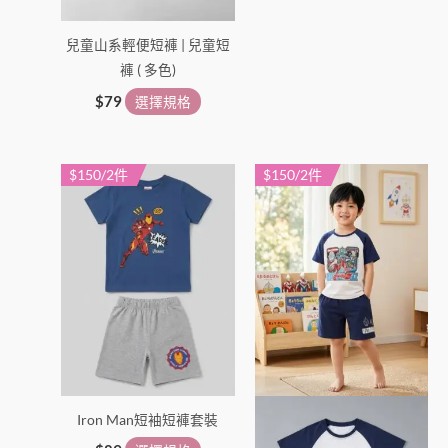
兒童山系輕便短褲 | 兒童短
褲 ( 多色)
$
79
選擇規格
$150/2件
$150/2件
此
此
產
產
品
品
有
有
多
多
種
種
款
款
式。
式。
可
可
在
在
Iron Man短袖短褲套裝
產
產