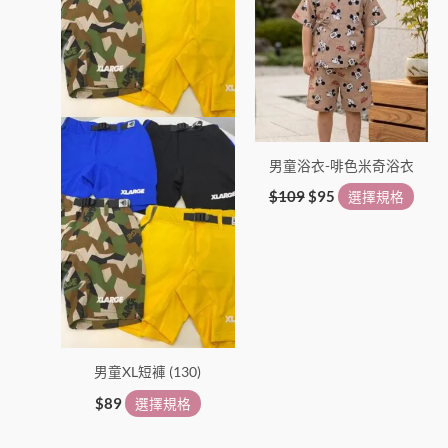
種
種
款
款
式。
式。
可
可
在
在
產
產
男童浴衣-啡色米奇浴衣
品
品
頁
頁
$
109
$
95
選擇規格
面
面
選
選
擇
擇
選
選
項
項
男童XL短褲 (130)
$
89
選擇規格