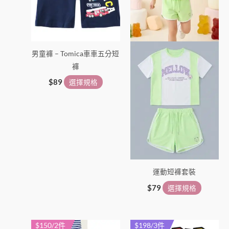
款
款
式。
式。
可
可
在
在
男童褲 – Tomica車車五分短
產
產
褲
品
品
頁
頁
$
89
選擇規格
面
面
選
選
擇
擇
選
選
項
項
運動短褲套裝
$
79
選擇規格
$150/2件
$198/3件
此
此