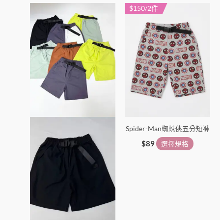
$150/2件
此
此
選
選
產
產
項
項
品
品
有
有
多
多
種
種
款
款
式。
式。
可
可
在
在
Spider-Man蜘蛛俠五分短褲
產
產
品
品
$
89
選擇規格
頁
頁
面
面
選
選
擇
擇
選
選
項
項