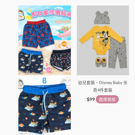
此
此
產
產
品
品
有
有
多
多
種
種
款
款
式。
式。
可
可
在
在
幼兒套裝 – Disney Baby 米
產
產
奇4件套裝
品
品
頁
頁
$
99
選擇規格
面
面
選
選
擇
擇
選
選