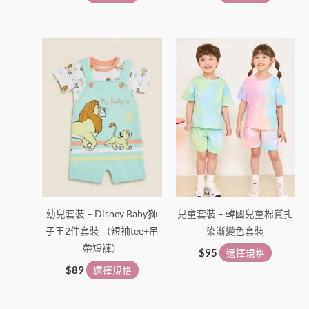
選
選
擇
擇
此
此
選
選
產
產
項
項
品
品
有
有
多
多
種
種
款
款
式。
式。
可
可
在
在
幼兒套裝 – Disney Baby獅
兒童套裝 – 韓國兒童棉質扎
產
產
子王2件套裝 （短袖tee+吊
染漸變色套裝
品
品
帶短褲）
頁
頁
$
95
選擇規格
面
面
$
89
選擇規格
選
選
擇
擇