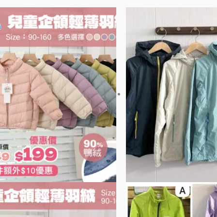
價
此
格
產
範
品
圍：
有
$158
到
多
$189
種
款
式。
可
在
產
品
頁
面
選
擇