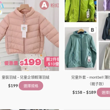
選
項
童裝羽絨 – 兒童企領輕簿羽絨
兒童外套 – montbell
（親子款）
$
199
選擇規格
$
158
–
$
189
選擇