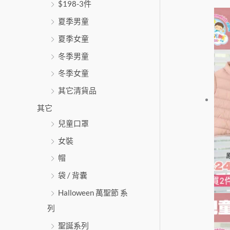
$198-3件
夏季男童
夏季女童
冬季男童
冬季女童
其它清貨品
其它
兒童口罩
女裝
帽
袋 / 背囊
Halloween 萬聖節 系
列
聖誕系列