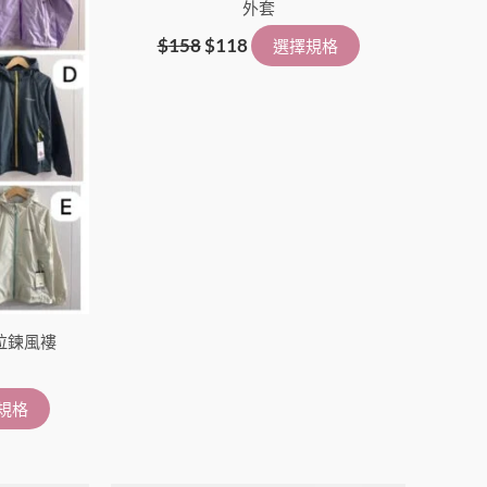
外套
選
選
項
項
$
158
$
118
選擇規格
 薄拉鍊風褸
規格