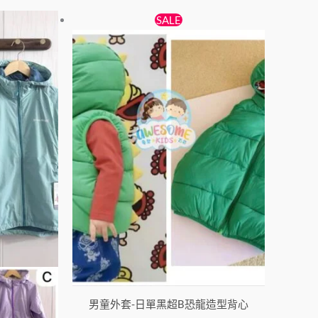
原
目
此
此
SALE
始
前
產
產
價
價
品
品
格：
格：
有
有
$158。
$118。
多
多
種
種
款
款
式。
式。
可
可
在
在
產
產
品
品
頁
頁
面
面
選
選
男童外套-日單黑超B恐龍造型背心
擇
擇