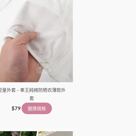
項
兒童外套 – 車王純棉防晒衣薄款外
套
$
79
選擇規格
此