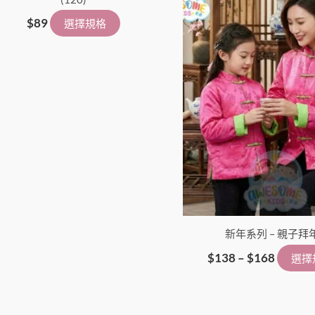
擇
選
$
89
選擇規格
項
新年系列 – 親子拜
$
138
–
$
168
選擇