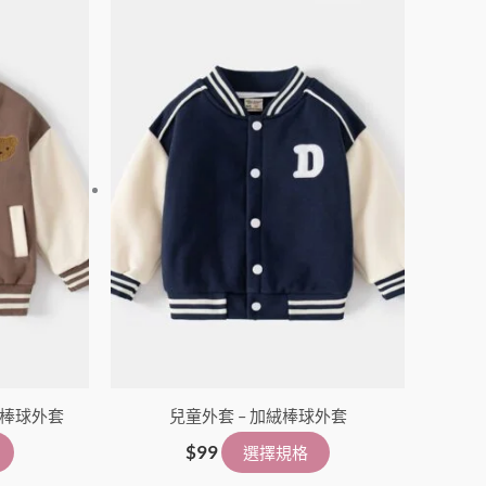
此
此
產
產
品
品
有
有
多
多
種
種
款
款
式。
式。
可
可
在
在
產
產
品
品
頁
頁
面
面
絨棒球外套
兒童外套 – 加絨棒球外套
選
選
擇
擇
$
99
選擇規格
選
選