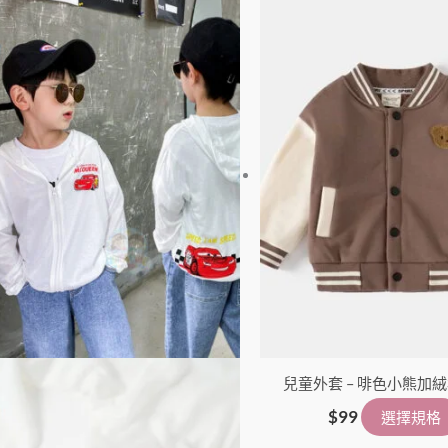
此
產
品
有
多
種
款
式。
可
在
產
品
頁
面
兒童外套 – 啡色小熊加
選
擇
$
99
選擇規格
選