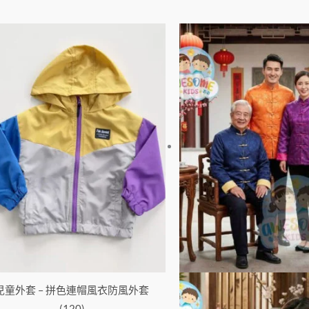
價
此
格
產
範
品
圍：
有
$138
到
多
$168
種
款
式。
可
在
產
品
頁
面
兒童外套 – 拼色連帽風衣防風外套
選
(120)