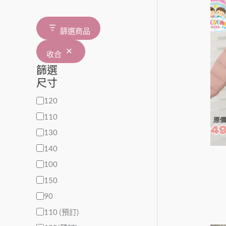
篩選商品
收合
篩選
尺寸
120
110
130
140
100
150
90
110 (預訂)