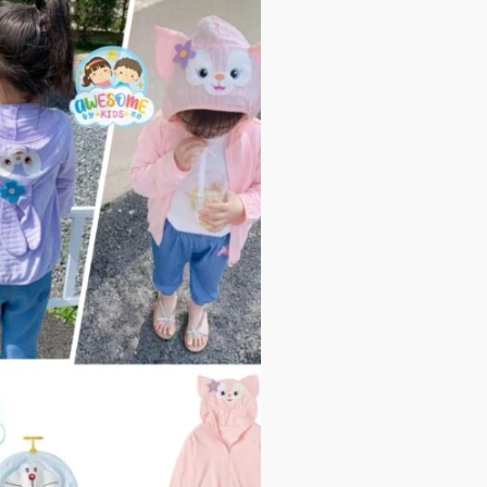
產
品
有
多
種
款
式。
可
在
產
品
頁
面
選
擇
選