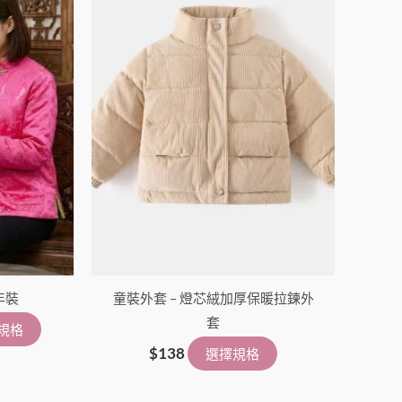
擇
擇
選
選
項
項
年裝
童裝外套 – 燈芯絨加厚保暖拉鍊外
套
規格
$
138
選擇規格