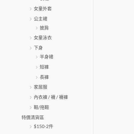
女童外套
公主裙
披肩
女童泳衣
下身
半身裙
短褲
長褲
家居服
內衣褲 / 襪 / 襪褲
鞋/拖鞋
特價清貨區
$150-2件