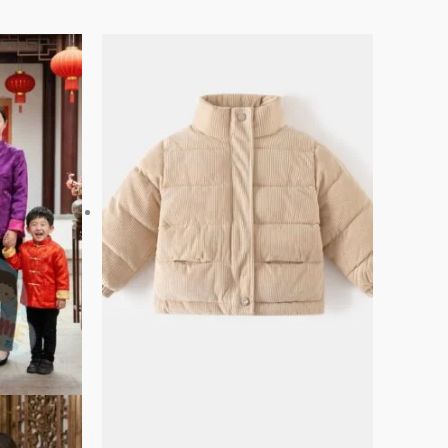
此
此
產
產
品
品
有
有
多
多
種
種
款
款
式。
式。
可
可
在
在
產
產
品
品
頁
頁
面
面
選
選