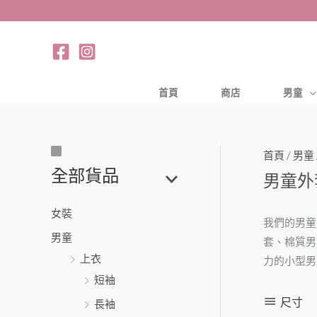
跳
至
主
要
內
首頁
商店
男童
容
首頁
/
男童
尺
搜
全部貨品
男童外
寸
尋
關
女裝
鍵
我們的男童
男童
字
套、棉質男
上衣
力的小型男
:
短袖
尺寸
長袖