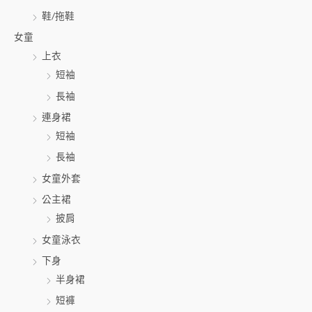
鞋/拖鞋
女童
上衣
短袖
長袖
連身裙
短袖
長袖
女童外套
公主裙
披肩
女童泳衣
下身
半身裙
短褲