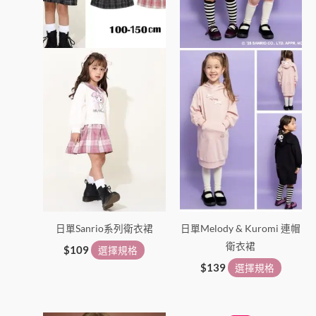
式。
式。
可
可
在
在
產
產
品
品
頁
頁
面
面
選
選
擇
擇
選
選
項
項
日單Sanrio系列衛衣裙
日單Melody & Kuromi 連帽
衛衣裙
$
109
選擇規格
$
139
選擇規格