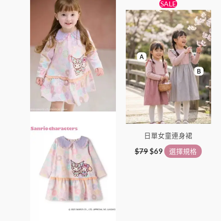
原
目
此
此
SALE
始
前
產
產
價
價
品
格：
格：
品
$79。
$69。
有
有
多
多
種
種
款
款
式。
式。
可
可
在
在
產
產
日單女童連身裙
品
品
頁
頁
$
79
$
69
選擇規格
面
面
選
選
擇
擇
選
選
項
項