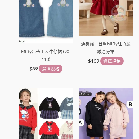
種
種
款
款
式。
式。
可
可
在
在
連身裙 – 日單Miffy紅色絲
產
產
Miffy吊帶工人牛仔裙 (90-
絨連身裙
品
品
110)
頁
頁
$
139
選擇規格
面
面
$
89
選擇規格
選
選
擇
擇
此
此
選
選
產
產
項
項
品
品
有
有
多
多
種
種
款
款