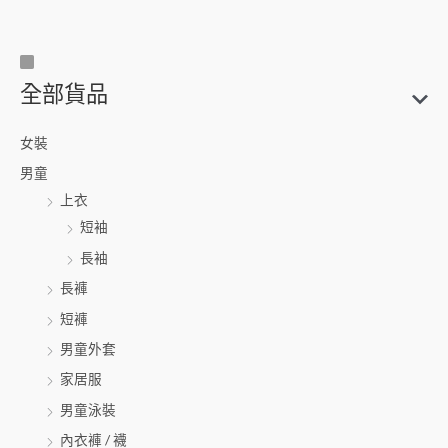
尺
搜
全部貨品
寸
尋
關
女裝
鍵
男童
字
上衣
:
短袖
長袖
長褲
短褲
男童外套
家居服
男童泳裝
內衣褲 / 襪