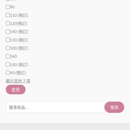
90
110 (預訂)
120(預訂)
140 (預訂)
130 (預訂)
100 (預訂)
160
150 (預訂)
90 (預訂)
顯示其他 7 項
套用
搜尋