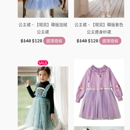
可
可
在
在
產
產
公主裙 – 【現貨】韓版加絨
公主裙 – 【現貨】韓版紫色
品
品
公主裙
公主連身紗裙
頁
頁
面
面
$
148
$
128
選擇規格
$
148
$
128
選擇規格
選
選
擇
擇
原
目
此
此
選
選
SALE
始
前
產
產
項
項
價
價
格：
格：
品
品
$139。
$119。
有
有
多
多
種
種
款
款
式。
式。
可
可
在
在