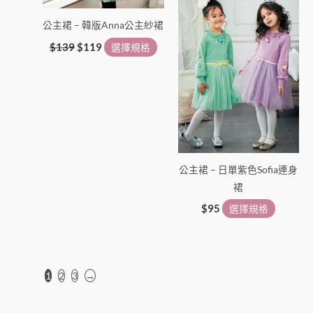
產
產
公主裙 – 韓版Anna公主紗裙
品
品
頁
頁
$
139
$
119
選擇規格
面
面
選
選
擇
擇
選
選
項
項
公主裙 – 日單紫色Sofia連身
裙
$
95
選擇規格
1
2
3
→