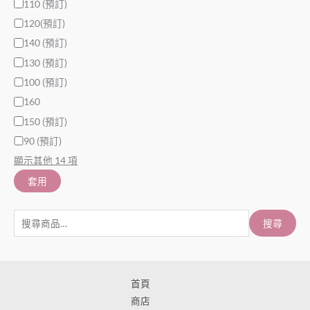
110 (預訂)
120(預訂)
140 (預訂)
130 (預訂)
100 (預訂)
160
150 (預訂)
90 (預訂)
顯示其他 14 項
套用
搜尋
首頁
商店