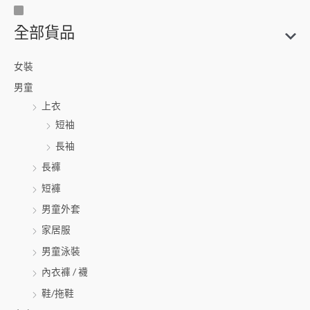
尺
搜
全部貨品
寸
尋
關
女裝
鍵
男童
字
上衣
:
短袖
長袖
長褲
短褲
男童外套
家居服
男童泳裝
內衣褲 / 襪
鞋/拖鞋