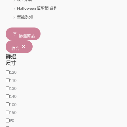
Halloween 萬聖節 系列
聖誕系列
篩選商品
收合
篩選
尺寸
120
110
130
140
100
150
90