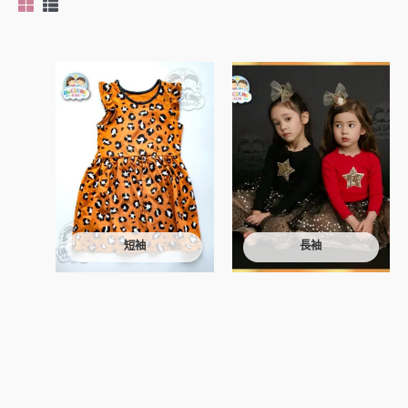
短袖
長袖