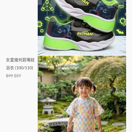
女童幾何箭嘴紋
浴衣 (100/110)
$
99
$
89