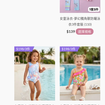
選
選
項
項
女童泳衣-夢幻獨角獸防曬泳
衣3件套裝 (110)
$
139
選擇規格
$198/3件
$198/3件
此
此
產
產
品
品
有
有
多
多
種
種
款
款
式。
式。
可
可
在
在