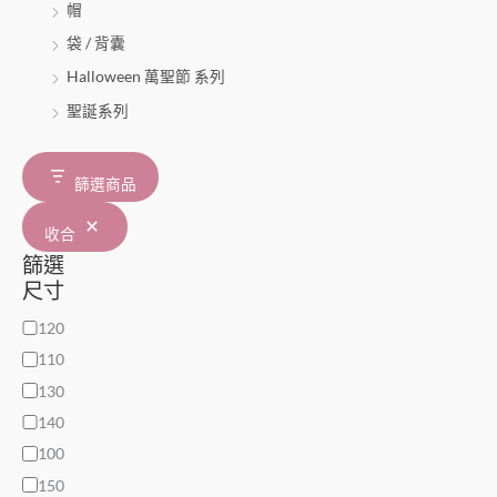
帽
袋 / 背囊
Halloween 萬聖節 系列
聖誕系列
篩選商品
收合
篩選
尺寸
120
110
130
140
100
150