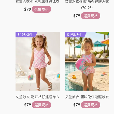
女童泳衣-粉彩扎染連體泳衣
女童泳衣-斜肩吊帶連體泳衣
產
產
(70-95)
品
品
$
79
選擇規格
頁
頁
$
79
選擇規格
面
面
選
選
$198/3件
$198/3件
此
此
擇
擇
產
產
選
選
品
品
項
項
有
有
多
多
種
種
款
款
式。
式。
可
可
在
在
女童泳衣-粉紅格仔連體泳衣
女童泳衣-滿印兔仔連體泳衣
產
產
品
品
$
79
選擇規格
$
79
選擇規格
頁
頁