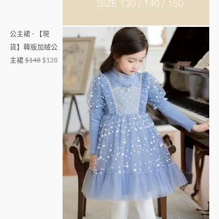
公主裙 - 【現
貨】韓版加絨公
主裙
$
148
$
128