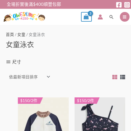
跳
全場折實後滿$400順豐包郵
至
搜
主
尋
要
內
首頁
/
女童
/ 女童泳衣
容
女童泳衣
尺寸
$150/2件
$150/2件
此
此
產
產
品
品
有
有
多
多