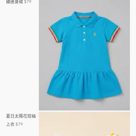
繡連身裙
$
79
夏日太陽花短袖
上衣
$
79