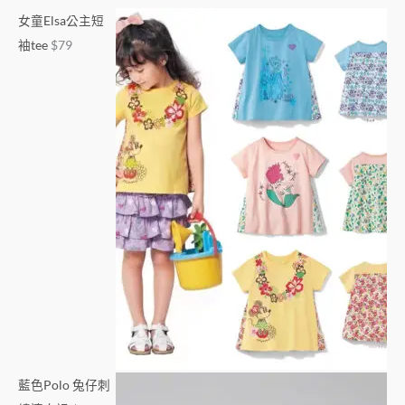
女童Elsa公主短
袖tee
$
79
藍色Polo 兔仔刺