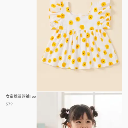
女童棉質短袖Tee
$
79