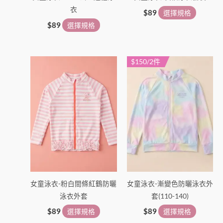
產
產
衣
品
品
$
89
選擇規格
頁
頁
$
89
選擇規格
面
面
選
選
$150/2件
此
此
擇
擇
產
產
選
選
品
品
項
項
有
有
多
多
種
種
款
款
式。
式。
可
可
在
在
女童泳衣-粉白間條紅鶴防曬
女童泳衣-漸變色防曬泳衣外
產
產
泳衣外套
套(110-140)
品
品
頁
頁
$
89
選擇規格
$
89
選擇規格