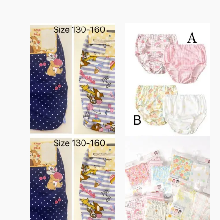
此
此
產
產
品
品
有
有
多
多
種
種
款
款
式。
式。
可
可
在
在
產
產
品
品
頁
頁
面
面
選
選
擇
擇