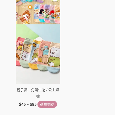
種
款
式。
可
在
產
品
頁
面
選
擇
選
項
親子襪 – 角落生物 / 公主短
襪
$
45
–
$
85
選擇規格