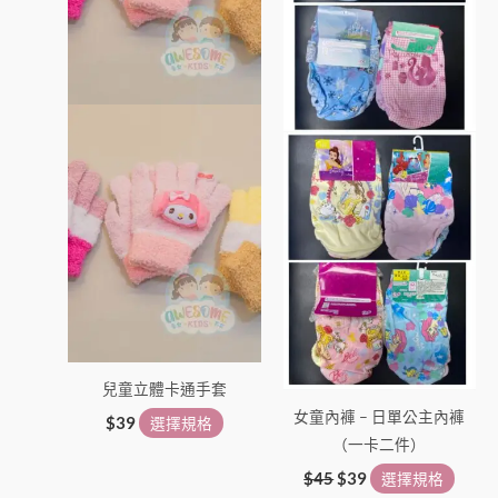
款
款
式。
式。
可
可
在
在
產
產
品
品
頁
頁
面
面
選
選
擇
擇
選
選
項
項
兒童立體卡通手套
女童內褲 – ️️️️日單公主內褲
$
39
選擇規格
（一卡二件）
$
45
$
39
選擇規格