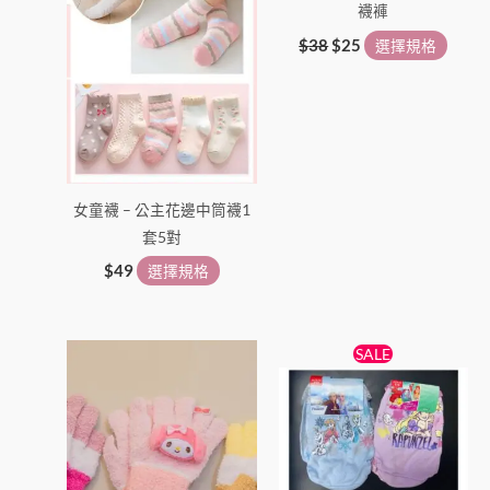
襪褲
頁
頁
面
面
$
38
$
25
選擇規格
選
選
擇
擇
選
選
項
項
女童襪 – 公主花邊中筒襪1
套5對
$
49
選擇規格
原
目
此
此
SALE
始
前
產
產
價
價
品
格：
格：
品
$45。
$39。
有
有
多
多
種
種