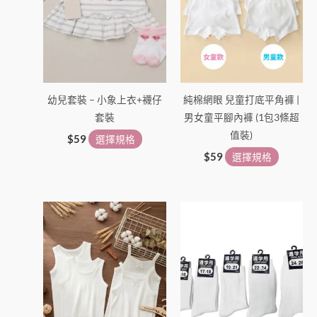
種
種
款
款
式。
式。
可
可
在
在
幼兒套裝 – 小象上衣+襪仔
純棉網眼 兒童打底平角褲 |
產
產
套裝
男女童平腳內褲 (1包3條超
品
品
值裝)
頁
頁
$
59
選擇規格
面
面
$
59
選擇規格
選
選
擇
擇
此
此
選
選
產
產
項
項
品
品
有
有
多
多
種
種
款
款