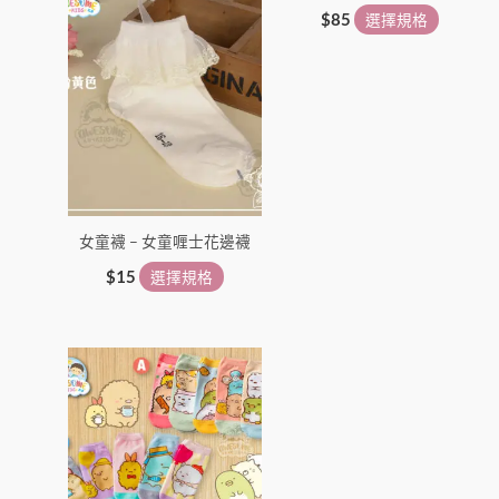
品
品
$
85
選擇規格
頁
頁
面
面
選
選
擇
擇
選
選
項
項
女童襪 – 女童喱士花邊襪
$
15
選擇規格
價
此
格
產
範
圍：
品
$45
有
到
多
$85