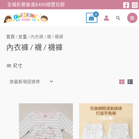
跳
全場折實後滿$400順豐包郵
至
搜
主
尋
要
內
首頁
/
女童
/ 內衣褲 / 襪 / 襪褲
容
內衣褲 / 襪 / 襪褲
尺寸
此
此
產
產
品
品
有
有
多
多