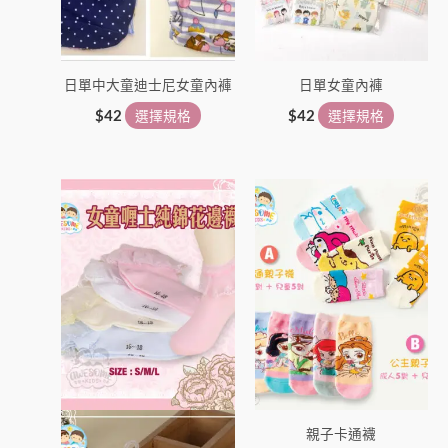
選
選
項
項
日單中大童迪士尼女童內褲
日單女童內褲
$
42
選擇規格
$
42
選擇規格
此
此
產
產
品
品
有
有
多
多
種
種
款
款
式。
式。
可
可
在
在
親子卡通襪
產
產