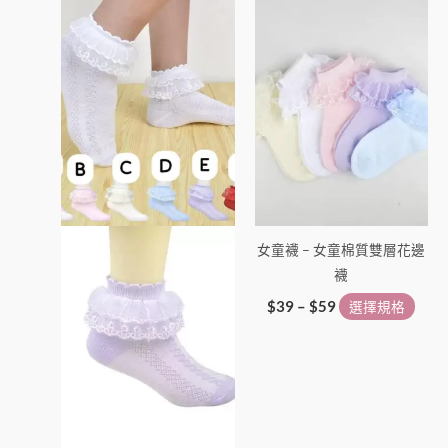
價
價
此
此
格
格
產
產
範
範
圍：
品
圍：
品
$39
$39
有
有
到
到
多
多
$59
$59
種
種
款
款
式。
式。
可
可
在
在
女童襪 – 女童棉質雙層花邊
產
產
襪
品
品
頁
頁
$
39
–
$
59
選擇規格
面
面
選
選
擇
擇
選
選
項
項