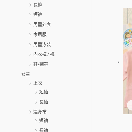
長褲
短褲
男童外套
家居服
男童泳裝
內衣褲 / 襪
鞋/拖鞋
女童
上衣
短袖
長袖
連身裙
短袖
長袖