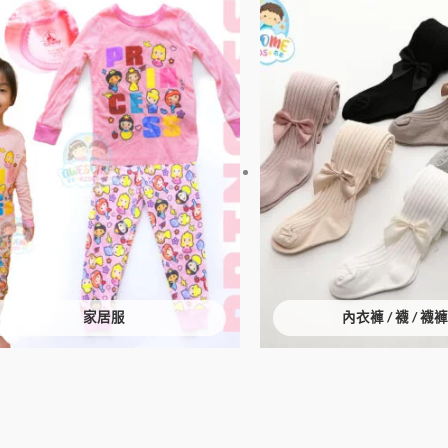
家居服
內衣褲 / 襪 / 襪褲