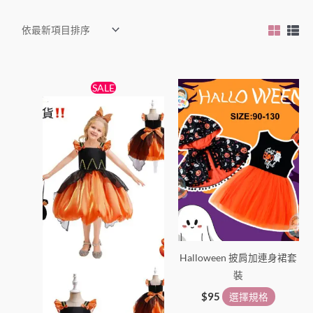
原
目
此
此
SALE
始
前
產
產
價
價
格：
格：
品
品
$139。
$119。
有
有
多
多
種
種
款
款
式。
式。
可
可
在
在
Halloween 披肩加連身裙套
產
產
裝
品
品
頁
頁
$
95
選擇規格