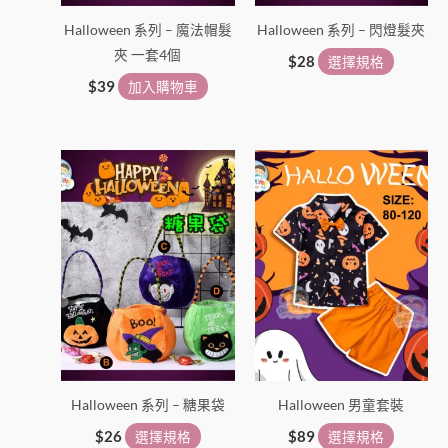
在
Halloween 系列 – 魔法帽髮
Halloween 系列 – 閃燈髮夾
產
夾 一套4個
品
$
28
選擇規格
頁
$
39
加入購物車
面
選
此
此
擇
產
產
選
品
品
項
有
有
多
多
種
種
款
款
式。
式。
可
可
在
在
Halloween 系列 – 糖果袋
Halloween 男童套裝
產
產
品
品
$
26
選擇規格
$
89
選擇規格