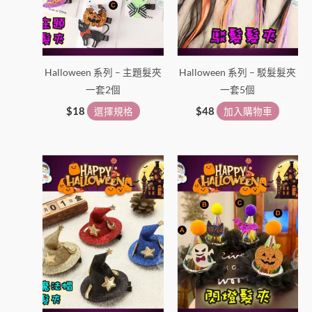
款
式。
可
在
Halloween 系列 – 主題髮夾
Halloween 系列 – 駁髮髮夾
產
一套2個
一套5個
品
頁
$
18
選擇規格
$
48
加入購物車
面
選
此
擇
產
選
品
項
有
多
種
款
式。
可