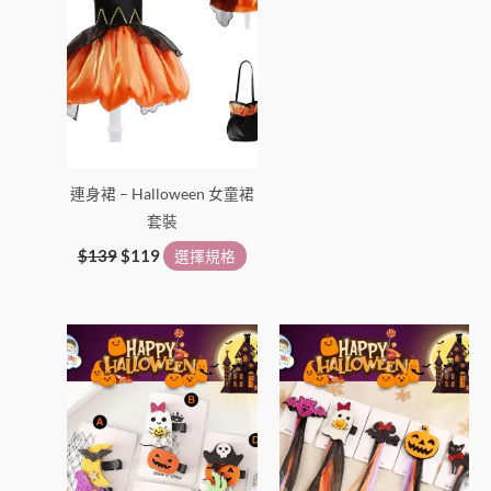
面
面
選
選
擇
擇
選
選
項
項
連身裙 – Halloween 女童裙
套裝
$
139
$
119
選擇規格
此
產
品
有
多
種