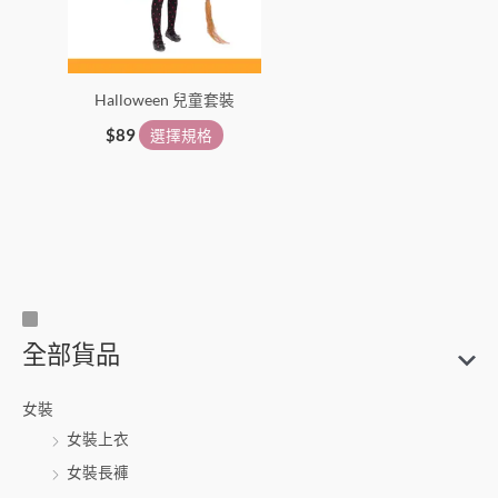
選
項
Halloween 兒童套裝
$
89
選擇規格
尺
搜
全部貨品
寸
尋
關
女裝
鍵
女裝上衣
字
女裝長褲
: