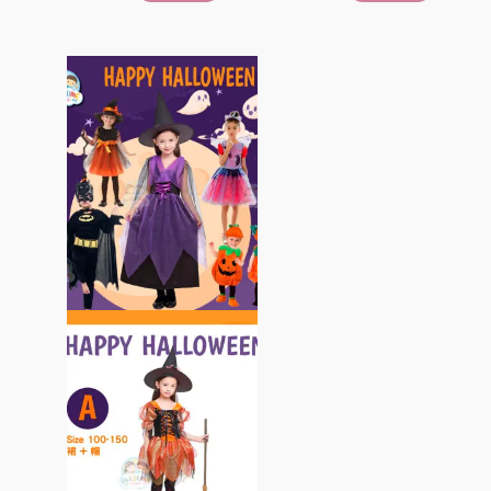
頁
頁
面
面
此
選
選
產
擇
擇
品
選
選
有
項
項
多
種
款
式。
可
在
產
品
頁
面
選
擇