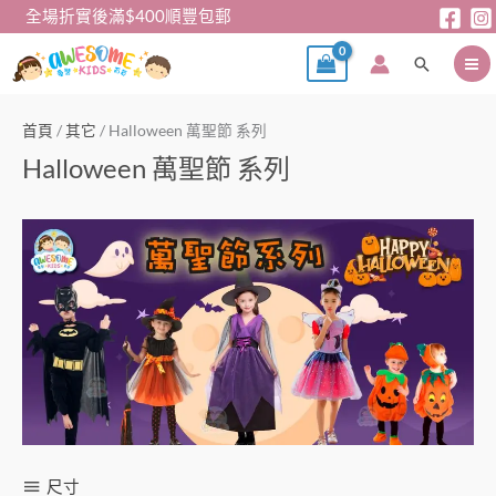
跳
全場折實後滿$400順豐包郵
至
搜
主
尋
要
內
首頁
/
其它
/ Halloween 萬聖節 系列
容
Halloween 萬聖節 系列
尺寸