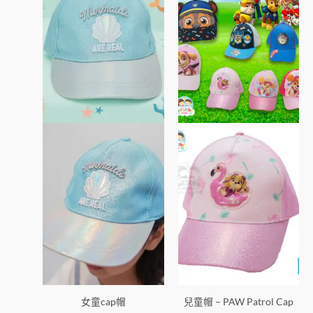
有
有
多
多
種
種
款
款
式。
式。
可
可
在
在
產
產
品
品
頁
頁
面
面
選
選
擇
擇
選
選
項
項
女童cap帽
兒童帽 – PAW Patrol Cap