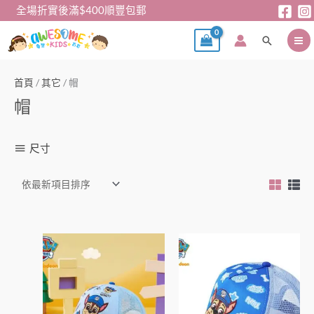
跳
全場折實後滿$400順豐包郵
至
搜
主
尋
要
內
首頁
/
其它
/ 帽
容
帽
尺寸