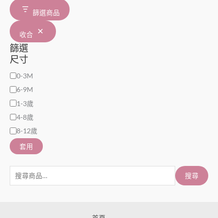
篩選商品
收合
篩選
尺寸
0-3M
6-9M
1-3歲
4-8歲
8-12歲
套用
搜尋
首頁