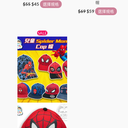
帽
$
55
$
45
選擇規格
$
69
$
59
選擇規格
原
目
此
SALE
始
前
產
價
價
格：
格：
品
$69。
$59。
有
多
種
款
式。
可
在
產
品
頁
面