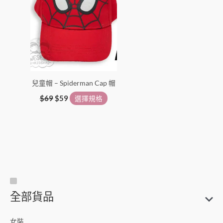
選
擇
選
項
兒童帽 – Spiderman Cap 帽
$
69
$
59
選擇規格
尺
搜
全部貨品
寸
尋
關
女裝