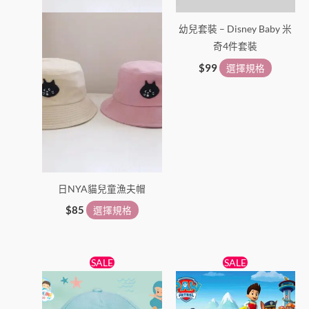
在
在
幼兒套裝 – Disney Baby 米
產
產
奇4件套裝
品
品
頁
頁
$
99
選擇規格
面
面
選
選
擇
擇
選
選
項
項
日NYA貓兒童漁夫帽
$
85
選擇規格
原
目
原
目
此
此
SALE
SALE
始
前
始
前
產
產
價
價
價
價
格：
格：
品
格：
格：
品
$55。
$45。
$69。
$59。