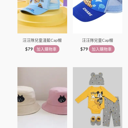
汪汪隊兒童淺藍Cap帽
汪汪隊兒童Cap帽
$
79
加入購物車
$
79
加入購物車
此
此
產
產
品
品
有
有
多
多
種
種
款
款
式。
式。
可
可