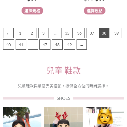
擇
擇
選擇規格
選擇規格
選
選
項
項
←
1
2
3
...
35
36
37
38
39
40
41
...
47
48
49
→
兒童 鞋款
兒童鞋款與童裝完美搭配，提供全方位的時尚選擇。
SHOES