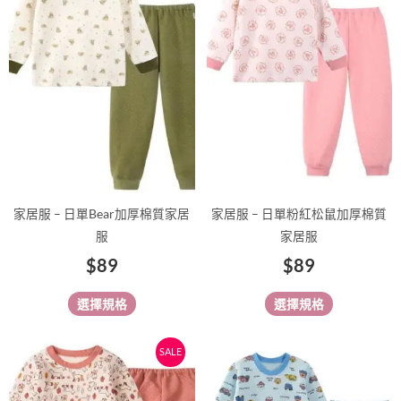
有
有
多
多
種
種
款
款
式。
式。
可
可
在
在
產
產
品
品
家居服 – 日單Bear加厚棉質家居
家居服 – 日單粉紅松鼠加厚棉質
頁
頁
服
家居服
面
面
$
89
$
89
選
選
擇
擇
選擇規格
選擇規格
選
選
項
項
原
目
此
此
SALE
始
前
產
產
價
價
品
品