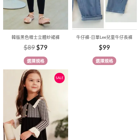
式。
式。
可
可
在
在
產
產
品
品
韓版黑色喱士立體紗裙褲
牛仔褲-日單Lee兒童牛仔長褲
頁
頁
$
89
$
79
$
99
面
面
選
選
選擇規格
選擇規格
擇
擇
選
選
原
目
此
SALE
項
項
始
前
產
價
價
品
有
格：
格：
多
$139。
$129。
種
款
式。
可