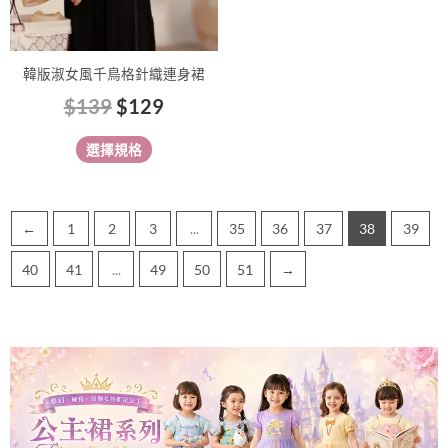
在
產
品
韓版淑女風千鳥格針織連身裙
頁
$
139
$
129
面
選
選擇規格
擇
選
項
←
1
2
3
...
35
36
37
38
39
40
41
...
49
50
51
→