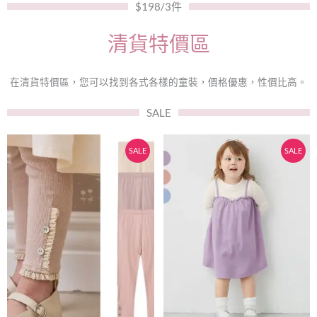
$198/3件
清貨特價區
在清貨特價區，您可以找到各式各樣的童裝，價格優惠，性價比高。
SALE
原
目
原
目
此
此
SALE
SALE
始
前
始
前
產
產
價
價
價
價
品
品
有
格：
格：
有
格：
格：
多
多
$55。
$50。
$89。
$79。
種
種
款
款
式。
式。
可
可
在
在