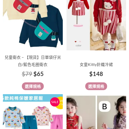
多
多
$79。
$65。
種
種
款
款
式。
式。
可
可
在
在
產
產
品
品
兒童衛衣 – 【現貨】日單袋仔米
頁
頁
白/藍色毛圈衛衣
女童Kitty針織冷裙
面
面
$
79
$
65
$
148
選
選
擇
擇
選擇規格
選擇規格
選
選
項
項
價
價
此
此
SALE
格
格
產
產
範
範
品
品
有
圍：
有
圍：
多
多
$75
$158