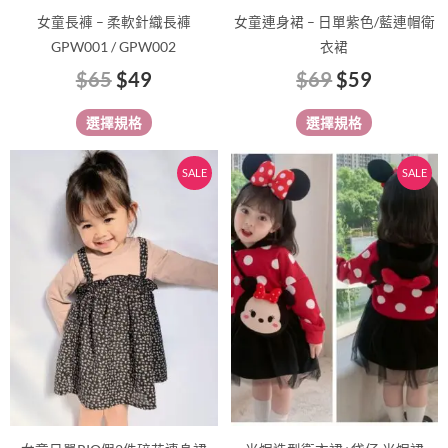
品
品
女童長褲 – 柔軟針織長褲
女童連身裙 – ️️️️日單紫色/藍連帽衛
頁
頁
GPW001 / GPW002
衣裙
面
面
$
65
$
49
$
69
$
59
選
選
擇
擇
選擇規格
選擇規格
選
選
項
項
原
目
原
目
此
此
SALE
SALE
始
前
始
前
產
產
價
價
價
價
品
品
有
格：
格：
有
格：
格：
多
多
$98。
$79。
$148。
$99。
種
種
款
款
式。
式。
可
可
在
在
產
產
品
品