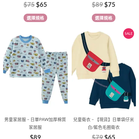
$
75
$
65
$
89
$
75
選
選
擇
擇
選擇規格
選擇規格
選
選
項
項
原
目
此
此
SALE
始
前
產
產
價
價
品
品
有
有
格：
格：
多
多
$79。
$65。
種
種
款
款
式。
式。
可
可
在
在
產
產
品
品
男童家居服 – 日單PAW加厚棉質
兒童衛衣 – 【現貨】日單袋仔米
頁
頁
家居服
白/藍色毛圈衛衣
面
面
$
89
$
79
$
65
選
選