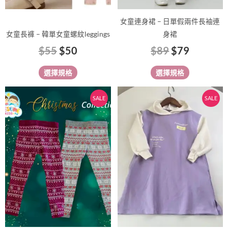
產
產
品
品
女童連身裙 – 日單假兩件長袖連
頁
頁
女童長褲 – ️️️️韓單女童螺紋leggings
身裙
面
面
$
55
$
50
$
89
$
79
選
選
擇
擇
選擇規格
選擇規格
選
選
項
項
原
目
原
目
此
此
SALE
SALE
始
前
始
前
產
產
價
價
價
價
品
品
有
格：
格：
有
格：
格：
多
多
$65。
$49。
$69。
$59。
種
種
款
款
式。
式。
可
可
在
在
產
產