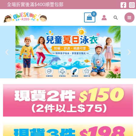
跳
全場折實後滿$400順豐包郵
至
搜
主
尋
要
內
容