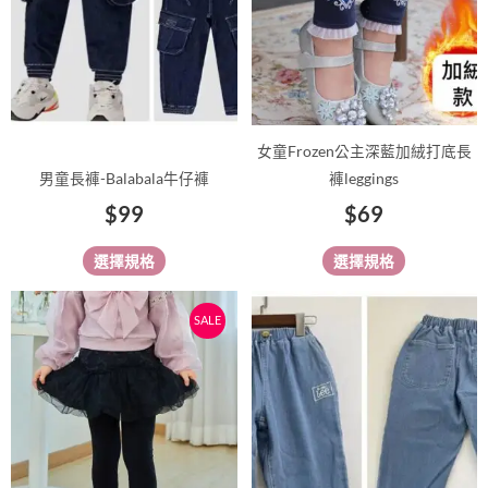
款
款
式。
式。
可
可
在
在
產
產
品
品
女童Frozen公主深藍加絨打底長
頁
頁
男童長褲-Balabala牛仔褲
褲leggings
面
面
$
99
$
69
選
選
擇
擇
選擇規格
選擇規格
選
選
項
項
原
目
此
此
SALE
始
前
產
產
價
價
品
品
有
格：
格：
有
多
多
$89。
$79。
種
種
款
款