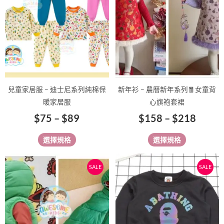
種
種
到
到
款
款
$89
$218
式。
式。
可
可
在
在
產
產
品
品
兒童家居服 – 迪士尼系列純棉保
新年衫 – 農曆新年系列🧧女童背
頁
頁
暖家居服
心旗袍套裙
面
面
$
75
–
$
89
$
158
–
$
218
選
選
擇
擇
選擇規格
選擇規格
選
選
項
項
原
目
原
目
此
此
SALE
SALE
始
前
始
前
產
產
價
價
價
價
品
品
有
格：
格：
有
格：
格：
多
多
$158。
$118。
$99。
$89。
種
種