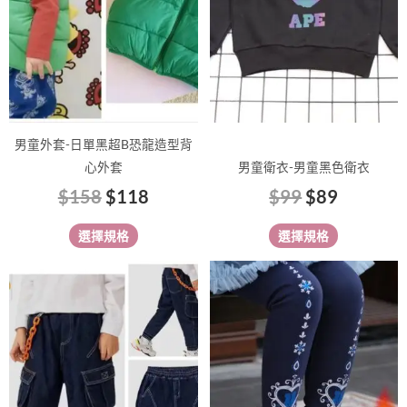
款
款
式。
式。
可
可
在
在
產
產
品
品
男童外套-日單黑超B恐龍造型背
頁
頁
心外套
男童衛衣-男童黑色衛衣
面
面
$
158
$
118
$
99
$
89
選
選
擇
擇
選擇規格
選擇規格
選
選
項
項
此
此
產
產
品
品
有
有
多
多
種
種