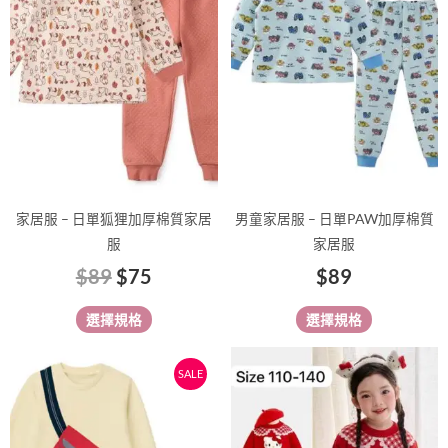
有
格：
格：
有
多
多
$89。
$75。
種
種
款
款
式。
式。
可
可
在
在
產
產
品
品
家居服 – 日單狐狸加厚棉質家居
男童家居服 – 日單PAW加厚棉質
頁
頁
服
家居服
面
面
$
89
$
75
$
89
選
選
擇
擇
選擇規格
選擇規格
選
選
項
項
原
目
此
此
SALE
始
前
產
產
價
價
品
品
有
格：
格：
有