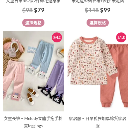
女童日單RIO假2件碎花連身裙
米妮造型衛衣裙+袋仔 米妮裙
頁
頁
$
98
$
79
$
148
$
99
面
面
選
選
選擇規格
選擇規格
擇
擇
選
選
原
目
原
目
此
此
SALE
SALE
項
項
始
前
始
前
產
產
價
價
價
價
品
品
有
格：
格：
有
格：
格：
多
多
$75。
$65。
$89。
$75。
種
種
款
款
式。
式。
可
可
在
在
產
產
品
品
女童長褲 – Melody立體手拖手棉
家居服 – 日單狐狸加厚棉質家居
頁
頁
質leggings
服
面
面