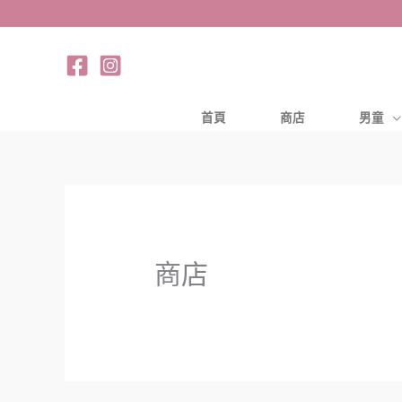
跳
至
主
要
內
首頁
商店
男童
容
商店