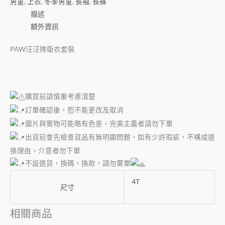
男童
,
上衣
,
冬季男童
,
長袖
,
長褲
描述
額外資訊
PAW汪汪隊衛衣套裝
購買前請慎重考慮清楚
訂單確認後，恕不能更改及取消
圖片與實物可能略有色差，完美主義者請勿下單
出貨前會先檢查貨品有無明顯問題，如有少許瑕疵，不構成退
換理由，介意者勿下單
不設退貨，換碼，換款，請勿棄單
4T
尺寸
相關商品