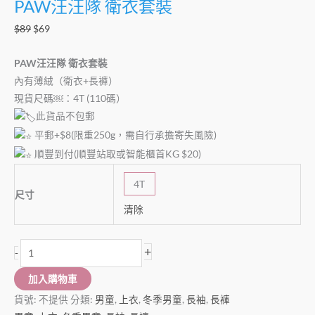
PAW汪汪隊 衛衣套裝
$
89
$
69
PAW汪汪隊 衛衣套裝
內有薄絨（衛衣+長褲）
現貨尺碼￼：4T (110碼）
此貨品不包郵
平郵+$8(限重250g，需自行承擔寄失風險)
順豐到付(順豐站取或智能櫃首KG $20)
4T
尺寸
清除
+
-
加入購物車
貨號:
不提供
分類:
男童
,
上衣
,
冬季男童
,
長袖
,
長褲