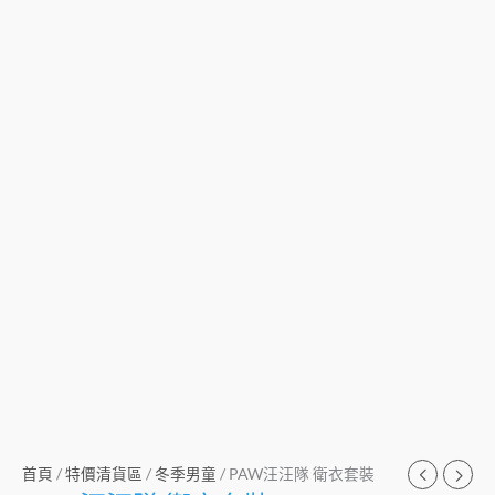
首頁
/
特價清貨區
/
冬季男童
/ PAW汪汪隊 衛衣套裝