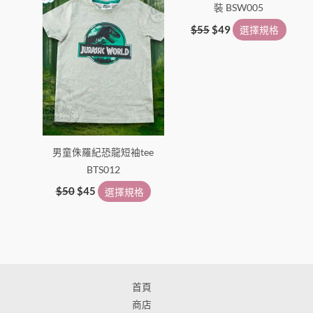
裝 BSW005
頁
頁
面
面
$
55
$
49
選擇規格
選
選
擇
擇
選
選
項
項
男童侏羅紀恐龍短袖tee
BTS012
$
50
$
45
選擇規格
首頁
商店