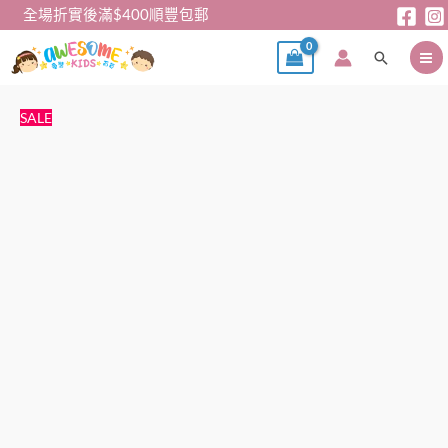
跳
全場折實後滿$400順豐包郵
至
搜
主
尋
要
內
PAW
原
目
SALE
容
汪
始
前
汪
價
價
隊
格：
格：
衛
$89。
$69。
衣
套
裝
數
量