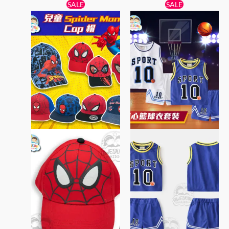
原
目
原
目
此
此
SALE
SALE
始
前
始
前
產
產
價
價
價
價
格：
格：
品
格：
格：
品
$69。
$59。
$65。
$55。
有
有
多
多
種
種
款
款
式。
式。
可
可
在
在
產
產
品
品
頁
頁
面
面
選
選
擇
擇
選
選
項
項