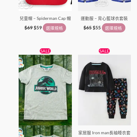
兒童帽 – Spiderman Cap 帽
運動服 – 背心籃球衣套裝
$
69
$
59
選擇規格
$
65
$
55
選擇規格
原
目
原
目
此
此
SALE
SALE
始
前
始
前
產
產
價
價
價
價
格：
格：
品
格：
格：
品
$50。
$45。
$55。
$49。
有
有
多
多
種
種
款
款
式。
式。
可
可
在
在
產
產
家居服 Iron man長袖睡衣套
品
品