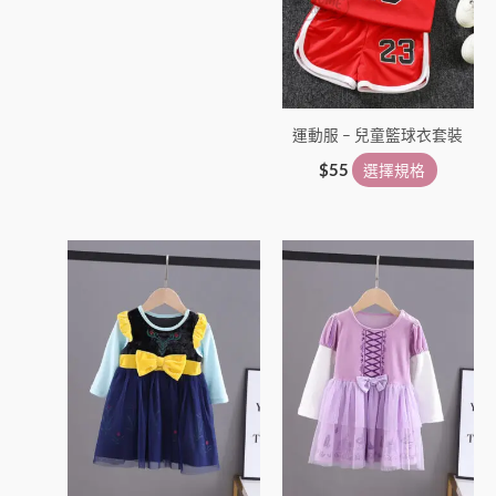
擇
擇
選
選
項
項
運動服 – 兒童籃球衣套裝
$
55
選擇規格
此
此
產
產
品
品
有
有
多
多
種
種
款
款
式。
式。
可
可