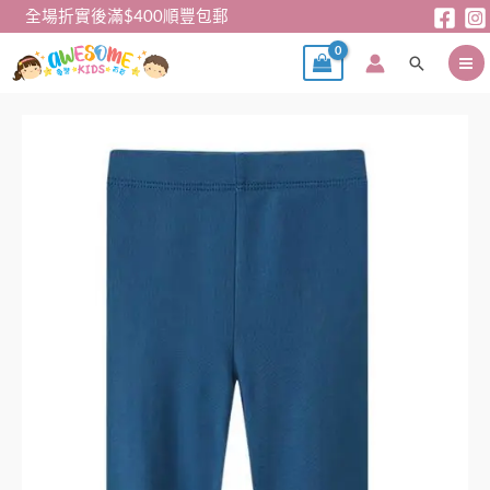
跳
全場折實後滿$400順豐包郵
至
搜
主
尋
要
內
Miffy
容
薄
長
褲
leggings
數
量