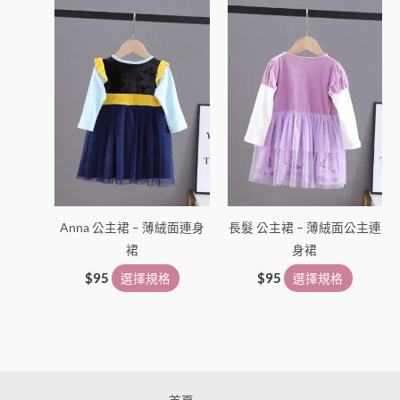
在
在
產
產
品
品
頁
頁
面
面
選
選
擇
擇
選
選
項
項
Anna 公主裙 – 薄絨面連身
長髮 公主裙 – 薄絨面公主連
裙
身裙
$
95
選擇規格
$
95
選擇規格