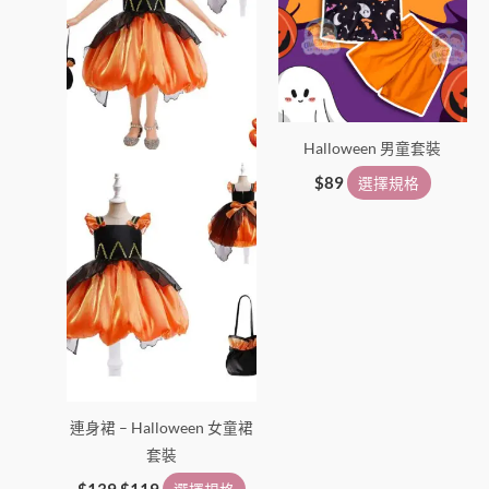
種
種
款
款
式。
式。
可
可
在
在
Halloween 男童套裝
產
產
品
品
$
89
選擇規格
頁
頁
面
面
選
選
擇
擇
選
選
項
項
連身裙 – Halloween 女童裙
套裝