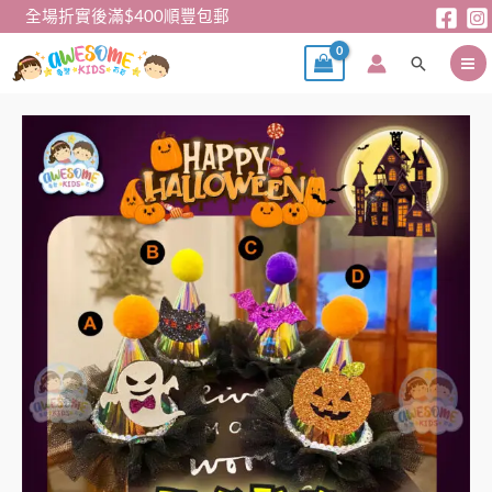
跳
全場折實後滿$400順豐包郵
至
搜
主
尋
要
內
Halloween
容
系
列
-
閃
燈
髮
夾
數
量