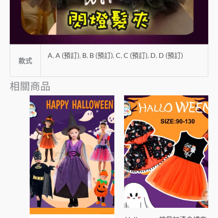
A
,
A (預訂)
,
B
,
B (預訂)
,
C
,
C (預訂)
,
D
,
D (預訂)
款式
相關商品
此
此
產
產
品
品
有
有
多
多
種
種
款
款
式。
式。
可
可
在
在