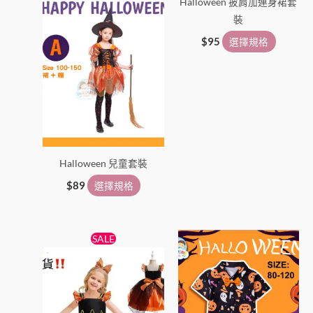
Halloween 披肩加連身裙套
產
產
裝
品
品
頁
頁
$
95
選擇規格
面
面
選
選
擇
擇
選
選
項
項
Halloween 兒童套裝
$
89
選擇規格
原
目
此
此
SALE
始
前
產
產
價
價
格：
格：
品
品
$139。
$119。
有
有
多
多