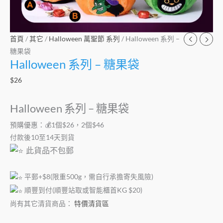
首頁
/
其它
/
Halloween 萬聖節 系列
/ Halloween 系列 –
糖果袋
Halloween 系列 – 糖果袋
$
26
Halloween 系列 – 糖果袋
預購優惠：💰1個$26，2個$46
付款後10至14天到貨
此貨品不包郵
平郵+$8(限重500g，需自行承擔寄失風險)
順豐到付(順豐站取或智能櫃首KG $20)
尚有其它清貨商品：
特價清貨區