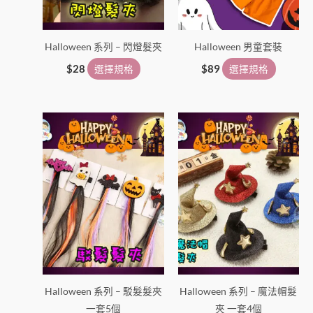
可
可
在
在
Halloween 系列 – 閃燈髮夾
Halloween 男童套裝
產
產
品
品
$
28
選擇規格
$
89
選擇規格
頁
頁
面
面
選
選
擇
擇
選
選
項
項
Halloween 系列 – 駁髮髮夾
Halloween 系列 – 魔法帽髮
一套5個
夾 一套4個