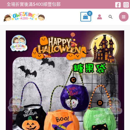
跳
全場折實後滿$400順豐包郵
至
搜
主
尋
要
內
Halloween
容
系
列
-
糖
果
袋
數
量