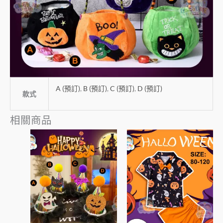
A (預訂)
,
B (預訂)
,
C (預訂)
,
D (預訂)
款式
相關商品
此
此
產
產
品
品
有
有
多
多
種
種
款
款
式。
式。