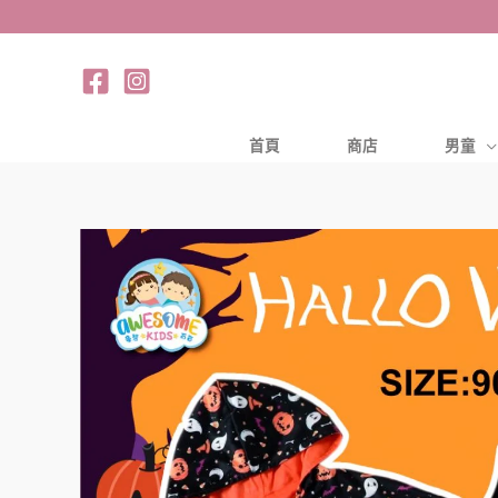
跳
至
主
要
內
首頁
商店
男童
容