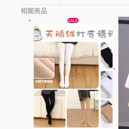
相關商品
原
目
此
SALE
始
前
產
價
價
品
格：
格：
有
$38。
$25。
多
種
款
式。
可
在
產
品
頁
面