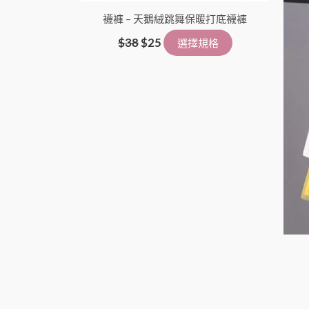
選
襪褲 – 天鵝絨跳舞保暖打底襪褲
擇
選
$
38
$
25
選擇規格
項