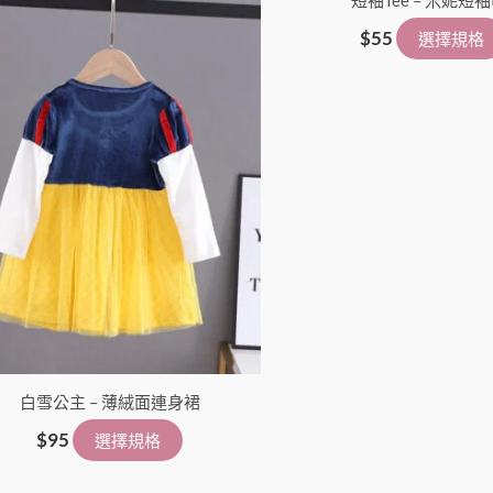
選
短袖Tee – 米妮短袖
擇
$
55
選擇規格
選
項
白雪公主 – 薄絨面連身裙
$
95
選擇規格