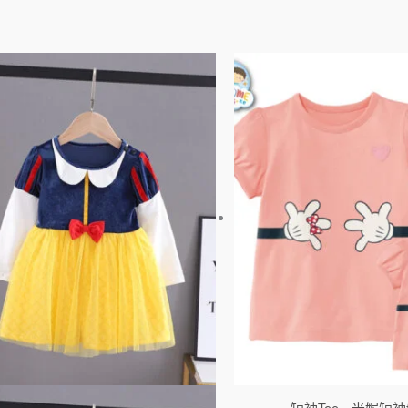
此
產
品
有
多
種
款
式。
可
在
產
品
頁
面