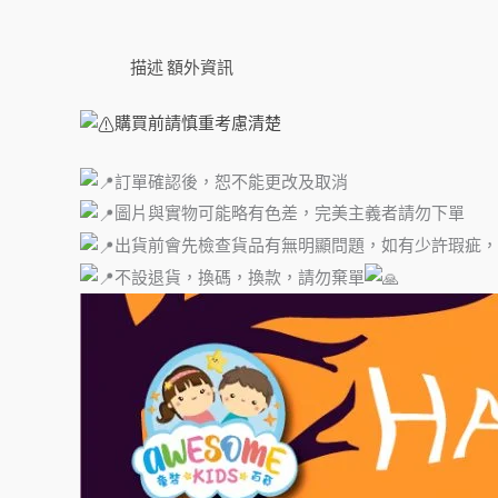
描述
額外資訊
購買前請慎重考慮清楚
訂單確認後，恕不能更改及取消
圖片與實物可能略有色差，完美主義者請勿下單
出貨前會先檢查貨品有無明顯問題，如有少許瑕疵，
不設退貨，換碼，換款，請勿棄單