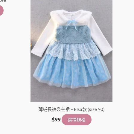
tee
選
選
擇
擇
選
選
項
項
薄絨長袖公主裙 – Elsa款 (size 90)
$
99
選擇規格