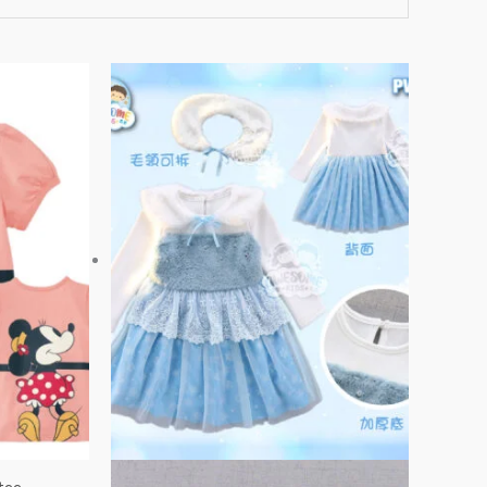
此
此
產
產
品
品
有
有
多
多
種
種
款
款
式。
式。
可
可
在
在
產
產
品
品
頁
頁
面
面