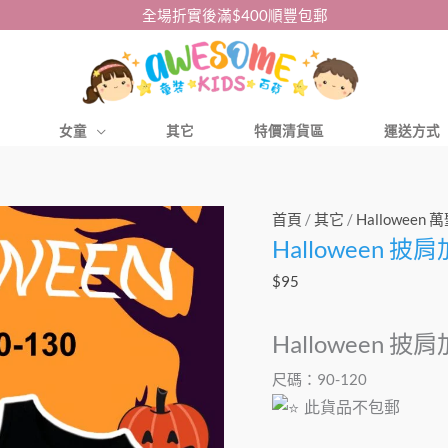
全場折實後滿$400順豐包郵
女童
其它
特價清貨區
運送方式
Halloween
首頁
/
其它
/
Halloween
Halloween 
披
肩
$
95
加
連
Halloween 
身
尺碼：90-120
裙
此貨品不包郵
套
裝