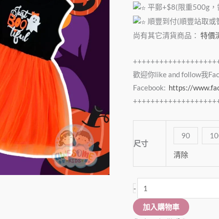
數
平郵+$8(限重500g
量
順豐到付(順豐站取或智能
尚有其它清貨商品：
特價
+++++++++++++++++++
歡迎你like and follow我F
Facebook:
https://www.f
+++++++++++++++++++
90
10
尺寸
清除
-
加入購物車