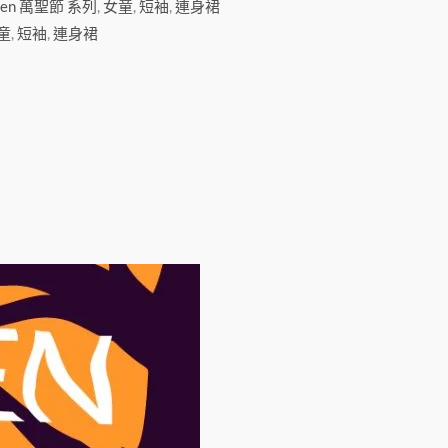
ween 萬聖節 系列
,
女童
,
短袖
,
連身裙
童
,
短袖
,
連身裙