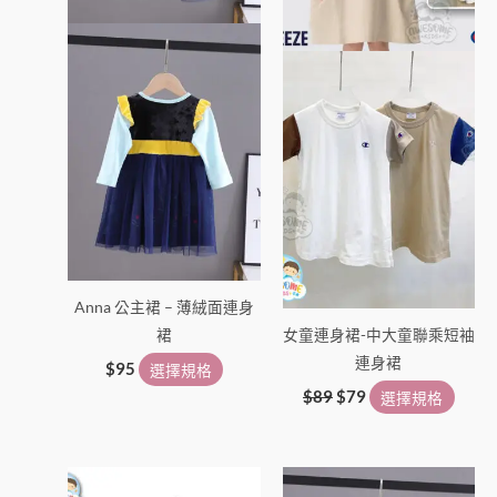
可
可
在
在
產
產
品
品
頁
頁
面
面
選
選
擇
擇
選
選
項
項
Anna 公主裙 – 薄絨面連身
裙
女童連身裙-中大童聯乘短袖
連身裙
$
95
選擇規格
$
89
$
79
選擇規格
此
此