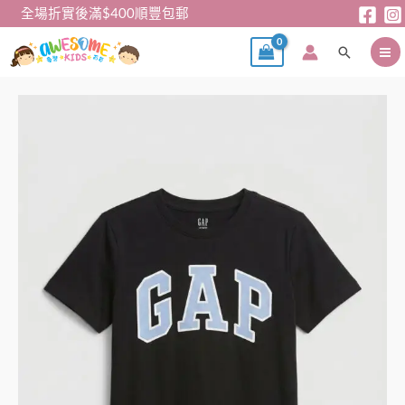
跳
全場折實後滿$400順豐包郵
至
搜
主
尋
要
內
GAP
容
刺
繡
大
Logo
短
袖
Tee
(黑)
數
量