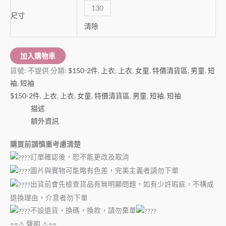
130
尺寸
清除
加入購物車
貨號:
不提供
分類:
$150-2件
,
上衣
,
上衣
,
女童
,
特價清貨區
,
男童
,
短
袖
,
短袖
$150-2件
,
上衣
,
上衣
,
女童
,
特價清貨區
,
男童
,
短袖
,
短袖
描述
額外資訊
購買前請慎重考慮清楚
訂單確認後，恕不能更改及取消
圖片與實物可能略有色差，完美主義者請勿下單
出貨前會先檢查貨品有無明顯問題，如有少許瑕疵，不構成
退換理由，介意者勿下單
不設退貨，換碼，換款，請勿棄單
==⚠️ 聲明 ⚠️==