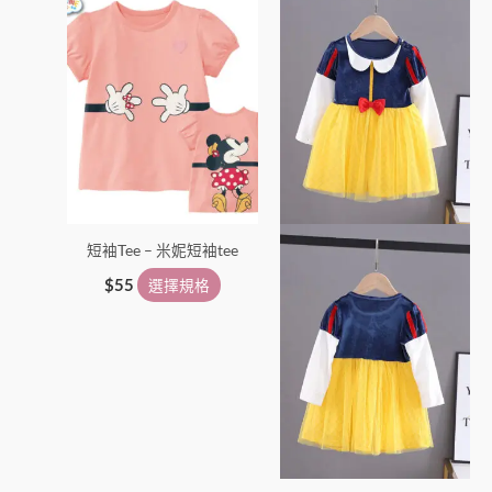
產
產
品
品
有
有
多
多
種
種
款
款
式。
式。
可
可
在
在
短袖Tee – 米妮短袖tee
產
產
品
品
$
55
選擇規格
頁
頁
面
面
選
選
擇
擇
選
選
項
項