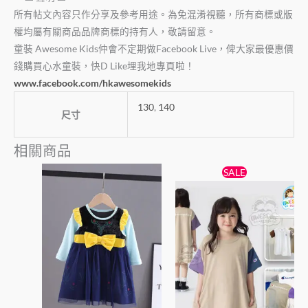
所有帖文內容只作分享及參考用途。為免混淆視聽，所有商標或版
權均屬有關商品品牌商標的持有人，敬請留意。
童裝 Awesome Kids仲會不定期做Facebook Live，俾大家最優惠價
錢購買心水童裝，快D Like埋我地專頁啦！
www.facebook.com/hkawesomekids
130
,
140
尺寸
相關商品
原
目
此
此
SALE
始
前
產
產
價
價
品
格：
格：
品
$89。
$79。
有
有
多
多
種
種
款
款
式。
式。