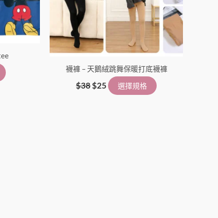
產
產
品
品
頁
頁
面
面
ee
選
選
擇
襪褲 – 天鵝絨跳舞保暖打底襪褲
擇
選
選
$
38
$
25
選擇規格
項
項