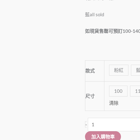
藍all sold
如現貨售罄可預訂100-14
粉紅
款式
100
1
尺寸
清除
-
加入購物車