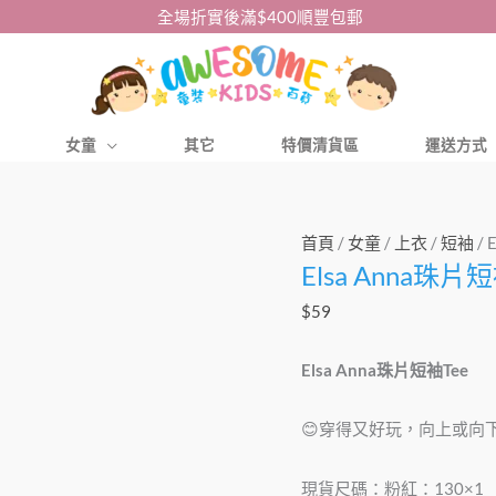
全場折實後滿$400順豐包郵
女童
其它
特價清貨區
運送方式
Elsa
首頁
/
女童
/
上衣
/
短袖
/ 
Elsa Anna珠片短
Anna
珠
$
59
片
短
Elsa Anna珠片短袖Tee
袖
Tee
😊穿得又好玩，向上或向下
數
量
現貨尺碼：粉紅：130×1