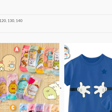
120
,
130
,
140
價
此
格
產
範
品
圍：
有
$45
到
多
$85
種
款
式。
可
在