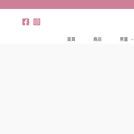
跳
至
主
要
內
首頁
商店
男童
容