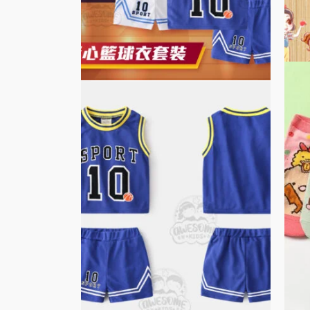
產
品
頁
面
選
擇
選
項