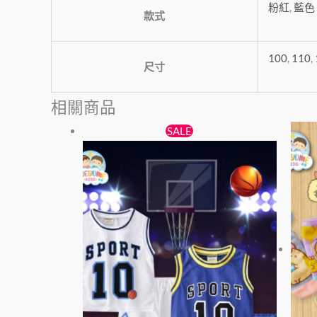
粉紅
,
藍色
款式
100
,
110
,
尺寸
相關商品
原
目
此
SALE
始
前
產
價
價
品
格：
格：
有
$65。
$55。
多
種
款
式。
可
在