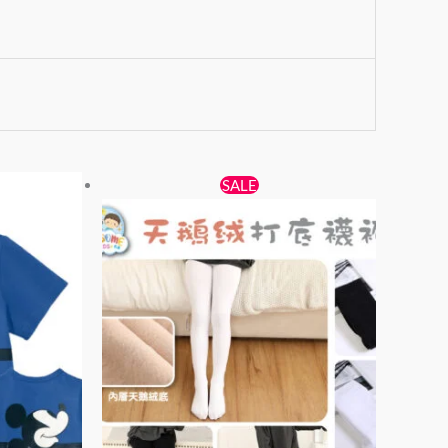
原
目
此
此
SALE
始
前
產
產
價
價
品
品
格：
格：
有
有
$38。
$25。
多
多
種
種
款
款
式。
式。
可
可
在
在