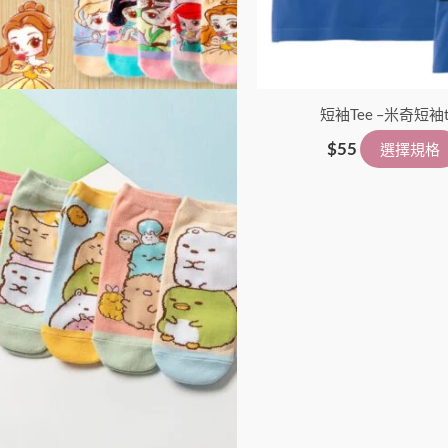
產
品
頁
面
選
短袖Tee –米奇短袖t
擇
$
55
選擇規格
選
項