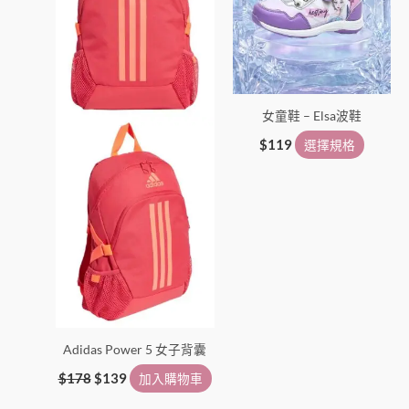
種
款
式。
可
在
女童鞋 – Elsa波鞋
產
品
$
119
選擇規格
頁
面
選
擇
選
項
Adidas Power 5 女子背囊
$
178
$
139
加入購物車