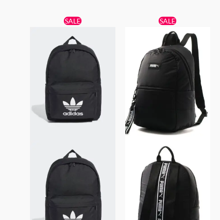
原
目
原
目
SALE
SALE
始
前
始
前
價
價
價
價
格：
格：
格：
格：
$239。
$179。
$359。
$189。