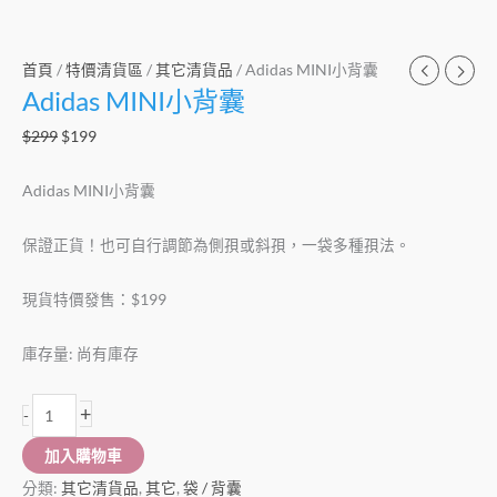
首頁
/
特價清貨區
/
其它清貨品
/ Adidas MINI小背囊
Adidas MINI小背囊
$
299
$
199
Adidas MINI小背囊
保證正貨！也可自行調節為側孭或斜孭，一袋多種孭法。
現貨特價發售：$199
庫存量:
尚有庫存
+
-
加入購物車
分類:
其它清貨品
,
其它
,
袋 / 背囊