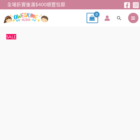
跳
全場折實後滿$400順豐包郵
至
搜
主
尋
要
內
Adidas
原
目
SALE
容
MINI
始
前
小
價
價
背
格：
格：
囊
$299。
$199。
數
量