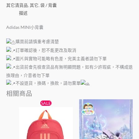
其它清貨品
,
其它
,
袋 / 背囊
描述
Adidas MINI小背囊
購買前請慎重考慮清楚
訂單確認後，恕不能更改及取消
圖片與實物可能略有色差，完美主義者請勿下單
出貨前會先檢查貨品有無明顯問題，如有少許瑕疵，不構成退
換理由，介意者勿下單
不設退貨，換碼，換款，請勿棄單
相關商品
原
目
此
SALE
始
前
產
價
價
格：
格：
品
$178。
$139。
有
多