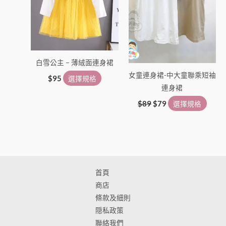
擇
擇
選
選
項
項
白雪公主 – 薄絨面連身裙
女童連身裙-中大童聯乘短袖
$
95
選擇規格
連身裙
$
89
$
79
選擇規格
首頁
商店
條款及細則
隠私政策
聯絡我們