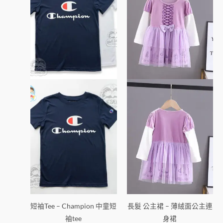
有
有
多
多
種
種
款
款
式。
式。
可
可
在
在
產
產
品
品
頁
頁
面
面
選
選
擇
擇
選
選
項
項
短袖Tee – Champion 中童短
長髮 公主裙 – 薄絨面公主連
袖tee
身裙