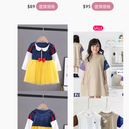
$
89
選擇規格
$
95
選擇規格
原
目
此
此
SALE
始
前
產
產
價
價
品
格：
格：
品
$89。
$79。
有
有
多
多
種
種
款
款
式。
式。
可
可
在
在
產
產
品
品
頁
頁
面
面
選
選