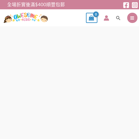
跳
全場折實後滿$400順豐包郵
至
搜
主
尋
要
內
韓
容
版
荷
葉
邊
吊
帶
牛
仔
褲
數
量