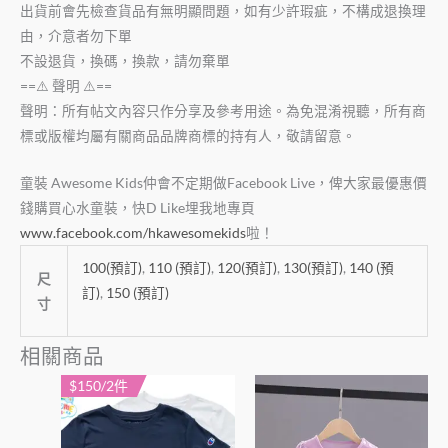
出貨前會先檢查貨品有無明顯問題，如有少許瑕疵，不構成退換理
由，介意者勿下單
不設退貨，換碼，換款，請勿棄單
==⚠️ 聲明 ⚠️==
聲明：所有帖文內容只作分享及參考用途。為免混淆視聽，所有商
標或版權均屬有關商品品牌商標的持有人，敬請留意。
童裝 Awesome Kids仲會不定期做Facebook Live，俾大家最優惠價
錢購買心水童裝，快D Like埋我地專頁
www.facebook.com/hkawesomekids
啦！
100(預訂)
,
110 (預訂)
,
120(預訂)
,
130(預訂)
,
140 (預
尺
訂)
,
150 (預訂)
寸
相關商品
$150/2件
此
此
產
產
品
品