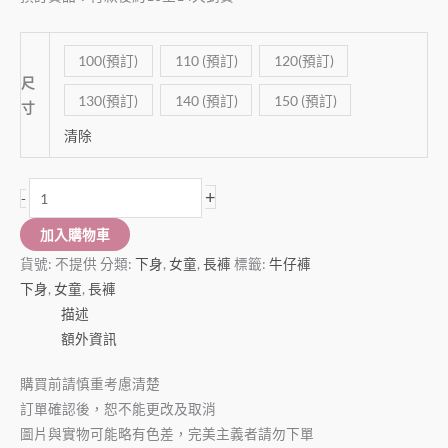
100(預訂)
110 (預訂)
120(預訂)
尺
130(預訂)
140 (預訂)
150 (預訂)
寸
清除
+
-
加入購物車
貨號:
不提供
分類:
下身
,
女童
,
長褲
標籤:
牛仔褲
下身
,
女童
,
長褲
描述
額外資訊
購買前請慎重考慮清楚
訂單確認後，恕不能更改及取消
圖片與實物可能略有色差，完美主義者請勿下單