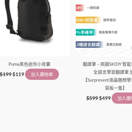
Puma黑色迷你小背囊
翻譯筆 – 英國SKIDY 
全語言學習翻譯筆 
$
199
$
119
加入購物車
【Surpresent液晶随
寫板一隻】
$
599
$
499
加入購