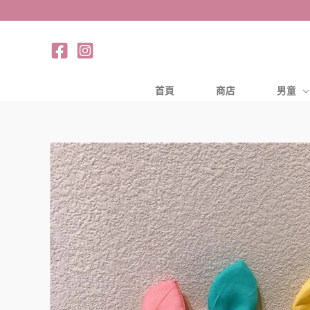
跳
至
主
要
內
首頁
商店
男童
容