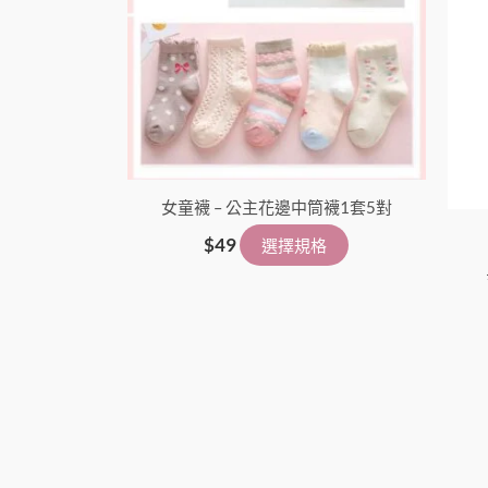
女童襪 – 公主花邊中筒襪1套5對
$
49
選擇規格