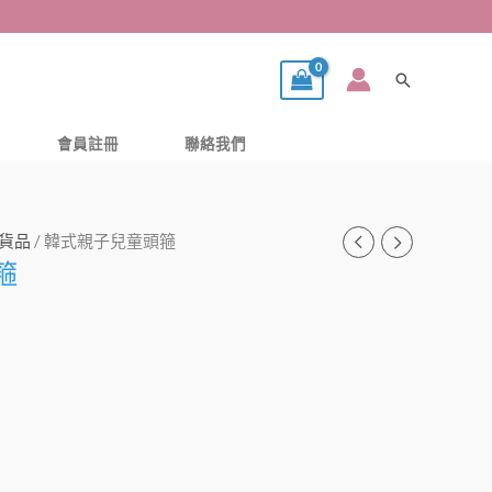
搜
尋
會員註冊
聯絡我們
貨品
/ 韓式親子兒童頭箍
箍