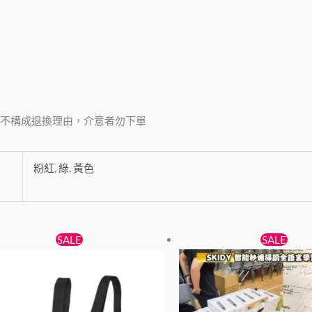
不構成退換理由，介意者勿下單
粉紅
,
綠
,
黃色
原
目
原
目
SALE
SALE
始
前
始
前
價
價
價
價
格：
格：
格：
格：
$199。
$119。
$599。
$499。