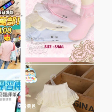
多
種
款
式。
可
在
產
品
頁
面
選
擇
選
項