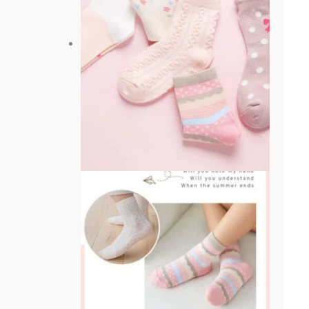
多
種
款
式。
可
在
產
品
頁
面
選
擇
選
項