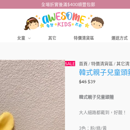
全場折實後滿$400順豐包郵
女童
其它
特價清貨區
運送方式
韓
原
目
SALE
首頁
/
特價清貨區
/
其它清
韓式親子兒童頭
式
始
前
親
價
價
$
45
$
39
子
格：
格：
兒
$45。
$39。
韓式親子兒童頭箍
童
頭
大人細路都戴到，好靚！
箍
數
3色：粉/綠/黃