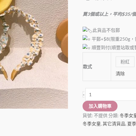
量
買3個或以上，平均$35/
此貨品不包郵
平郵+$8(限重250g
順豐到付(順豐站取或智能
粉紅
款式
清除
-
加入購物車
貨號:
不提供
分類:
冬季女
冬季女童
,
其它清貨品
,
夏