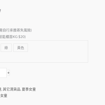
個
，需自行承擔寄失風險)
櫃首KG $20)
綠
黃色
+
童
,
其它清貨品
,
夏季女童
季女童