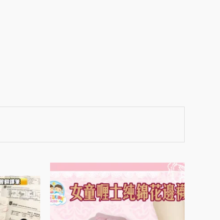
此
產
品
有