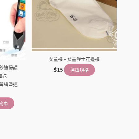
女童襪 – 女童喱士花邊襪
智能秒速掃讀
$
15
選擇規格
加送
想學習繪塗速
物車