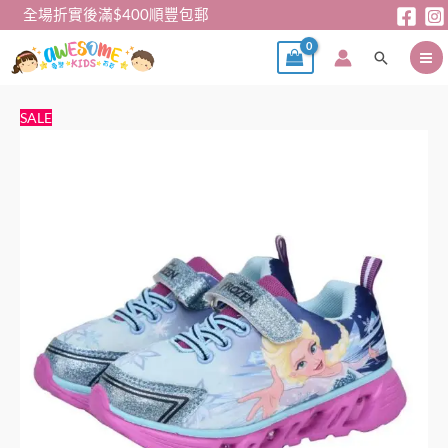
跳
全場折實後滿$400順豐包郵
至
搜
主
尋
要
內
閃
原
目
SALE
容
燈
始
前
鞋
價
價
-
格：
格：
Elsa
$168。
$158。
閃
燈
波
鞋
(30
碼)
數
量