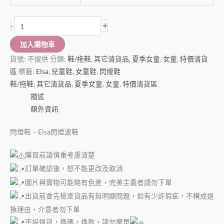
+
-
加入購物車
貨號:
不提供
分類:
鞋/拖鞋
,
其它清貨品
,
夏季女童
,
女童
,
特價清貨
區
標籤:
Elsa
,
兒童鞋
,
女童鞋
,
閃燈鞋
鞋/拖鞋
,
其它清貨品
,
夏季女童
,
女童
,
特價清貨區
描述
額外資訊
閃燈鞋 – Elsa閃燈波鞋
購買前請慎重考慮清楚
訂單確認後，恕不能更改及取消
圖片與實物可能略有色差，完美主義者請勿下單
出貨前會先檢查貨品有無明顯問題，如有少許瑕疵，不構成退
換理由，介意者勿下單
不設退貨，換碼，換款，請勿棄單