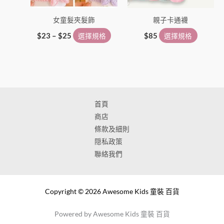
在
在
女童髮夾髮飾
親子卡通襪
產
產
品
品
$
23
–
$
25
選擇規格
$
85
選擇規格
頁
頁
面
面
選
選
擇
擇
選
選
首頁
項
項
商店
條款及細則
隠私政策
聯絡我們
Copyright © 2026 Awesome Kids 童裝 百貨
Powered by Awesome Kids 童裝 百貨