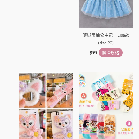
擇
擇
選
選
項
項
薄絨長袖公主裙 – Elsa款
(size 90)
$
99
選擇規格
價
此
此
格
產
產
範
圍：
品
品
$23
有
有
到
多
多
$25
種
種
款
款
式。
式。
可
可