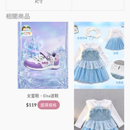
尺寸
相關商品
此
此
產
產
品
品
有
有
多
多
種
種
款
款
式。
式。
可
可
在
在
女童鞋 – Elsa波鞋
產
產
品
品
$
119
選擇規格
頁
頁
面
面
選
選