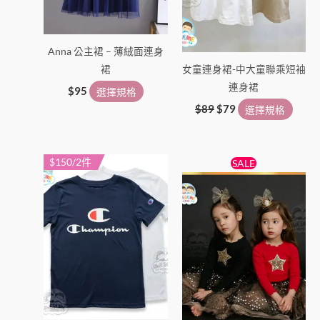
項
項
Anna 公主裙 – 薄絨面連身
裙
女童連身裙-中大童聯乘短袖
連身裙
$
95
選擇規格
$
89
$
79
選擇規格
原
目
$150/2件
此
此
SALE
始
前
產
產
價
價
品
格：
格：
品
$138。
$89。
有
有
多
多
種
種
款
款
式。
式。
可
可