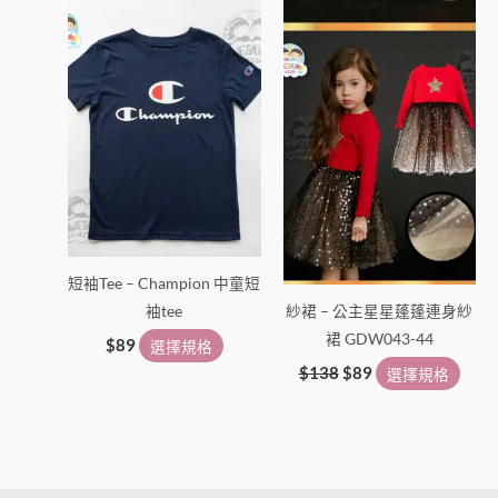
在
在
產
產
品
品
頁
頁
面
面
選
選
擇
擇
選
選
項
項
短袖Tee – Champion 中童短
袖tee
紗裙 – 公主星星蓬蓬連身紗
裙 GDW043-44
$
89
選擇規格
$
138
$
89
選擇規格