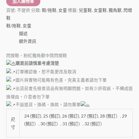
加入購物車
貨號:
不提供
分類:
鞋/拖鞋
,
女童
標籤:
兒童鞋
,
女童鞋
,
獨角獸
,
閃燈
鞋
鞋/拖鞋
,
女童
描述
額外資訊
閃燈鞋 – 粉紅獨角獸中筒閃燈鞋
購買前請慎重考慮清楚
訂單確認後，恕不能更改及取消
圖片與實物可能略有色差，完美主義者請勿下單
出貨前會先檢查貨品有無明顯問題，如有少許瑕疵，不構成退
換理由，介意者勿下單
不設退貨，換碼，換款，請勿棄單
24 (預訂)
,
25 (預訂)
,
26 (預訂)
,
27 (預訂)
,
28 (預訂）
,
29
尺
(預訂）
,
30 (預訂）
,
31 (預訂）
,
32 (預訂）
寸