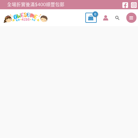
跳
全場折實後滿$400順豐包郵
至
搜
主
尋
要
內
閃
容
燈
鞋
-
粉
紅
獨
角
獸
中
筒
閃
燈
鞋