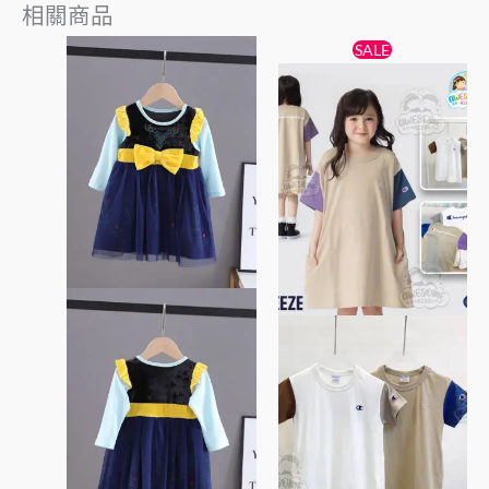
相關商品
原
目
此
此
SALE
始
前
產
產
價
價
品
格：
格：
品
$89。
$79。
有
有
多
多
種
種
款
款
式。
式。
可
可
在
在
產
產
品
品
頁
頁
面
面
選
選
擇
擇
選
選