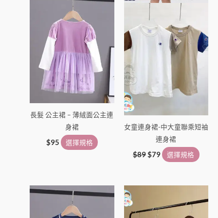
產
產
品
品
頁
頁
面
面
選
選
擇
擇
選
選
項
項
長髮 公主裙 – 薄絨面公主連
身裙
女童連身裙-中大童聯乘短袖
連身裙
$
95
選擇規格
$
89
$
79
選擇規格
此
此
產
產
品
品