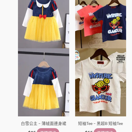
有
有
多
多
種
種
款
款
式。
式。
可
可
在
在
產
產
品
品
頁
頁
面
面
選
選
擇
擇
選
選
項
項
白雪公主 – 薄絨面連身裙
短袖Tee – 黑超B 短袖Tee