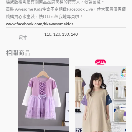
標或版權均屬有關商品品牌商標的持有人，敬請留意。
童裝 Awesome Kids仲會不定期做Facebook Live，俾大家最優惠價
錢購買心水童裝，快D Like埋我地專頁啦！
www.facebook.com/hkawesomekids
110
,
120
,
130
,
140
尺寸
相關商品
原
目
此
此
SALE
始
前
產
產
價
價
品
格：
格：
品
$89。
$79。
有
有
多
多
種
種
款
款
式。
式。
可
可
在
在