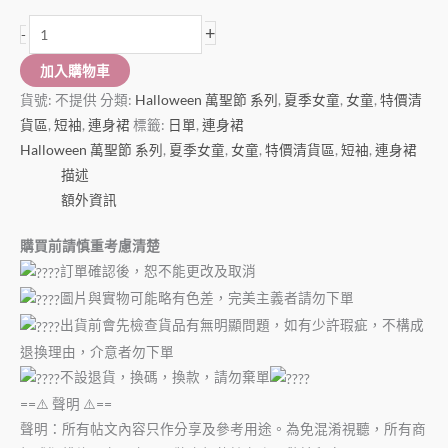
+
-
加入購物車
貨號:
不提供
分類:
Halloween 萬聖節 系列
,
夏季女童
,
女童
,
特價清
貨區
,
短袖
,
連身裙
標籤:
日單
,
連身裙
Halloween 萬聖節 系列
,
夏季女童
,
女童
,
特價清貨區
,
短袖
,
連身裙
描述
額外資訊
購買前請慎重考慮清楚
訂單確認後，恕不能更改及取消
圖片與實物可能略有色差，完美主義者請勿下單
出貨前會先檢查貨品有無明顯問題，如有少許瑕疵，不構成
退換理由，介意者勿下單
不設退貨，換碼，換款，請勿棄單
==⚠️ 聲明 ⚠️==
聲明：所有帖文內容只作分享及參考用途。為免混淆視聽，所有商