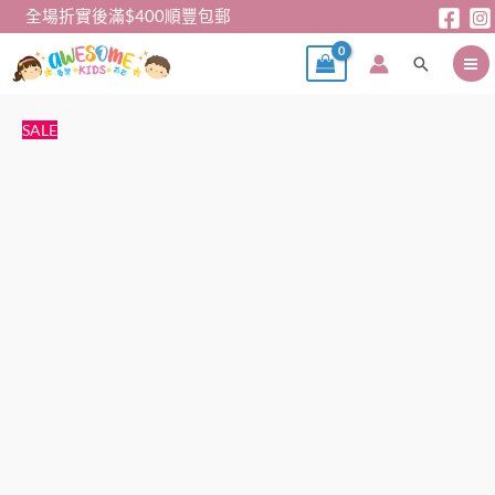
跳
全場折實後滿$400順豐包郵
至
搜
主
尋
要
內
連
原
目
SALE
容
身
始
前
裙
價
價
–
格：
格：
Halloween
$139。
$119。
女
童
裙
套
裝
數
量