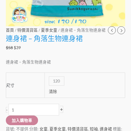
首頁
/
特價清貨區
/
夏季女童
/ 連身裙 – 角落生物連身裙
連身裙 – 角落生物連身裙
$
58
$
39
連身裙 – 角落生物連身裙
120
尺寸
清除
+
-
加入購物車
貨號:
不提供
分類:
女童
,
夏季女童
,
特價清貨區
,
短袖
,
連身裙
標籤: