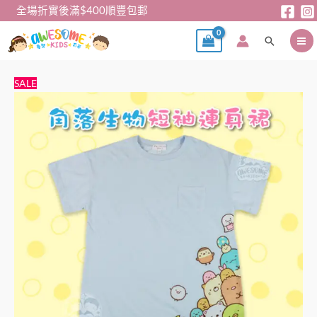
跳
全場折實後滿$400順豐包郵
至
搜
主
尋
要
內
連
原
目
SALE
容
身
始
前
裙
價
價
–
格：
格：
角
$58。
$39。
落
生
物
連
身
裙
數
量