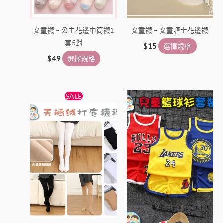
項
項
女童襪 – 公主花邊中筒襪1
女童襪 – 女童喱士花邊襪
套5對
$
15
選擇規格
$
49
選擇規格
原
目
此
此
SALE
始
前
產
產
價
價
格：
格：
品
品
$38。
$25。
有
有
多
多
種
種
款
款
式。
式。
可
可
在
在
產
產