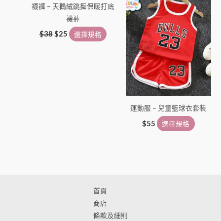
襪褲 – 天鵝絨跳舞保暖打底
品
品
襪褲
頁
頁
面
面
$
38
$
25
選擇規格
選
選
擇
擇
選
選
項
項
運動服 – 兒童籃球衣套裝
$
55
選擇規格
首頁
商店
條款及細則