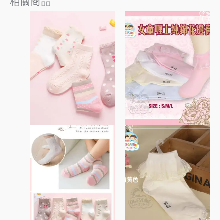
相關商品
此
此
產
產
品
品
有
有
多
多
種
種
款
款
式。
式。
可
可
在
在
產
產
品
品
頁
頁
面
面
選
選
擇
擇
選
選