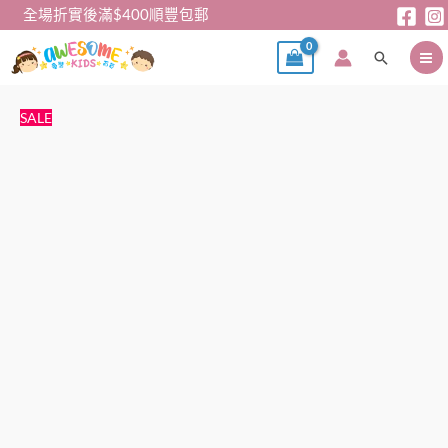
跳
全場折實後滿$400順豐包郵
至
搜
主
尋
要
內
公
原
目
SALE
容
主
始
前
裙
價
價
-
格：
格：
日
$89。
$79。
單
迪
士
尼
長
髮
公
主
長