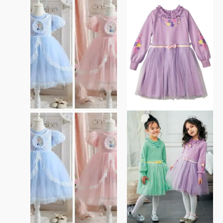
此
此
選
選
產
產
項
項
品
品
有
有
多
多
種
種
款
款
式。
式。
可
可
在
在
產
產
品
品
頁
頁
面
面
選
選
擇
擇
選
選
項
項