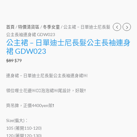
首頁
/
特價清貨區
/
冬季女童
/ 公主裙 – 日單迪士尼長髮
公主長袖連身裙 GDW023
公主裙 – 日單迪士尼長髮公主長袖連身
裙 GDW023
$
89
$
79
連身裙 – 日單迪士尼長髮公主長袖連身裙￼
領位喱士花邊￼👍🏻泡泡裙￼尾設計，好靚‼️
齊吊牌，正價4400yen架❗️
Size(偏大)：
105 (著開110-120)
120 (著開120-130)