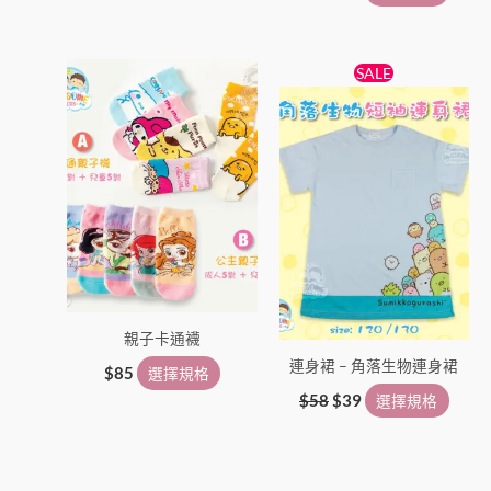
原
目
此
此
SALE
始
前
產
產
價
價
品
格：
格：
品
$58。
$39。
有
有
多
多
種
種
款
款
式。
式。
可
可
在
在
親子卡通襪
產
產
連身裙 – 角落生物連身裙
品
品
$
85
選擇規格
頁
頁
$
58
$
39
選擇規格
面
面
選
選
擇
擇