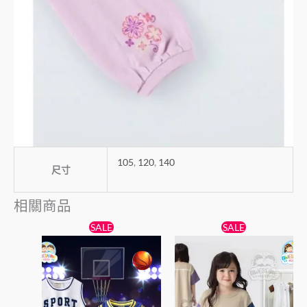
105
,
120
,
140
尺寸
相關商品
原
目
原
目
此
此
SALE
SALE
始
前
始
前
產
產
價
價
價
價
格：
格：
品
格：
格：
品
$65。
$55。
$89。
$79。
有
有
多
多