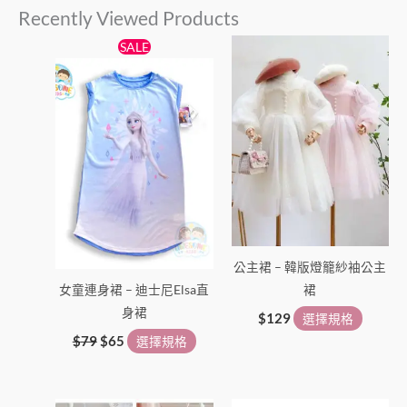
Recently Viewed Products
選
選
項
項
原
目
此
此
SALE
始
前
產
產
價
價
格：
格：
品
品
$79。
$65。
有
有
多
多
種
種
款
款
式。
式。
可
可
在
在
公主裙 – 韓版燈籠紗袖公主
產
產
女童連身裙 – 迪士尼Elsa直
裙
品
品
身裙
頁
頁
$
129
選擇規格
面
面
$
79
$
65
選擇規格
選
選
擇
擇