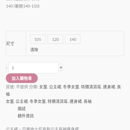
140 (著開140-150)
105
120
140
尺寸
清除
+
-
加入購物車
貨號:
不提供
分類:
女童
,
公主裙
,
冬季女童
,
特價清貨區
,
連身裙
,
長
袖
女童
,
公主裙
,
冬季女童
,
特價清貨區
,
連身裙
,
長袖
描述
額外資訊
公主裙 – 日單迪士尼長髮公主長袖連身裙