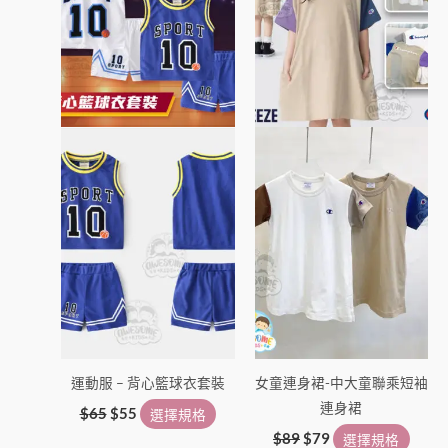
種
種
款
款
式。
式。
可
可
在
在
產
產
品
品
頁
頁
面
面
選
選
擇
擇
選
選
項
項
運動服 – 背心籃球衣套裝
女童連身裙-中大童聯乘短袖
連身裙
$
65
$
55
選擇規格
$
89
$
79
選擇規格