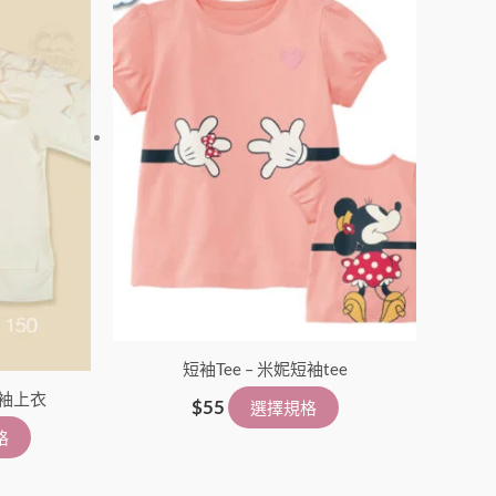
品
品
有
有
多
多
種
種
款
款
式。
式。
可
可
在
在
產
產
品
品
頁
頁
面
面
選
短袖Tee – 米妮短袖tee
選
短袖上衣
擇
擇
$
55
選擇規格
選
選
格
項
項