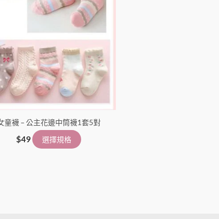
女童襪 – 公主花邊中筒襪1套5對
$
49
選擇規格