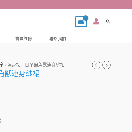
搜
尋
會員註冊
聯絡我們
童
/ 連身裙 – 日單獨角獸連身紗裙
獨角獸連身紗裙
購