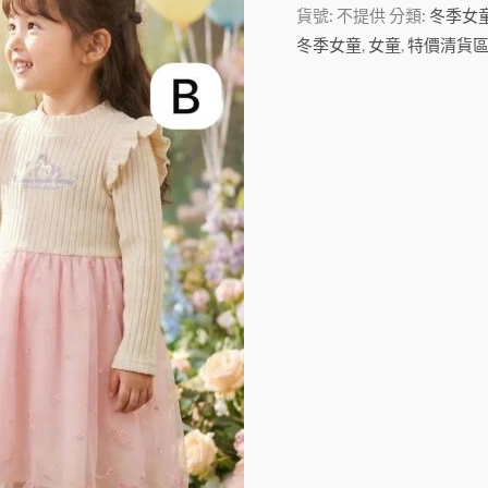
貨號:
不提供
分類:
冬季女
冬季女童
,
女童
,
特價清貨