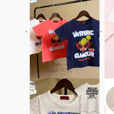
品
有
多
種
款
式。
可
在
產
品
頁
面
選
擇
選
項