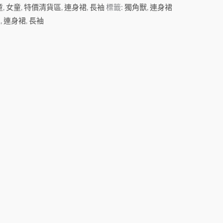
童
,
女童
,
特價清貨區
,
連身裙
,
長袖
標籤:
獨角獸
,
連身裙
區
,
連身裙
,
長袖