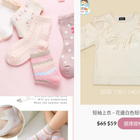
品
格：
格：
有
$65。
$59。
多
種
款
式。
可
在
產
品
頁
面
選
擇
短袖上衣 – 花邊白色
選
$
65
$
59
選擇規
項