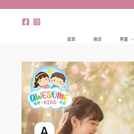
跳
至
主
要
內
首頁
商店
男童
容