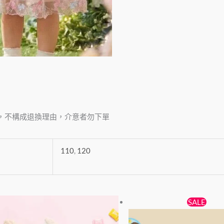
，不構成退換理由，介意者勿下單
110
,
120
原
目
此
SALE
始
前
產
價
價