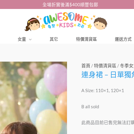
全場折實後滿$400順豐包郵
女童
其它
特價清貨區
運送方式
首頁
/
特價清貨區
/
冬季女
連身裙 – 日單
A Size: 110×1, 120×1
B all sold
此商品目前已售完無法訂