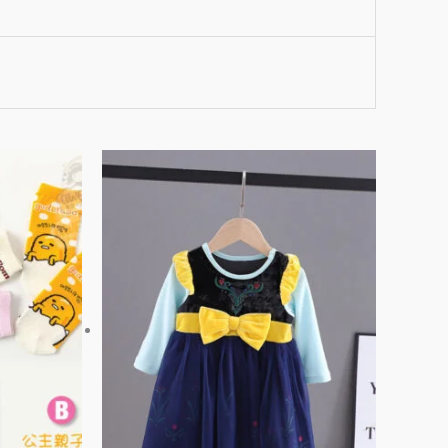
此
此
產
產
品
品
有
有
多
多
種
種
款
款
式。
式。
可
可
在
在
產
產