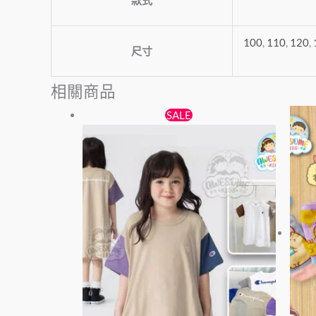
100
,
110
,
120
,
尺寸
相關商品
原
目
此
SALE
始
前
產
價
價
品
格：
格：
有
$89。
$79。
多
種
款
式。
可
在
產