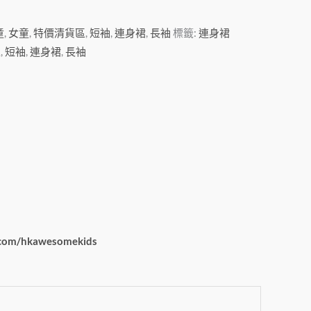
童
,
女童
,
特價清貨區
,
短袖
,
連身裙
,
長袖
標籤:
連身裙
區
,
短袖
,
連身裙
,
長袖
com/hkawesomekids