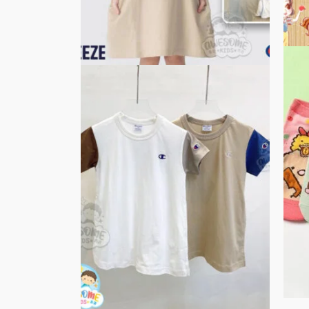
品
頁
面
選
擇
選
項