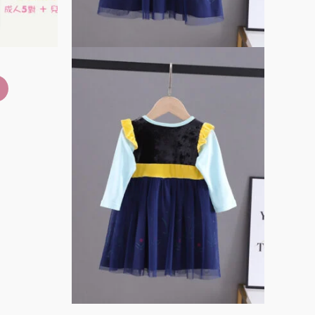
品
品
頁
頁
面
面
選
選
擇
擇
選
選
項
項