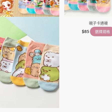
品
頁
面
選
親子卡通襪
擇
$
85
選擇規格
選
項