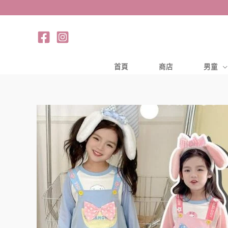
跳
至
主
要
內
首頁
商店
男童
容