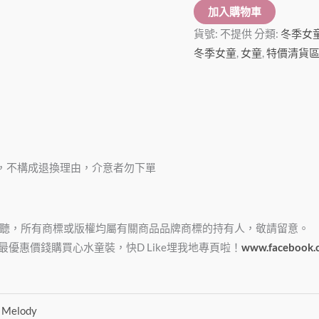
加入購物車
貨號:
不提供
分類:
冬季女
冬季女童
,
女童
,
特價清貨
，不構成退換理由，介意者勿下單
淆視聽，所有商標或版權均屬有關商品品牌商標的持有人，敬請留意。
e，俾大家最優惠價錢購買心水童裝，快D Like埋我地專頁啦！
www.facebook.
,
Melody