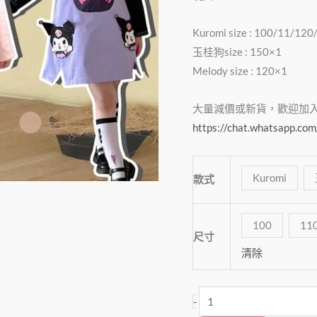
身
裙
Kuromi size : 100/11/1
數
玉桂狗size : 150×1
量
Melody size : 120×1
大量減價或新貨，歡迎加入Wha
https://chat.whatsapp.
Kuromi
款式
100
11
尺寸
清除
-