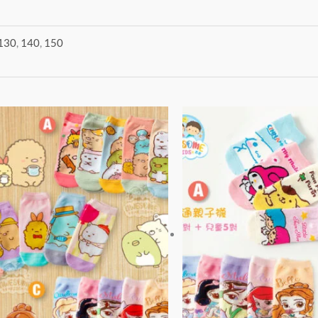
130
,
140
,
150
價
此
格
產
範
品
圍：
有
$45
到
多
$85
種
款
式。
可
在
產