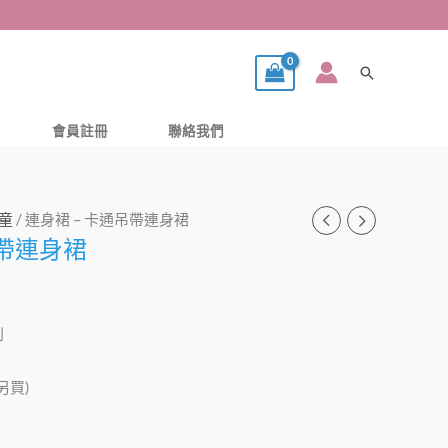
搜
尋
會員註冊
聯絡我們
童
/ 連身裙 – 卡通吊帶連身裙
吊帶連身裙
到
需另買)