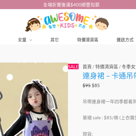
全場折實後滿$400順豐包郵
女童
其它
特價清貨區
運送方式
連
原
目
SALE
首頁
/
特價清貨區
/
冬季女
連身裙 – 卡通
身
始
前
裙
價
價
$
95
$
85
-
格：
格：
卡
$95。
$85。
吊帶連身裙一年四季都着
通
吊
單裙 sale : $85/條 (上衣
帶
連
現貨: