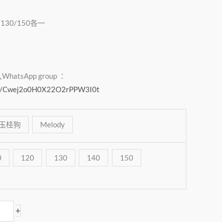
20/130/150各一
tsApp group ：
com/Cwej2o0H0X22O2rPPW3I0t
玉桂狗
Melody
0
120
130
140
150
+