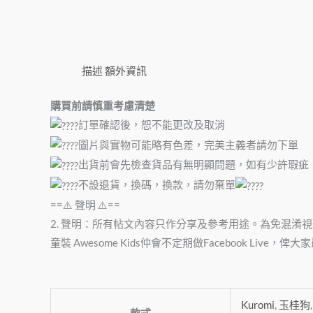
描述
額外資訊
購買前請慎重考慮清楚
訂單確認後，恕不能更改及取消
圖片與實物可能略有色差，完美主義者請勿下單
出貨前會先檢查貨品有無明顯問題，如有少許瑕疵
不設退貨，換碼，換款，請勿棄單
==⚠️ 聲明 ⚠️==
2. 聲明：所有帖文內容只作分享及參考用途。為免混
童裝 Awesome Kids仲會不定期做Facebook Liv
Kuromi
,
玉桂狗
款式