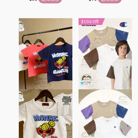
$150/2件
此
此
產
產
品
品
有
有
多
多
種
種
款
款
式。
式。
可
可
在
在
產
產
品
品
頁
頁
面
面
選
選
擇
擇