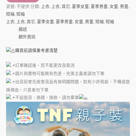
貨號:
不提供
分類:
上衣
,
上衣
,
其它
,
夏季女童
,
夏季男童
,
女童
,
男童
,
短袖
,
短袖
上衣
,
上衣
,
其它
,
夏季女童
,
夏季男童
,
女童
,
男童
,
短袖
,
短袖
描述
額外資訊
購買前請慎重考慮清楚
訂單確認後，恕不能更改及取消
圖片與實物可能略有色差，完美主義者請勿下單
出貨前會先檢查貨品有無明顯問題，如有少許瑕疵，不構成退
換理由，介意者勿下單
不設退貨，換碼，換款，請勿棄單