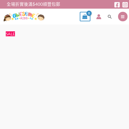
跳
全場折實後滿$400順豐包郵
至
搜
主
尋
要
內
親
價
SALE
容
子
格
裝
範
-
圍：
TNF
$65
Tee
到
數
$75
量