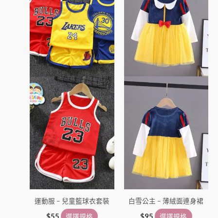
有
有
多
多
種
種
款
款
式。
式。
可
可
在
在
產
產
品
品
頁
頁
面
面
選
選
擇
擇
選
選
項
項
運動服 – 兒童籃球衣套裝
白雪公主 – 薄絨面連身裙
$
55
選擇規格
$
95
選擇規格