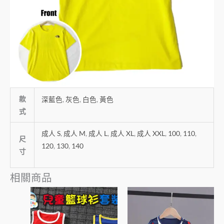
款
深藍色
,
灰色
,
白色
,
黃色
式
成人 S
,
成人 M
,
成人 L
,
成人 XL
,
成人 XXL
,
100
,
110
,
尺
120
,
130
,
140
寸
相關商品
此
此
產
產
品
品