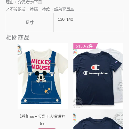
理由，介意者勿下單
📍不設退貨，換碼，換款，請勿棄單🙏
130
,
140
尺寸
相關商品
$150/2件
此
此
產
產
品
品
有
有
多
多
種
種
款
款
式。
式。
可
可
在
在
短袖Tee –米奇工人褲短袖
產
產
tee
品
品