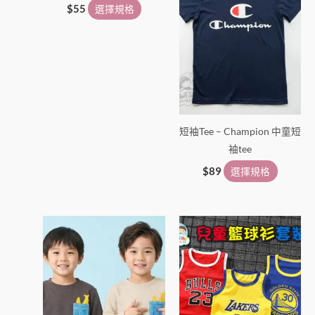
頁
頁
$
55
選擇規格
面
面
選
選
擇
擇
選
選
項
項
短袖Tee – Champion 中童短
袖tee
$
89
選擇規格
此
此
產
產
品
品
有
有
多
多
種
種