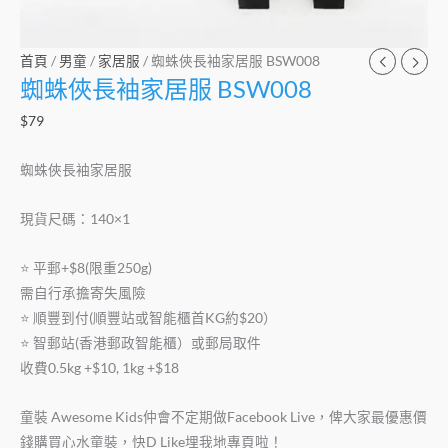
首頁
/
男童
/
家居服
/ 蜘蛛俠長袖家居服 BSW008
蜘蛛俠長袖家居服 BSW008
$
79
蜘蛛俠長袖家居服
現貨尺碼：140×1
⭐️ 平郵+$8(限重250g)
需自行承擔寄失風險
⭐️ 順豐到付(順豐站或智能櫃首KG約$20）
⭐️ 智郵站(香港郵政智能櫃）或郵局取件
收費0.5kg +$10, 1kg +$18
童裝 Awesome Kids仲會不定期做Facebook Live，俾大家最優惠價
錢購買心水童裝，快D Like埋我地專頁啦！