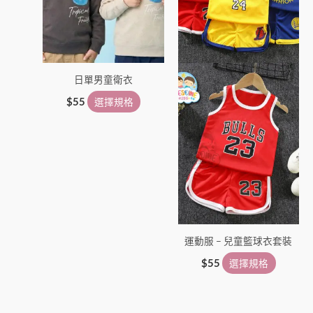
款
款
式。
式。
可
可
在
在
日單男童衛衣
產
產
品
品
$
55
選擇規格
頁
頁
面
面
選
選
擇
擇
選
選
項
項
運動服 – 兒童籃球衣套裝
$
55
選擇規格