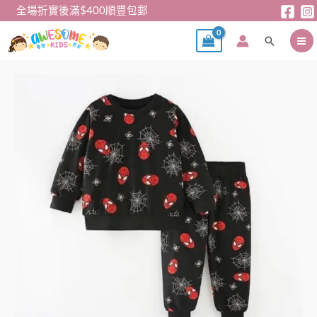
跳
全場折實後滿$400順豐包郵
至
搜
主
尋
要
內
蜘
容
蛛
俠
長
袖
家
居
服
BSW008
數
量