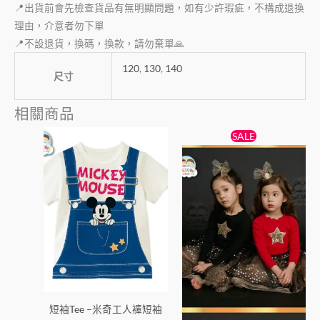
📍出貨前會先檢查貨品有無明顯問題，如有少許瑕疵，不構成退換
理由，介意者勿下單
📍不設退貨，換碼，換款，請勿棄單🙏
120
,
130
,
140
尺寸
相關商品
原
目
此
此
SALE
始
前
產
產
價
價
品
格：
格：
品
$138。
$89。
有
有
多
多
種
種
款
款
式。
式。
可
可
在
在
短袖Tee –米奇工人褲短袖
產
產