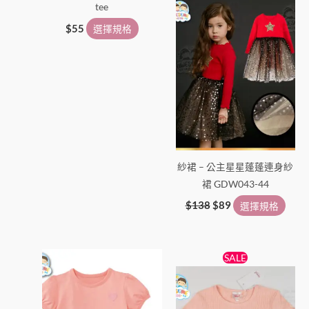
tee
品
品
頁
頁
$
55
選擇規格
面
面
選
選
擇
擇
選
選
項
項
紗裙 – 公主星星蓬蓬連身紗
裙 GDW043-44
$
138
$
89
選擇規格
原
目
此
此
SALE
始
前
產
產
價
價
品
格：
格：
品
$55。
$45。
有
有