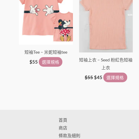
多
多
種
種
款
款
式。
式。
可
可
在
在
短袖Tee – 米妮短袖tee
產
產
短袖上衣 – Seed 粉紅色短袖
品
品
$
55
選擇規格
上衣
頁
頁
面
面
$
55
$
45
選擇規格
選
選
擇
擇
選
選
項
項
首頁
商店
條款及細則