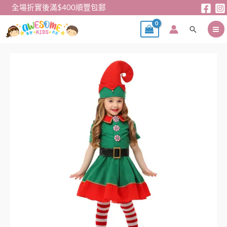
跳
全場折實後滿$400順豐包郵
至
搜
主
尋
要
內
聖
容
誕
連
身
裙
（包
帽
及
𧙕）
數
量