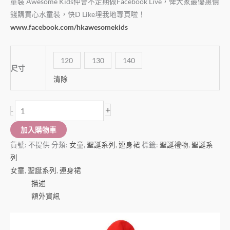
童裝 Awesome Kids仲會不定期做Facebook Live，俾大家最優惠價
錢購買心水童裝，快D Like埋我地專頁啦！
www.facebook.com/hkawesomekids
120
130
140
尺寸
清除
+
-
加入購物車
貨號:
不提供
分類:
女童
,
聖誕系列
,
連身裙
標籤:
聖誕禮物
,
聖誕系
列
女童
,
聖誕系列
,
連身裙
描述
額外資訊