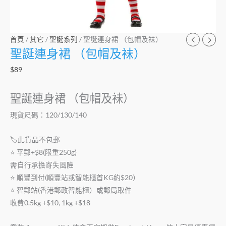
首頁
/
其它
/
聖誕系列
/ 聖誕連身裙 （包帽及𧙕）
聖誕連身裙 （包帽及𧙕）
$
89
聖誕連身裙 （包帽及𧙕）
現貨尺碼：120/130/140
🏷此貨品不包郵
⭐️ 平郵+$8(限重250g)
需自行承擔寄失風險
⭐️ 順豐到付(順豐站或智能櫃首KG約$20）
⭐️ 智郵站(香港郵政智能櫃）或郵局取件
收費0.5kg +$10, 1kg +$18