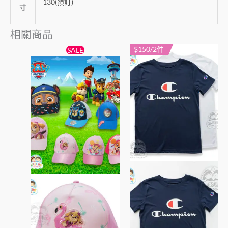
130(預訂)
寸
相關商品
原
目
$150/2件
此
此
SALE
始
前
產
產
價
價
格：
格：
品
品
$69。
$59。
有
有
多
多
種
種
款
款
式。
式。
可
可
在
在
產
產
品
品
頁
頁
面
面
選
選