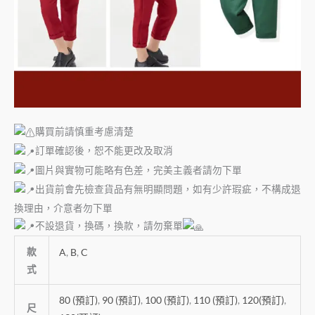
購買前請慎重考慮清楚
訂單確認後，恕不能更改及取消
圖片與實物可能略有色差，完美主義者請勿下單
出貨前會先檢查貨品有無明顯問題，如有少許瑕疵，不構成退
換理由，介意者勿下單
不設退貨，換碼，換款，請勿棄單
款
A
,
B
,
C
式
80 (預訂)
,
90 (預訂)
,
100 (預訂)
,
110 (預訂)
,
120(預訂)
,
尺