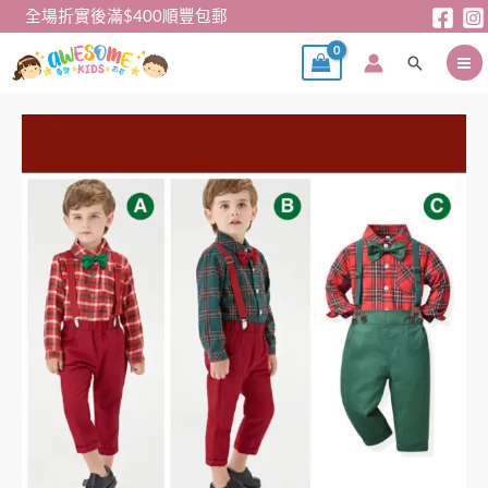
跳
全場折實後滿$400順豐包郵
至
搜
主
尋
要
內
聖
容
誕
系
列
-
男
童
紳
士
套
裝
（上
衣
+褲