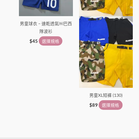
式。
式。
可
可
在
在
男童球衣 – 速乾透氣￼巴西
產
產
隊波衫
品
品
頁
頁
$
45
選擇規格
面
面
選
選
擇
擇
選
選
項
項
男童XL短褲 (130)
$
89
選擇規格