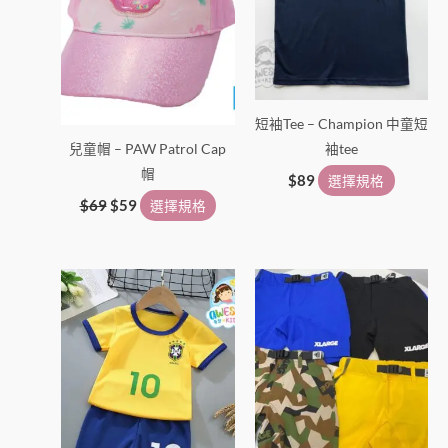
擇
擇
選
選
項
項
短袖Tee – Champion 中童短
兒童帽 – PAW Patrol Cap
袖tee
帽
$
89
選擇規格
$
69
$
59
選擇規格
此
此
產
產
品
品
有
有
多
多
種
種
款
款