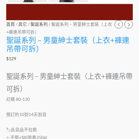
連
吊
帶
首頁
/
其它
/
聖誕系列
/ 聖誕系列 – 男童紳士套裝（上衣
可
+褲連吊帶可拆）
拆）
聖誕系列 – 男童紳士套裝（上衣+褲連
數
吊帶可拆）
量
$
129
聖誕系列 – 男童紳士套裝（上衣+褲連吊帶
可拆）
尺碼 80-130
預訂約10到14天到貨
🏷此貨品不包郵
⭐️ 平郵+$8(限重250g)