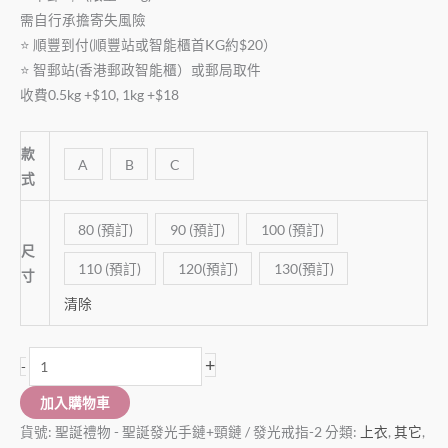
需自行承擔寄失風險
⭐️ 順豐到付(順豐站或智能櫃首KG約$20）
⭐️ 智郵站(香港郵政智能櫃）或郵局取件
收費0.5kg +$10, 1kg +$18
款
A
B
C
式
80 (預訂)
90 (預訂)
100 (預訂)
尺
110 (預訂)
120(預訂)
130(預訂)
寸
清除
+
-
加入購物車
貨號:
聖誕禮物 - 聖誕發光手鏈+頸鏈 / 發光戒指-2
分類:
上衣
,
其它
,