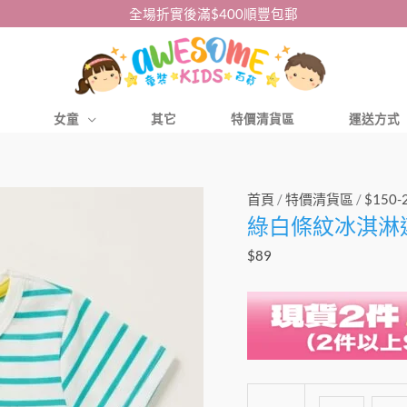
全場折實後滿$400順豐包郵
女童
其它
特價清貨區
運送方式
綠
首頁
/
特價清貨區
/
$150-
綠白條紋冰淇淋
白
條
$
89
紋
冰
淇
淋
連
身