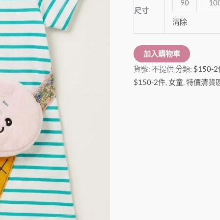
90
10
裙
尺寸
數
清除
量
加入購物車
貨號:
不提供
分類:
$150-
$150-2件
,
女童
,
特價清貨