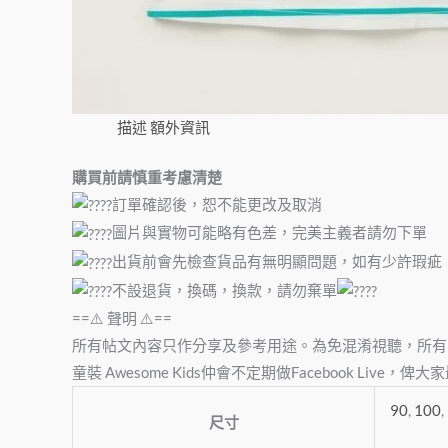
描述
額外資訊
購買前請慎重考慮清楚
訂單確認後，恕不能更改及取消
圖片與實物可能略有色差，完美主義者請勿下單
出貨前會先檢查貨品有無明顯問題，如有少許瑕疵
不設退貨，換碼，換款，請勿棄單
==⚠️ 聲明 ⚠️==
所有帖文內容只作分享及參考用途。為免混淆視聽，所有
童裝 Awesome Kids仲會不定期做Facebook Liv
90
,
100
,
尺寸