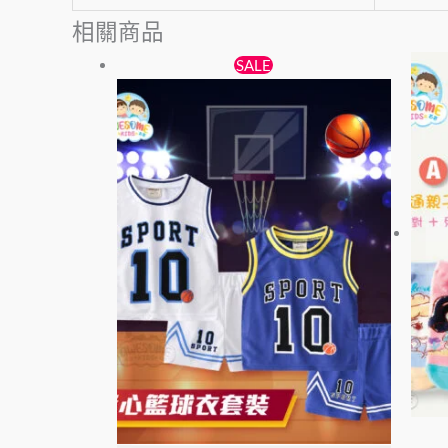
相關商品
原
目
此
SALE
始
前
產
價
價
品
格：
格：
有
$65。
$55。
多
種
款
式。
可
在
產
品
頁
面
選