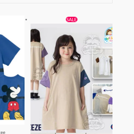
原
目
此
此
SALE
始
前
產
產
價
價
品
品
格：
格：
有
有
$89。
$79。
多
多
種
種
款
款
式。
式。
可
可
在
在
產
產
品
品
頁
頁
面
面
ee
選
選