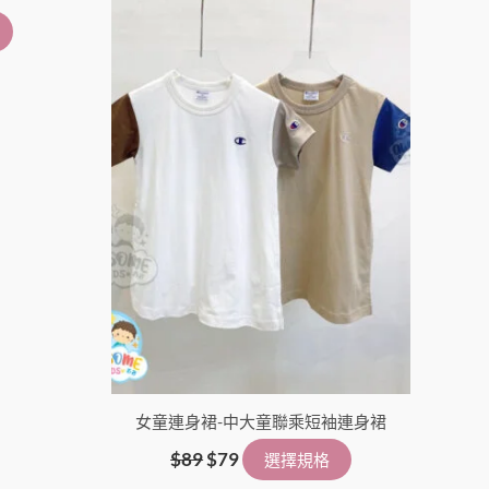
擇
擇
選
選
項
項
女童連身裙-中大童聯乘短袖連身裙
$
89
$
79
選擇規格