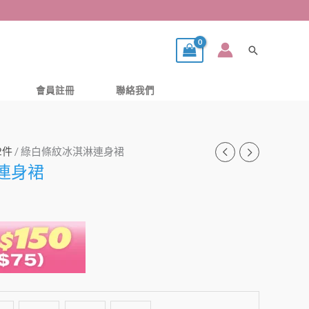
搜
尋
會員註冊
聯絡我們
2件
/ 綠白條紋冰淇淋連身裙
連身裙