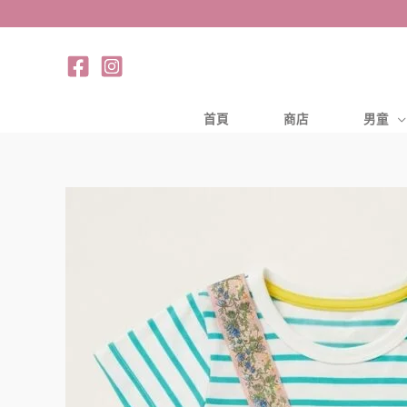
跳
至
主
要
內
首頁
商店
男童
容