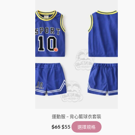
擇
選
項
運動服 – 背心籃球衣套裝
$
65
$
55
選擇規格