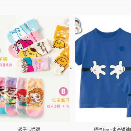
此
產
品
有
多
種
款
式。
可
在
產
品
頁
面
親子卡通襪
選
短袖Tee –米奇短袖t