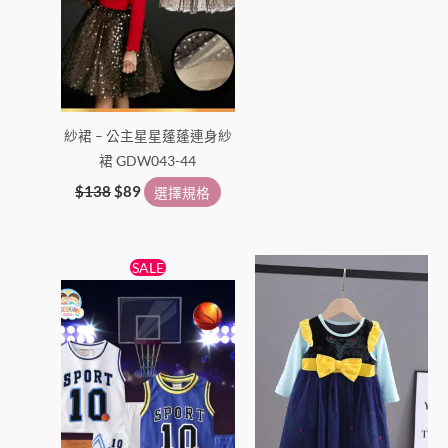
擇
擇
選
選
項
項
紗裙 – 公主星星蓬蓬連身紗
裙 GDW043-44
$
138
$
89
選擇規格
原
目
此
此
SALE
始
前
產
產
價
價
格：
格：
品
品
$65。
$55。
有
有
多
多
種
種
款
款
式。
式。