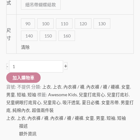
式
細吊帶蝴蝶結款
90
100
110
120
130
尺
140
150
160
寸
清除
+
-
加入購物車
貨號:
不提供
分類:
上衣
,
上衣
,
內衣褲 / 襪
,
內衣褲 / 襪 / 襪褲
,
女童
,
男童
,
短袖
,
短袖
標籤:
Awesome Kids
,
兒童打底背心
,
兒童打底衫
,
兒童網眼打底背心
,
兒童背心
,
吸汗透氣
,
夏日必備
,
女童吊帶
,
男童打
底
,
純棉內衣
,
超值兩件裝
上衣
,
上衣
,
內衣褲 / 襪
,
內衣褲 / 襪 / 襪褲
,
女童
,
男童
,
短袖
,
短袖
描述
額外資訊