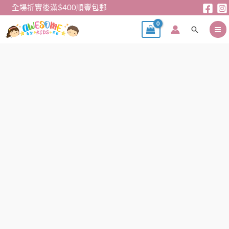
跳
全場折實後滿$400順豐包郵
至
搜
主
尋
要
內
純
容
棉
網
眼
透
氣
兒
童
打
底
背
心
/
吊