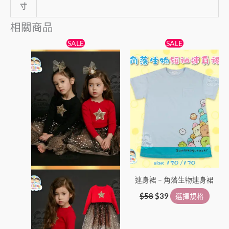
寸
相關商品
原
目
原
目
此
此
SALE
SALE
始
前
始
前
產
產
價
價
價
價
格：
格：
品
格：
格：
品
$138。
$89。
$58。
$39。
有
有
多
多
種
種
款
款
式。
式。
可
可
在
在
產
產
連身裙 – 角落生物連身裙
品
品
頁
頁
$
58
$
39
選擇規格
面
面
選
選