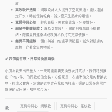
膚。
高效吸汗透氣：
網眼設計大大提升了空氣流通，能快速排
走汗水，時刻保持乾爽，減少夏天生熱痱的煩惱。
寬肩帶背心款：
經典百搭，男女童皆宜，包覆性好。
細吊帶蝴蝶結款：
專為女童設計，胸前附有精緻小蝴蝶
結，配搭夏日連身裙或跌膊衫作打底更顯優雅。
無骨平滑縫線：
領口與袖口包邊平滑貼服，減少對肌膚的
摩擦，穿著毫無異物感。
💰
超值兩件裝，日常替換無煩惱
小朋友夏天出汗量大，一天可能需要更換幾次打底衫。我們特別推
出「
1
包
2
件」的同款超值套裝，方便家長一次過準備充足的替換衣
物，經濟又實惠。無論是返學穿在校服內打底，還是日常在家當作
舒服的家居服，都非常合適。
寬肩帶背心 - 網眼款
寬肩帶背心 - 羅紋款
款