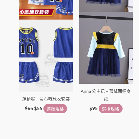
可
可
在
在
產
產
品
品
頁
頁
面
面
選
選
擇
擇
選
選
項
項
Anna 公主裙 – 薄絨面連身
運動服 – 背心籃球衣套裝
裙
$
65
$
55
選擇規格
$
95
選擇規格