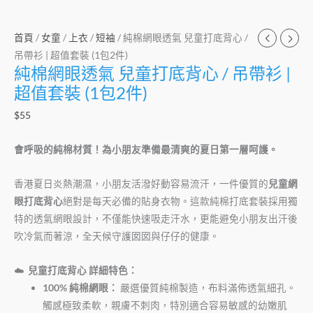
首頁
/
女童
/
上衣
/
短袖
/ 純棉網眼透氣 兒童打底背心 /
吊帶衫 | 超值套裝 (1包2件)
純棉網眼透氣 兒童打底背心 / 吊帶衫 |
超值套裝 (1包2件)
$
55
會呼吸的純棉材質！為小朋友準備最清爽的夏日第一層呵護。
香港夏日炎熱潮濕，小朋友活潑好動容易流汗，一件優質的
兒童網
眼打底背心
絕對是每天必備的貼身衣物。這款純棉打底套裝採用獨
特的透氣網眼設計，不僅能快速吸走汗水，更能避免小朋友出汗後
吹冷氣而著涼，全天候守護囡囡與仔仔的健康。
☁️
兒童打底背心 詳細特色：
100% 純棉網眼：
嚴選優質純棉製造，布料滿佈透氣細孔。
觸感極致柔軟，親膚不刺肉，特別適合容易敏感的幼嫩肌