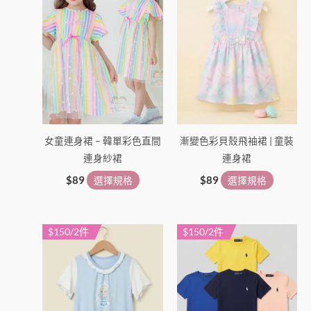
品
品
頁
頁
面
面
選
選
擇
擇
選
選
項
項
女童連身裙 – 韓單彩色直間
漸變色彩貝殼飛袖裙 | 童裝
連身紗裙
連身裙
$
89
選擇規格
$
89
選擇規格
$150/2件
$150/2件
此
此
產
產
品
品
有
有
多
多