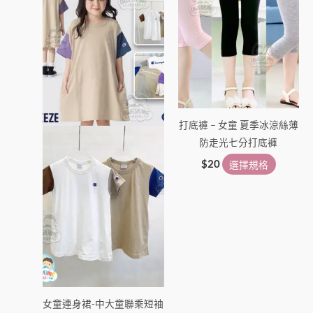
$89。
$79。
有
有
多
多
種
種
款
款
式。
式。
可
可
在
在
打底褲 – 女童 夏季冰涼絲薄
產
產
防走光七分打底褲
品
品
頁
頁
$
20
選擇規格
面
面
選
選
擇
擇
選
選
項
項
女童連身裙-中大童聯乘短袖