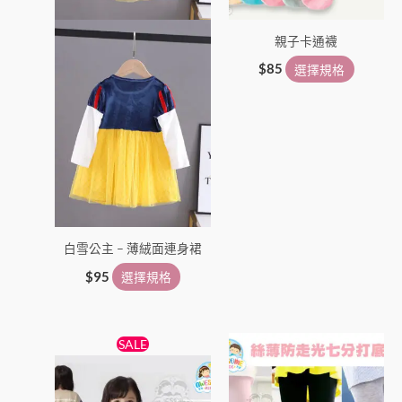
可
可
在
在
親子卡通襪
產
產
品
品
$
85
選擇規格
頁
頁
面
面
選
選
擇
擇
選
選
項
項
白雪公主 – 薄絨面連身裙
$
95
選擇規格
原
目
此
此
SALE
始
前
產
產
價
價
格：
格：
品
品