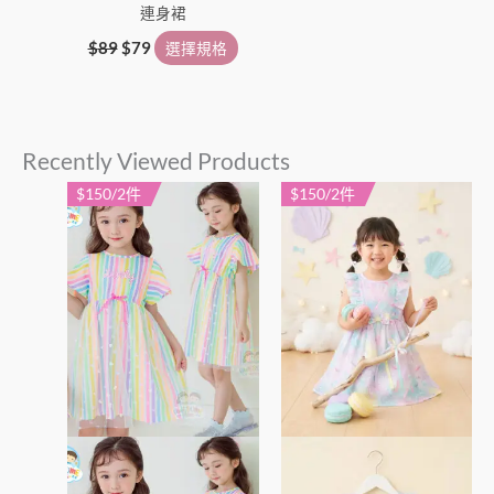
連身裙
$
89
$
79
選擇規格
Recently Viewed Products
$150/2件
$150/2件
此
此
產
產
品
品
有
有
多
多
種
種
款
款
式。
式。
可
可
在
在
產
產