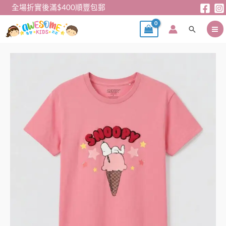
跳
全場折實後滿$400順豐包郵
至
搜
主
尋
要
內
粉
容
色
史
努
比
(Snoopy)
冰
淇
淋
印
花
連
身
裙