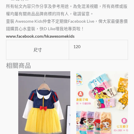
所有帖文內容只作分享及參考用途。為免混淆視聽，所有商標或版
權均屬有關商品品牌商標的持有人，敬請留意。
童裝 Awesome Kids仲會不定期做Facebook Live，俾大家最優惠價
錢購買心水童裝，快D Like埋我地專頁啦！
www.facebook.com/hkawesomekids
120
尺寸
相關商品
此
此
產
產
品
品
有
有
多
多
種
種
款
款
式。
式。