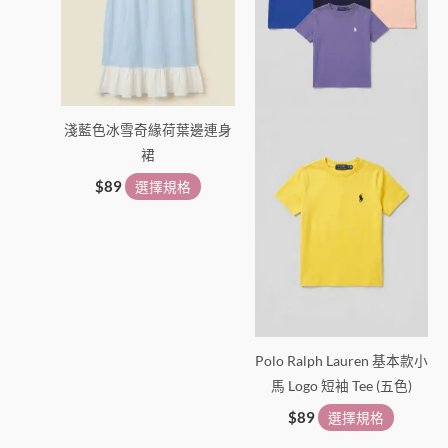
種
種
款
款
式。
式。
可
可
在
在
淺藍色冰雪奇緣荷葉邊連身
產
產
裙
品
品
頁
頁
$
89
選擇規格
面
面
選
選
擇
擇
選
選
項
項
Polo Ralph Lauren 基本款小
馬 Logo 短袖 Tee (五色)
$
89
選擇規格