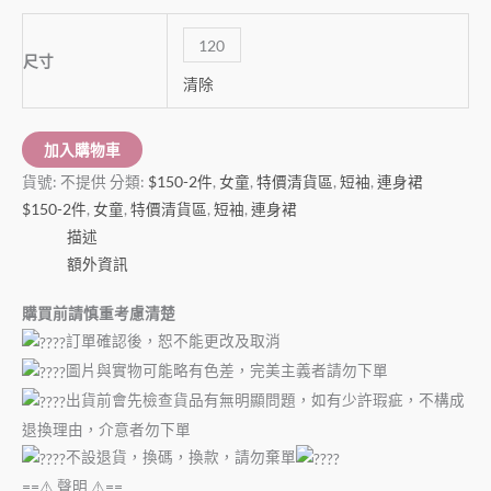
120
尺寸
清除
加入購物車
貨號:
不提供
分類:
$150-2件
,
女童
,
特價清貨區
,
短袖
,
連身裙
$150-2件
,
女童
,
特價清貨區
,
短袖
,
連身裙
描述
額外資訊
購買前請慎重考慮清楚
訂單確認後，恕不能更改及取消
圖片與實物可能略有色差，完美主義者請勿下單
出貨前會先檢查貨品有無明顯問題，如有少許瑕疵，不構成
退換理由，介意者勿下單
不設退貨，換碼，換款，請勿棄單
==⚠️ 聲明 ⚠️==