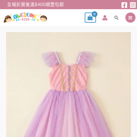
跳
全場折實後滿$400順豐包郵
至
搜
主
尋
要
內
粉
容
紫
漸
變
蓬
蓬
公
主
裙
數
量