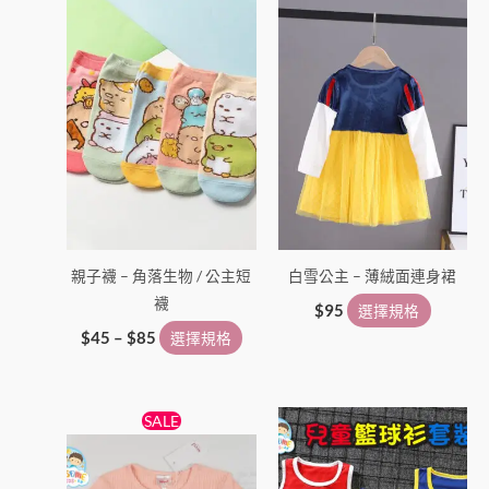
在
在
產
產
品
品
頁
頁
面
面
選
選
擇
擇
選
選
項
項
親子襪 – 角落生物 / 公主短
白雪公主 – 薄絨面連身裙
襪
$
95
選擇規格
$
45
–
$
85
選擇規格
原
目
此
此
SALE
始
前
產
產
價
價
格：
格：
品
品