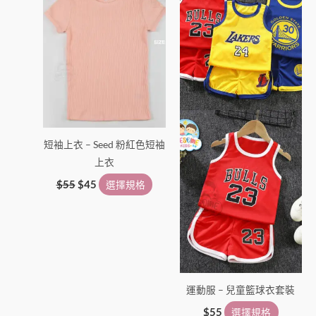
$55。
$45。
有
有
多
多
種
種
款
款
式。
式。
可
可
在
在
產
產
短袖上衣 – Seed 粉紅色短袖
品
品
上衣
頁
頁
面
面
$
55
$
45
選擇規格
選
選
擇
擇
選
選
項
項
運動服 – 兒童籃球衣套裝
$
55
選擇規格