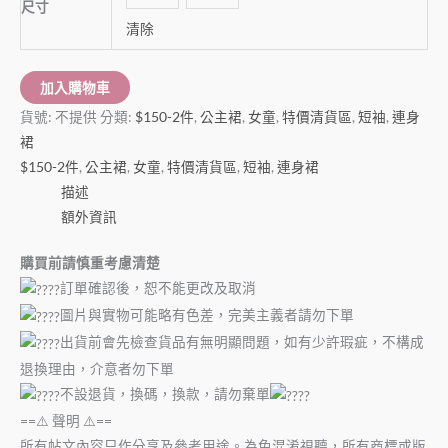
尺寸
清除
加入購物車
貨號:
不提供
分類:
$150-2件
,
公主裙
,
女童
,
特價清貨區
,
短袖
,
連身
裙
$150-2件
,
公主裙
,
女童
,
特價清貨區
,
短袖
,
連身裙
描述
額外資訊
購買前請慎重考慮清楚
訂單確認後，恕不能更改及取消
圖片與實物可能略有色差，完美主義者請勿下單
出貨前會先檢查貨品有無明顯問題，如有少許瑕疵，不構成
退換理由，介意者勿下單
不設退貨，換碼，換款，請勿棄單
==⚠️ 聲明 ⚠️==
所有帖文內容只作分享及參考用途。為免混淆視聽，所有商標或版