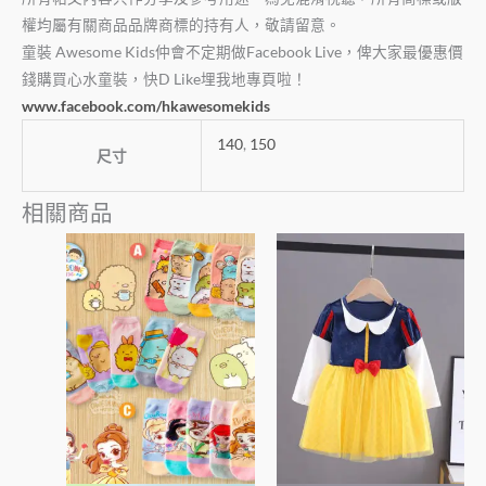
權均屬有關商品品牌商標的持有人，敬請留意。
童裝 Awesome Kids仲會不定期做Facebook Live，俾大家最優惠價
錢購買心水童裝，快D Like埋我地專頁啦！
www.facebook.com/hkawesomekids
140
,
150
尺寸
相關商品
價
此
此
格
產
產
範
圍：
品
品
$45
有
有
到
多
多
$85
種
種
款
款
式。
式。
可
可