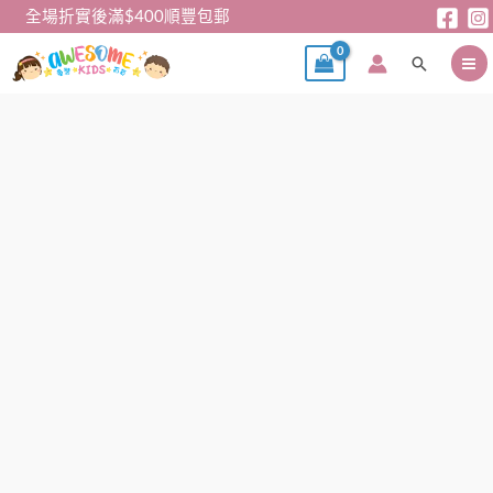
跳
全場折實後滿$400順豐包郵
至
搜
主
尋
要
內
粉
容
紅
防
疫
帽
數
量