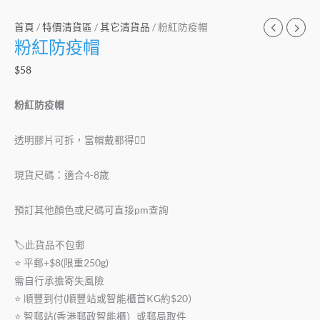
首頁
/
特價清貨區
/
其它清貨品
/ 粉紅防疫帽
粉紅防疫帽
$
58
粉紅防疫帽
透明膠片可拆，當帽戴都得👍🏻
現貨尺碼：適合4-8歲
預訂其他顏色或尺碼可直接pm查詢
🏷此貨品不包郵
⭐️ 平郵+$8(限重250g)
需自行承擔寄失風險
⭐️ 順豐到付(順豐站或智能櫃首KG約$20）
⭐️ 智郵站(香港郵政智能櫃）或郵局取件