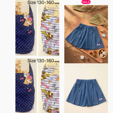
原
目
此
SALE
始
前
產
價
價
品
格：
格：
$129。
$60。
有
多
種
款
式。
可
在
產
品
頁
面
選
擇
選
項