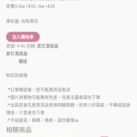
收費0.5kg +$10, 1kg +$18
庫存量:
尚有庫存
加入購物車
貨號:
4-8y
分類:
其它清貨品
其它清貨品
描述
粉紅防疫帽
📍訂單確認後，恕不能更改及取消
📍圖片與實物可能略有色差，完美主義者請勿下單
📍出貨前會先檢查貨品有無明顯問題，如有少許瑕疵，不構成退換
理由，介意者勿下單
📍不設退貨，換碼，換款，請勿棄單🙏
相關商品