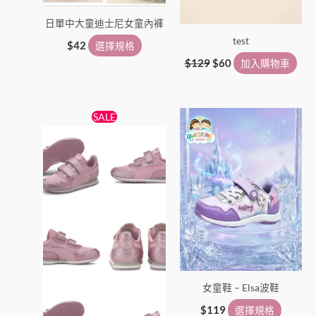
日單中大童迪士尼女童內褲
test
$
42
選擇規格
$
129
$
60
加入購物車
原
目
此
此
SALE
始
前
產
產
價
價
格：
格：
品
品
$199。
$179。
有
有
多
多
種
種
款
款
式。
式。
可
可
在
在
女童鞋 – Elsa波鞋
產
產
品
品
$
119
選擇規格