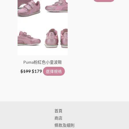
頁
頁
面
面
選
選
擇
擇
選
選
項
項
Puma粉紅色小童波鞋
$
199
$
179
選擇規格
首頁
商店
條款及細則