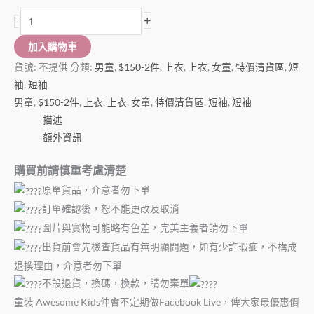
+
-
加入購物車
貨號:
不提供
分類:
男童
,
$150-2件
,
上衣
,
上衣
,
女童
,
特價清貨區
,
短
袖
,
短袖
男童
,
$150-2件
,
上衣
,
上衣
,
女童
,
特價清貨區
,
短袖
,
短袖
描述
額外資訊
購買前請慎重考慮清楚
原單貨品，介意者勿下單
訂單確認後，恕不能更改及取消
圖片與實物可能略有色差，完美主義者請勿下單
出貨前會先檢查貨品有無明顯問題，如有少許瑕疵，不構成
退換理由，介意者勿下單
不設退貨，換碼，換款，請勿棄單
童裝 Awesome Kids仲會不定期做Facebook Live，俾大家最優惠價