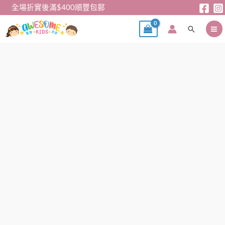
跳
全場折實後滿$400順豐包郵
至
搜
主
尋
要
內
短
容
袖
Tee
–
Champion
中
童
短
袖
tee
數
量