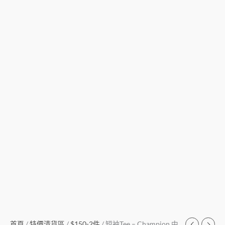
首頁
/
特價清貨區
/
$150-2件
/ 短袖Tee – Champion 中