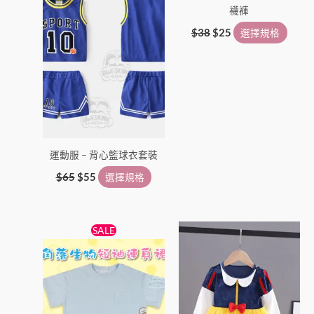
襪褲
頁
頁
面
面
$
38
$
25
選擇規格
選
選
擇
擇
選
選
項
項
運動服 – 背心籃球衣套裝
$
65
$
55
選擇規格
原
目
此
此
SALE
始
前
產
產
價
價
格：
格：
品
品
$58。
$39。
有
有
多
多