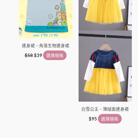
種
種
款
款
式。
式。
可
可
在
在
產
產
連身裙 – 角落生物連身裙
品
品
頁
頁
$
58
$
39
選擇規格
面
面
選
選
擇
擇
選
選
項
項
白雪公主 – 薄絨面連身裙
$
95
選擇規格