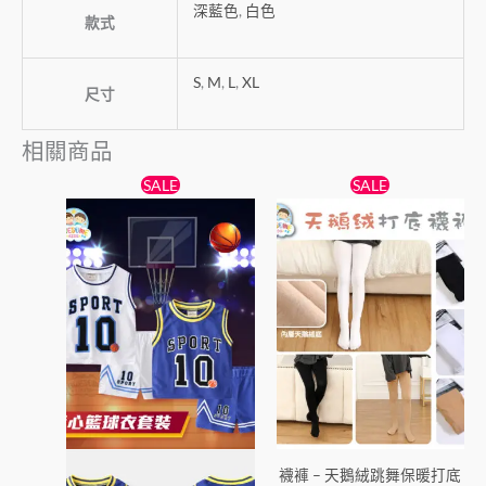
深藍色
,
白色
款式
S
,
M
,
L
,
XL
尺寸
相關商品
原
目
原
目
此
此
SALE
SALE
始
前
始
前
產
產
價
價
價
價
格：
格：
品
格：
格：
品
$65。
$55。
$38。
$25。
有
有
多
多
種
種
款
款
式。
式。
可
可
在
在
產
產
襪褲 – 天鵝絨跳舞保暖打底
品
品