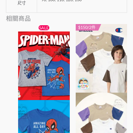
尺寸
相關商品
原
目
$150/2件
此
此
SALE
始
前
產
產
價
價
格：
格：
品
品
$49。
$45。
有
有
多
多
種
種
款
款
式。
式。
可
可
在
在
產
產
品
品
頁
頁
面
面
選
選