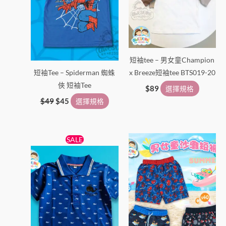
擇
擇
選
選
項
項
短袖tee – 男女童Champion
短袖Tee – Spiderman 蜘蛛
x Breeze短袖tee BTS019-20
俠 短袖Tee
$
89
選擇規格
$
49
$
45
選擇規格
原
目
此
此
SALE
始
前
產
產
價
價
格：
格：
品
品
$50。
$39。
有
有
多
多
種
種
款
款