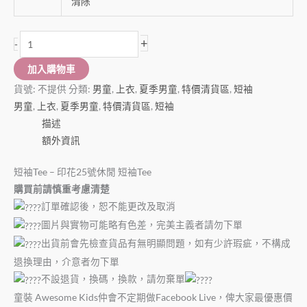
清除
+
-
加入購物車
貨號:
不提供
分類:
男童
,
上衣
,
夏季男童
,
特價清貨區
,
短袖
男童
,
上衣
,
夏季男童
,
特價清貨區
,
短袖
描述
額外資訊
短袖Tee – 印花25號休閒 短袖Tee
購買前請慎重考慮清楚
訂單確認後，恕不能更改及取消
圖片與實物可能略有色差，完美主義者請勿下單
出貨前會先檢查貨品有無明顯問題，如有少許瑕疵，不構成
退換理由，介意者勿下單
不設退貨，換碼，換款，請勿棄單
童裝 Awesome Kids仲會不定期做Facebook Live，俾大家最優惠價