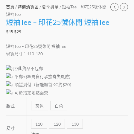
首頁
/
特價清貨區
/
夏季男童
/ 短袖Tee – 印花25號休閒
短袖Tee
短袖Tee – 印花25號休閒 短袖Tee
$
45
$
29
短袖Tee – 印花25號休閒 短袖Tee
現貨尺寸：110-130
此貨品不包郵
平郵+$8(需自行承擔寄失風險)
順豐到付（智能櫃首KG約$20）
可於指定地點面交
灰色
白色
款式
110
120
130
尺寸