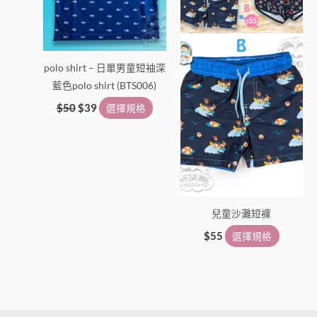
式。
式。
可
可
在
在
產
產
polo shirt – 日單男童短袖深
品
品
藍色polo shirt (BTS006)
頁
頁
面
面
$
50
$
39
選擇規格
選
選
擇
擇
選
選
項
項
兒童沙灘短褲
$
55
選擇規格