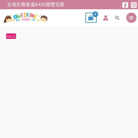
跳
全場折實後滿$400順豐包郵
至
搜
主
尋
要
內
短
原
目
SALE
容
袖
始
前
Tee
價
價
–
格：
格：
印
$45。
$29。
花
25
號
休
閒
短
袖
Tee
數