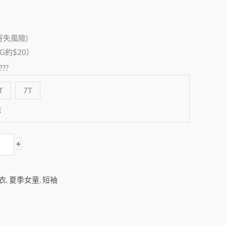
寄失風險)
約$20）
T
7T
除
+
衣
,
夏季女童
,
短袖