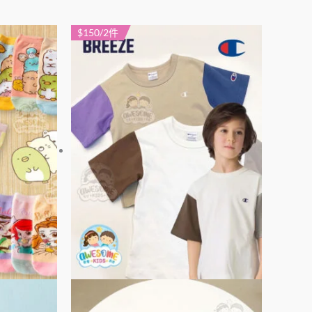
$150/2件
此
此
產
產
品
品
有
有
多
多
種
種
款
款
式。
式。
可
可
在
在
產
產
品
品
頁
頁
面
面
選
選