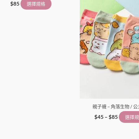
擇
$
85
選擇規格
選
項
親子襪 – 角落生物 / 
$
45
–
$
85
選擇規