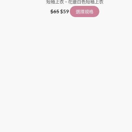
短袖上衣 – 花邊白色短袖上衣
擇
選
$
65
$
59
選擇規格
項