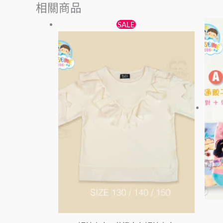
相關商品
原
目
此
SALE
始
前
產
價
價
品
格：
格：
有
$65。
$59。
多
種
款
式。
可
在
產
品
頁
面
選