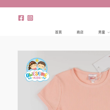
跳
至
主
要
內
首頁
商店
男童
容