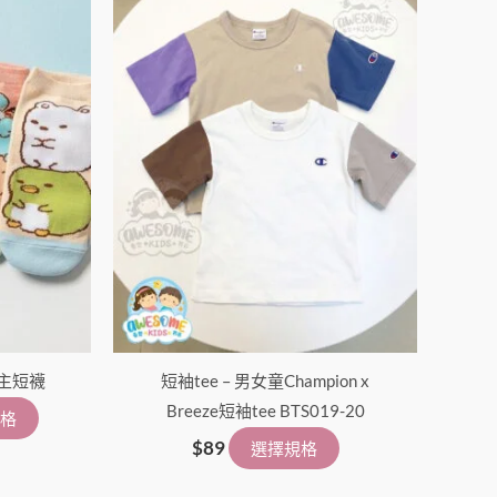
擇
擇
選
選
項
項
公主短襪
短袖tee – 男女童Champion x
Breeze短袖tee BTS019-20
格
$
89
選擇規格