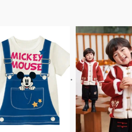
價
此
格
產
範
品
圍：
有
$108
到
多
$228
種
款
式。
可
在
產
品
頁