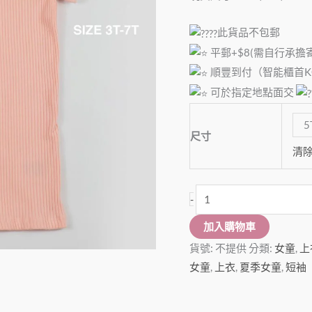
短
袖
此貨品不包郵
上
平郵+$8(需自行承擔
衣
順豐到付（智能櫃首KG
數
可於指定地點面交
量
5
尺寸
清
-
加入購物車
貨號:
不提供
分類:
女童
,
上
女童
,
上衣
,
夏季女童
,
短袖