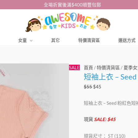
全場折實後滿$400順豐包郵
女童
其它
特價清貨區
運送方式
短
原
目
SALE
首頁
/
特價清貨區
/
夏季女
短袖上衣 – Se
袖
始
前
上
價
價
$
55
$
45
衣
格：
格：
–
$55。
$45。
短袖上衣 – Seed 粉紅色
Seed
粉
現貨
SALE: $45
紅
色
現貨尺寸： 5T (110)