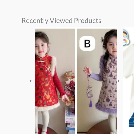
Recently Viewed Products
價
此
格
產
範
品
圍：
有
$158
到
多
$218
種
款
式。
可
在
產
品
頁