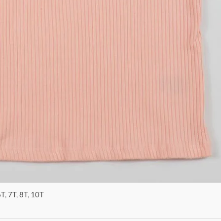
6T
,
7T
,
8T
,
10T