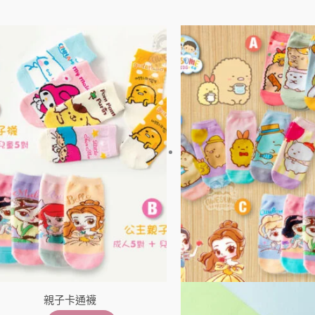
價
此
格
產
範
品
圍：
有
$45
到
多
$85
種
款
式。
可
在
產
品
頁
面
親子卡通襪
選