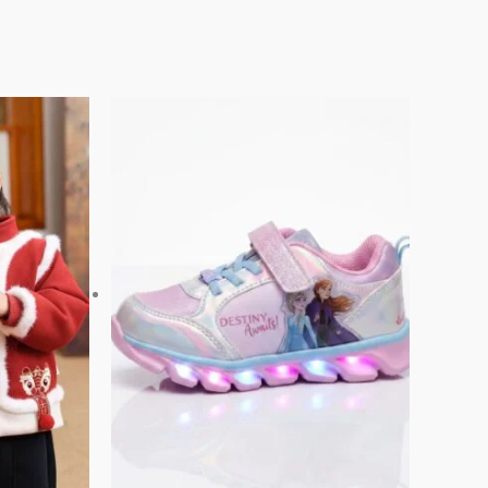
此
此
產
產
品
品
有
有
多
多
種
種
款
款
式。
式。
可
可
在
在
產
產
品
品
頁
頁